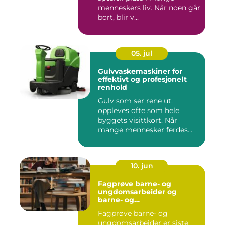
menneskers liv. Når noen går
bort, blir v...
05. jul
Gulvvaskemaskiner for
effektivt og profesjonelt
renhold
Gulv som ser rene ut,
oppleves ofte som hele
byggets visittkort. Når
mange mennesker ferdes
gjennom ...
10. jun
Fagprøve barne- og
ungdomsarbeider og
barne- og
ungdsomarbeiderfaget VG
Fagprøve barne- og
– veien til fagbrev
ungdomsarbeider er siste