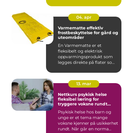
04. apr
Varmematte effektiv
frostbeskyttelse for gård og
uteområder
En Varmematte er et
fleksibelt og elektrisk
oppvarmingsprodukt som
legges direkte på flater som
tren...
13. mar
Nettkurs psykisk helse
fleksibel læring for
tryggere voksne rundt
barn og unge
Psykisk helse hos barn og
unge er et tema mange
voksne kjenner på usikkerhet
rundt. Når går en norma...