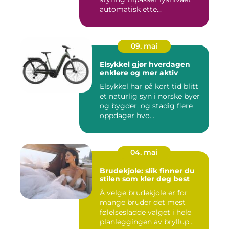
automatisk ette...
09. mai
Elsykkel gjør hverdagen
enklere og mer aktiv
Elsykkel har på kort tid blitt
et naturlig syn i norske byer
og bygder, og stadig flere
oppdager hvo...
04. mai
Brudekjole: slik finner du
stilen som kler deg best
Å velge brudekjole er for
mange bruder det mest
følelsesladde valget i hele
planleggingen av bryllup...