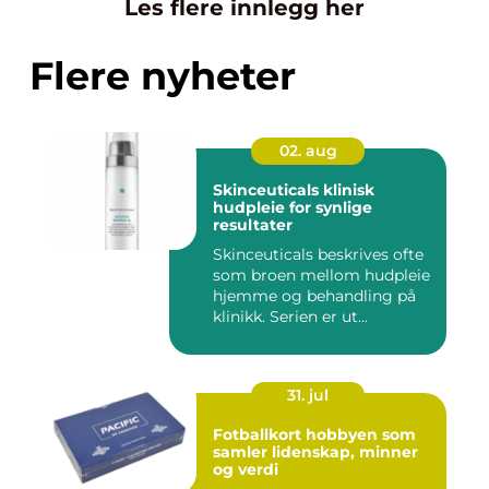
Les flere innlegg her
Flere nyheter
02. aug
Skinceuticals klinisk
hudpleie for synlige
resultater
Skinceuticals beskrives ofte
som broen mellom hudpleie
hjemme og behandling på
klinikk. Serien er ut...
31. jul
Fotballkort hobbyen som
samler lidenskap, minner
og verdi