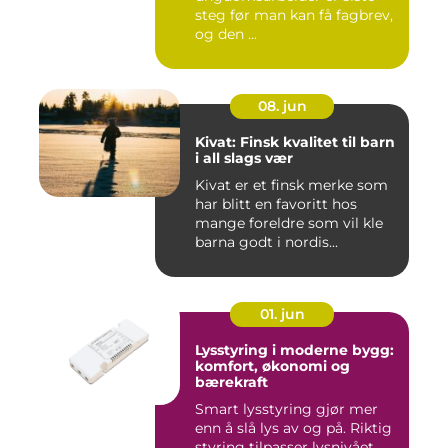
steg før man kan få fagbrev,
og den ...
08. jun
Kivat: Finsk kvalitet til barn
i all slags vær
Kivat er et finsk merke som
har blitt en favoritt hos
mange foreldre som vil kle
barna godt i nordis...
01. jun
Lysstyring i moderne bygg:
komfort, økonomi og
bærekraft
Smart lysstyring gjør mer
enn å slå lys av og på. Riktig
styring tilpasser lysnivået