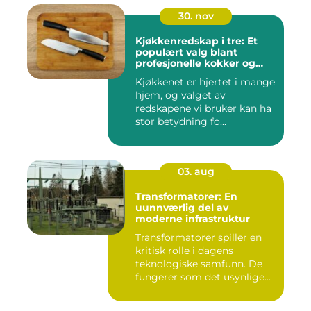
30. nov
Kjøkkenredskap i tre: Et
populært valg blant
profesjonelle kokker og
hobbykokker
Kjøkkenet er hjertet i mange
hjem, og valget av
redskapene vi bruker kan ha
stor betydning fo...
03. aug
Transformatorer: En
uunnværlig del av
moderne infrastruktur
Transformatorer spiller en
kritisk rolle i dagens
teknologiske samfunn. De
fungerer som det usynlige...