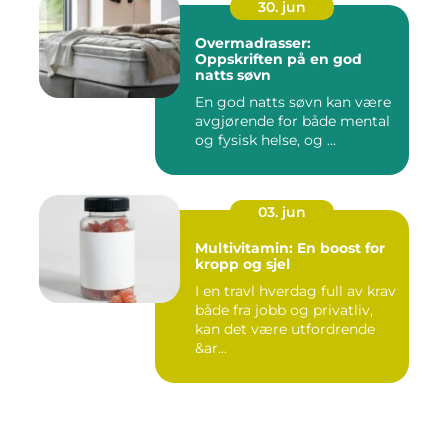
30. jun
Overmadrasser:
Oppskriften på en god
natts søvn
En god natts søvn kan være
avgjørende for både mental
og fysisk helse, og ...
03. jun
Multivitamin: En boost for
kropp og sjel
I en travl hverdag full av krav
både fra jobb og privatliv,
kan det være utfordrende
&ar...