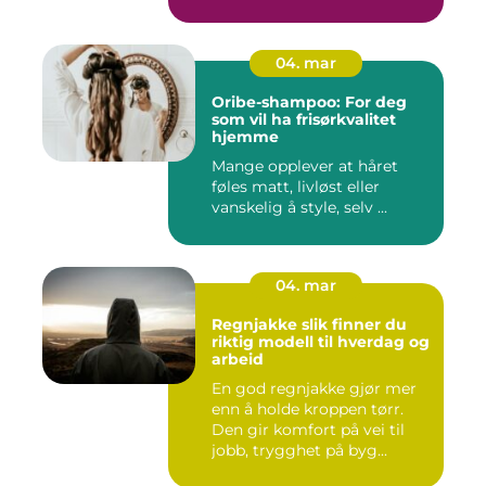
04. mar
Oribe-shampoo: For deg
som vil ha frisørkvalitet
hjemme
Mange opplever at håret
føles matt, livløst eller
vanskelig å style, selv ...
04. mar
Regnjakke slik finner du
riktig modell til hverdag og
arbeid
En god regnjakke gjør mer
enn å holde kroppen tørr.
Den gir komfort på vei til
jobb, trygghet på byg...