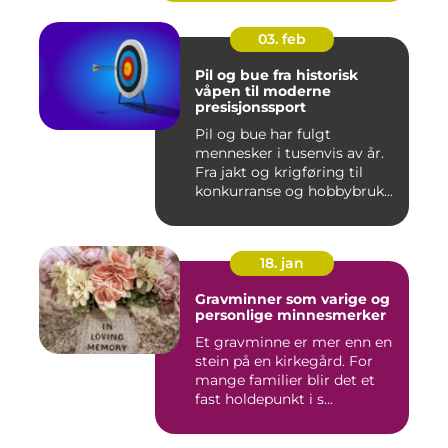
03. feb
Pil og bue fra historisk
våpen til moderne
presisjonssport
Pil og bue har fulgt
mennesker i tusenvis av år.
Fra jakt og krigføring til
konkurranse og hobbybruk...
18. jan
Gravminner som varige og
personlige minnesmerker
Et gravminne er mer enn en
stein på en kirkegård. For
mange familier blir det et
fast holdepunkt i s...