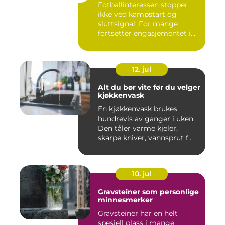
Fotballinteressen stopper
ikke ved kampstart og
sluttsignal. For mange
fortsetter engasjementet i
sa...
12. jul
Alt du bør vite før du velger
kjøkkenvask
En kjøkkenvask brukes
hundrevis av ganger i uken.
Den tåler varme kjeler,
skarpe kniver, vannsprut f...
10. jul
Gravsteiner som personlige
minnesmerker
Gravsteiner har en helt
spesiell plass i mange