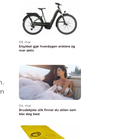
09. mai
Elsykkel gjør hverdagen enklere og
mer aktiv
n.
en
04. mai
Brudekjole: slik finner du stilen som
kler deg best