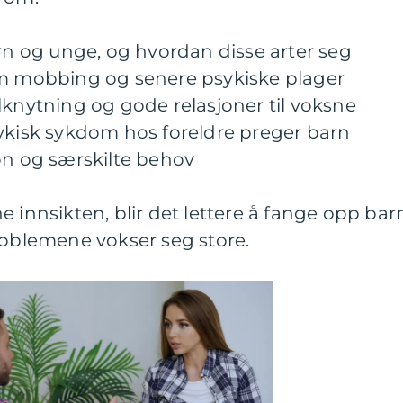
arn og unge, og hvordan disse arter seg
mobbing og senere psykiske plager
lknytning og gode relasjoner til voksne
sykisk sykdom hos foreldre preger barn
on og særskilte behov
e innsikten, blir det lettere å fange opp bar
roblemene vokser seg store.