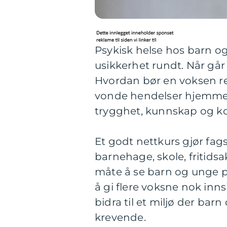
Psykisk helse hos barn o
usikkerhet rundt. Når går
Hvordan bør en voksen rea
vonde hendelser hjemme
trygghet, kunnskap og ko
Et godt nettkurs gjør fagst
barnehage, skole, fritidsa
måte å se barn og unge på.
å gi flere voksne nok inns
bidra til et miljø der bar
krevende.