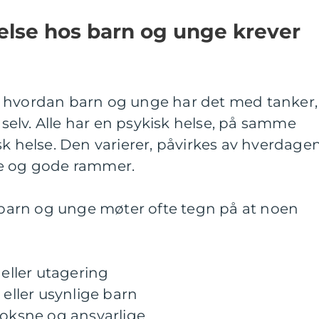
else hos barn og unge krever
m hvordan barn og unge har det med tanker,
g selv. Alle har en psykisk helse, på samme
sk helse. Den varierer, påvirkes av hverdage
te og gode rammer.
arn og unge møter ofte tegn på at noen
 eller utagering
 eller usynlige barn
voksne og ansvarlige