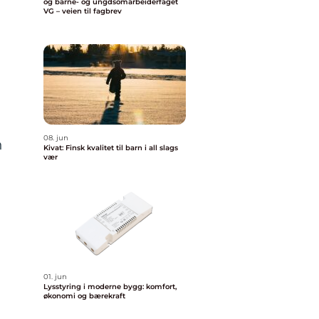
og barne- og ungdsomarbeiderfaget
VG – veien til fagbrev
08. jun
n
Kivat: Finsk kvalitet til barn i all slags
vær
01. jun
Lysstyring i moderne bygg: komfort,
økonomi og bærekraft