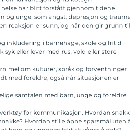
helse har blitt forstått gjennom tidene
barn og unge, som angst, depresjon og traum
en reaksjon er sunn, og når den gir grunn ti
 inkludering i barnehage, skole og fritid
k syk eller lever med rus, vold eller store
rn mellom kulturer, språk og forventninger
t med foreldre, også når situasjonen er
elige samtalen med barn, unge og foreldre
e verktøy for kommunikasjon. Hvordan snak
 snakke? Hvordan stille åpne spørsmål uten 
k at barn og ungdom faktisk våger å dele?