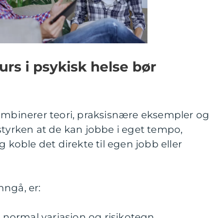
urs i psykisk helse bør
kombinerer teori, praksisnære eksempler og
styrken at de kan jobbe i eget tempo,
g koble det direkte til egen jobb eller
nngå, er:
e normal variasjon og risikotegn