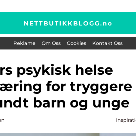
NETTBUTIKKBLOGG.
no
Reklame
Om Oss
Cookies
Kontakt Oss
 læring for tryggere
undt barn og unge
en
Inspirat