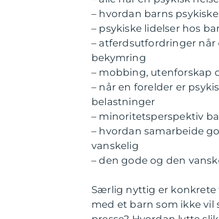
– hvordan barns psykiske 
– psykiske lidelser hos 
– atferdsutfordringer når 
bekymring
– mobbing, utenforskap og
– når en forelder er psykis
belastninger
– minoritetsperspektiv ba
– hvordan samarbeide god
vanskelig
– den gode og den vansk
Særlig nyttig er konkret
med et barn som ikke vil
presse? Hvordan lytte sli