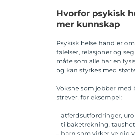
Hvorfor psykisk h
mer kunnskap
Psykisk helse handler o
følelser, relasjoner og se
måte som alle har en fysi
og kan styrkes med støt
Voksne som jobber med b
strever, for eksempel:
– atferdsutfordringer, uro
– tilbaketrekning, taushet
– barn som virker veldig 