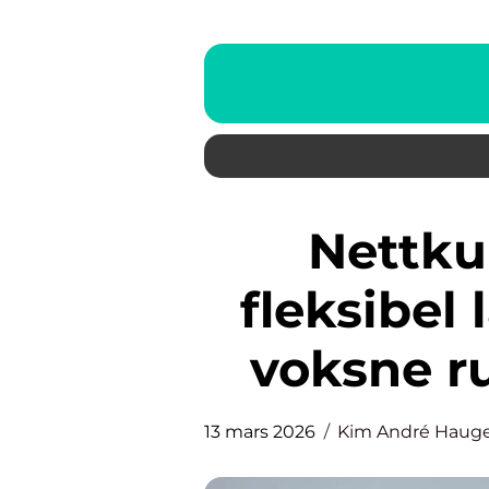
Nettkurs psykisk helse
fleksibel
voksne r
13 mars 2026
Kim André Haug