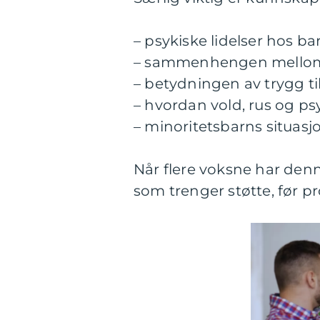
– psykiske lidelser hos b
– sammenhengen mellom 
– betydningen av trygg ti
– hvordan vold, rus og p
– minoritetsbarns situasj
Når flere voksne har denn
som trenger støtte, før p