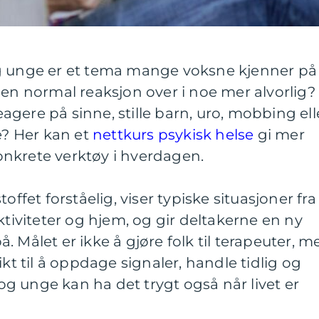
g unge er et tema mange voksne kjenner på
 en normal reaksjon over i noe mer alvorlig?
gere på sinne, stille barn, uro, mobbing ell
? Her kan et
nettkurs psykisk helse
gi mer
nkrete verktøy i hverdagen.
offet forståelig, viser typiske situasjoner fra
ktiviteter og hjem, og gir deltakerne en ny
 Målet er ikke å gjøre folk til terapeuter, m
ikt til å oppdage signaler, handle tidlig og
n og unge kan ha det trygt også når livet er