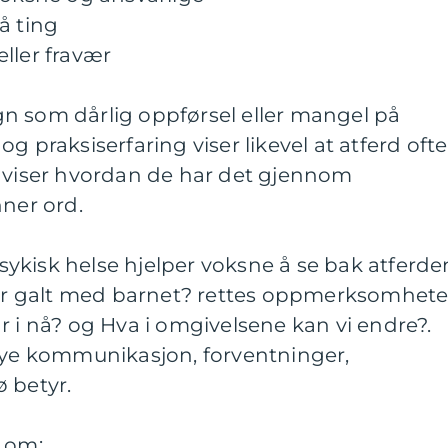
å ting
ller fravær
tegn som dårlig oppførsel eller mangel på
g praksiserfaring viser likevel at atferd ofte
e viser hvordan de har det gjennom
nner ord.
 psykisk helse hjelper voksne å se bak atferde
a er galt med barnet? rettes oppmerksomhet
r i nå? og Hva i omgivelsene kan vi endre?.
e kommunikasjon, forventninger,
 betyr.
p om: