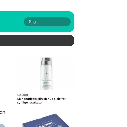
02. aug
Skinceuticals klinisk hudpleie for
synlige resultater
ion