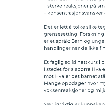
– sterke reaksjoner på sm
– konsentrasjonsvansker e
Det er lett å tolke slike 
grensesetting. Forskning o
er et språk: Barn og ung
handlinger når de ikke fi
Et faglig solid nettkurs i
I stedet for å spørre Hv
mot Hva er det barnet stå
Mange oppdager hvor my
voksenreaksjoner og miljø
Særlig viktig er kunnska