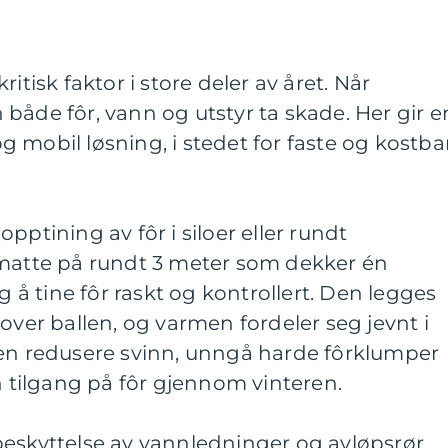
itisk faktor i store deler av året. Når
både fôr, vann og utstyr ta skade. Her gir e
 mobil løsning, i stedet for faste og kostba
pptining av fôr i siloer eller rundt
ematte på rundt 3 meter som dekker én
ig å tine fôr raskt og kontrollert. Den legges
over ballen, og varmen fordeler seg jevnt i
den redusere svinn, unngå harde fôrklumper
vn tilgang på fôr gjennom vinteren.
beskyttelse av vannledninger og avløpsrør.