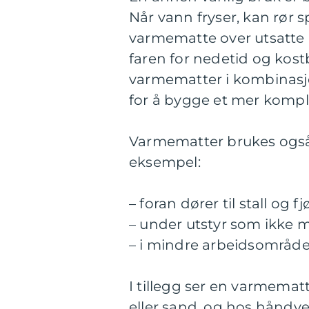
Når vann fryser, kan rør s
varmematte over utsatte 
faren for nedetid og kos
varmematter i kombinasj
for å bygge et mer komplet
Varmematter brukes også
eksempel:
– foran dører til stall og f
– under utstyr som ikke må
– i mindre arbeidsområde
I tillegg ser en varmemat
eller sand, og hos håndver