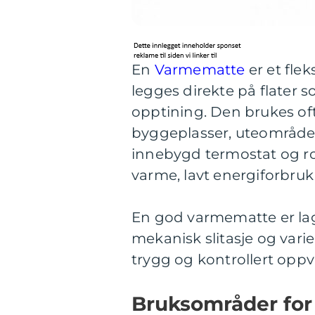
En
Varmematte
er et fle
legges direkte på flater s
opptining. Den brukes of
byggeplasser, uteområder 
innebygd termostat og ro
varme, lavt energiforbru
En god varmematte er lage
mekanisk slitasje og var
trygg og kontrollert oppv
Bruksområder for