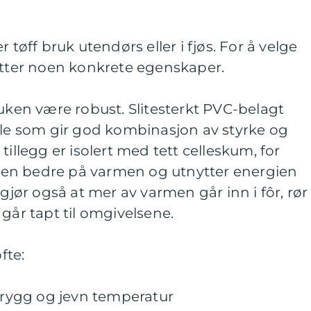
 tøff bruk utendørs eller i fjøs. For å velge
etter noen konkrete egenskaper.
duken være robust. Slitesterkt PVC-belagt
ale som gir god kombinasjon av styrke og
tillegg er isolert med tett celleskum, for
en bedre på varmen og utnytter energien
 gjør også at mer av varmen går inn i fôr, rør
går tapt til omgivelsene.
fte:
 trygg og jevn temperatur