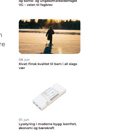
og barne- og ungdsomarbeiderfaget
VG – veien til fagbrev
n
re
08. jun
Kivat: Finsk kvalitet til barn i all slags
vær
01. jun
Lysstyring i moderne bygg: komfort,
økonomi og bærekraft