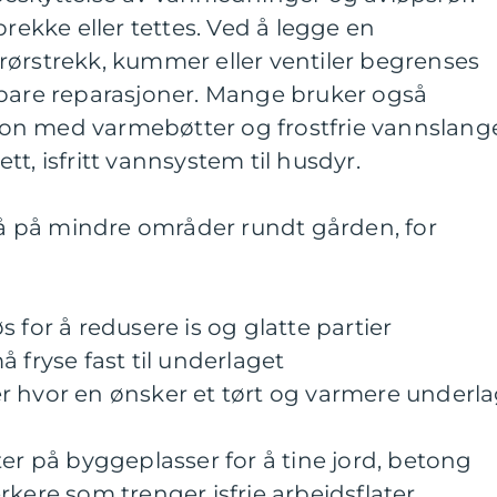
prekke eller tettes. Ved å legge en
rørstrekk, kummer eller ventiler begrenses
tbare reparasjoner. Mange bruker også
on med varmebøtter og frostfrie vannslang
t, isfritt vannsystem til husdyr.
 på mindre områder rundt gården, for
jøs for å redusere is og glatte partier
 fryse fast til underlaget
r hvor en ønsker et tørt og varmere underl
ter på byggeplasser for å tine jord, betong
kere som trenger isfrie arbeidsflater.