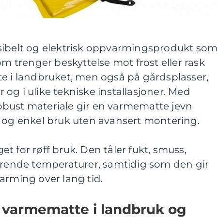
ksibelt og elektrisk oppvarmingsprodukt so
om trenger beskyttelse mot frost eller rask
te i landbruket, men også på gårdsplasser,
og i ulike tekniske installasjoner. Med
bust materiale gir en varmematte jevn
k og enkel bruk uten avansert montering.
t for røff bruk. Den tåler fukt, smuss,
ierende temperaturer, samtidig som den gir
arming over lang tid.
 varmematte i landbruk og