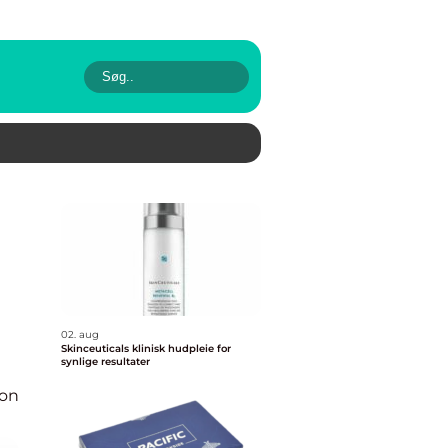
02. aug
Skinceuticals klinisk hudpleie for
synlige resultater
ion