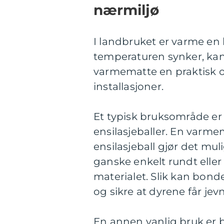
nærmiljø
I landbruket er varme en kr
temperaturen synker, kan 
varmematte en praktisk og
installasjoner.
Et typisk bruksområde er o
ensilasjeballer. En varm
ensilasjeball gjør det mul
ganske enkelt rundt eller 
materialet. Slik kan bon
og sikre at dyrene får je
En annen vanlig bruk er 