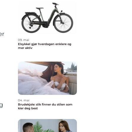
er
09. mai
Elsykkel gjør hverdagen enklere og
mer aktiv
04. mai
ag
Brudekjole: slik finner du stilen som
kler deg best