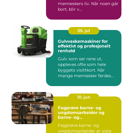
menneskers liv. Når noen går
bort, blir v...
05. jul
Gulvvaskemaskiner for
effektivt og profesjonelt
renhold
Gulv som ser rene ut,
oppleves ofte som hele
byggets visittkort. Når
mange mennesker ferdes
gjennom ...
10. jun
Fagprøve barne- og
ungdomsarbeider og
barne- og
ungdsomarbeiderfaget VG
Fagprøve barne- og
– veien til fagbrev
ungdomsarbeider er siste