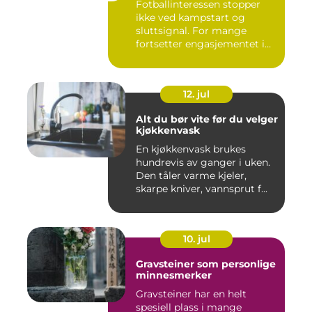
Fotballinteressen stopper
ikke ved kampstart og
sluttsignal. For mange
fortsetter engasjementet i
sa...
12. jul
Alt du bør vite før du velger
kjøkkenvask
En kjøkkenvask brukes
hundrevis av ganger i uken.
Den tåler varme kjeler,
skarpe kniver, vannsprut f...
10. jul
Gravsteiner som personlige
minnesmerker
Gravsteiner har en helt
spesiell plass i mange