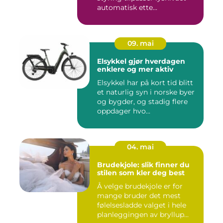
automatisk ette...
09. mai
Elsykkel gjør hverdagen
enklere og mer aktiv
Elsykkel har på kort tid blitt
et naturlig syn i norske byer
og bygder, og stadig flere
oppdager hvo...
04. mai
Brudekjole: slik finner du
stilen som kler deg best
Å velge brudekjole er for
mange bruder det mest
følelsesladde valget i hele
planleggingen av bryllup...