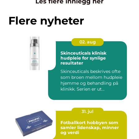
Les flere innlegg her
Flere nyheter
02. aug
Skinceuticals klinisk
hudpleie for synlige
resultater
Skinceuticals beskrives ofte
som broen mellom hudpleie
hjemme og behandling på
klinikk. Serien er ut...
31. jul
Fotballkort hobbyen som
samler lidenskap, minner
og verdi