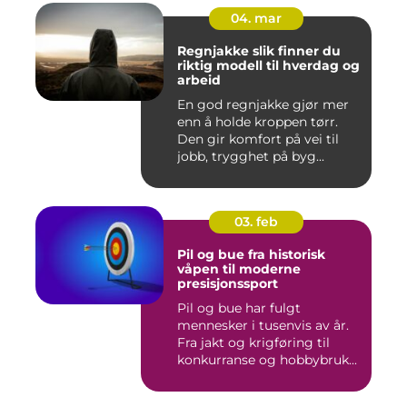
04. mar
Regnjakke slik finner du
riktig modell til hverdag og
arbeid
En god regnjakke gjør mer
enn å holde kroppen tørr.
Den gir komfort på vei til
jobb, trygghet på byg...
03. feb
Pil og bue fra historisk
våpen til moderne
presisjonssport
Pil og bue har fulgt
mennesker i tusenvis av år.
Fra jakt og krigføring til
konkurranse og hobbybruk...