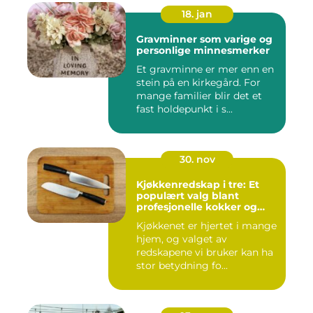
18. jan
Gravminner som varige og
personlige minnesmerker
Et gravminne er mer enn en
stein på en kirkegård. For
mange familier blir det et
fast holdepunkt i s...
30. nov
Kjøkkenredskap i tre: Et
populært valg blant
profesjonelle kokker og
hobbykokker
Kjøkkenet er hjertet i mange
hjem, og valget av
redskapene vi bruker kan ha
stor betydning fo...