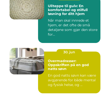
Ullteppe til gulv: En
komfortabel og stilfull
løsning for ditt hjem
Når man skal innrede et
hjem, er det ofte de små
detaljene som gjør den store
for...
30. jun
Overmadrasser:
Oppskriften på en god
natts søvn
En god natts søvn kan være
avgjørende for både mental
og fysisk helse, og ...