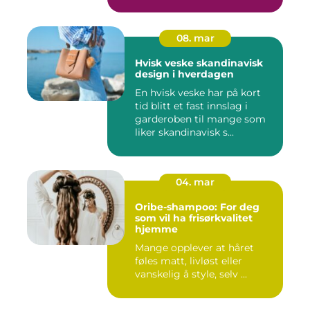
08. mar
Hvisk veske skandinavisk
design i hverdagen
En hvisk veske har på kort
tid blitt et fast innslag i
garderoben til mange som
liker skandinavisk s...
04. mar
Oribe-shampoo: For deg
som vil ha frisørkvalitet
hjemme
Mange opplever at håret
føles matt, livløst eller
vanskelig å style, selv ...