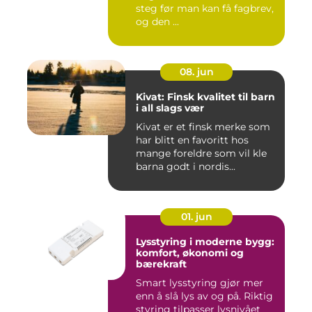
steg før man kan få fagbrev,
og den ...
08. jun
Kivat: Finsk kvalitet til barn
i all slags vær
Kivat er et finsk merke som
har blitt en favoritt hos
mange foreldre som vil kle
barna godt i nordis...
01. jun
Lysstyring i moderne bygg:
komfort, økonomi og
bærekraft
Smart lysstyring gjør mer
enn å slå lys av og på. Riktig
styring tilpasser lysnivået