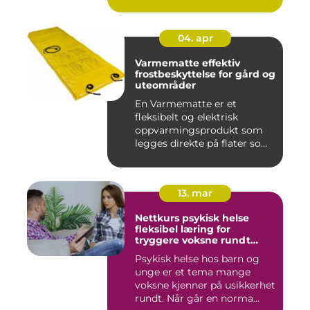
04. apr
Varmematte effektiv
frostbeskyttelse for gård og
uteområder
En Varmematte er et
fleksibelt og elektrisk
oppvarmingsprodukt som
legges direkte på flater som
tren...
13. mar
Nettkurs psykisk helse
fleksibel læring for
tryggere voksne rundt
barn og unge
Psykisk helse hos barn og
unge er et tema mange
voksne kjenner på usikkerhet
rundt. Når går en norma...