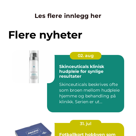
Les flere innlegg her
Flere nyheter
02. aug
Skinceuticals klinisk
hudpleie for synlige
resultater
Skinceuticals beskrives ofte
som broen mellom hudpleie
hjemme og behandling på
klinikk. Serien er ut...
31. jul
Fotballkort hobbyen som