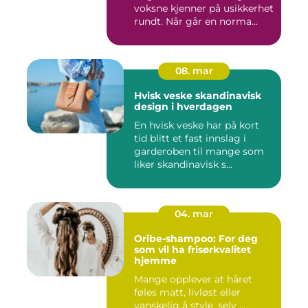
voksne kjenner på usikkerhet
rundt. Når går en norma...
08. mar
Hvisk veske skandinavisk
design i hverdagen
En hvisk veske har på kort
tid blitt et fast innslag i
garderoben til mange som
liker skandinavisk s...
04. mar
Oribe-shampoo: For deg
som vil ha frisørkvalitet
hjemme
Mange opplever at håret
føles matt, livløst eller
vanskelig å style, selv ...