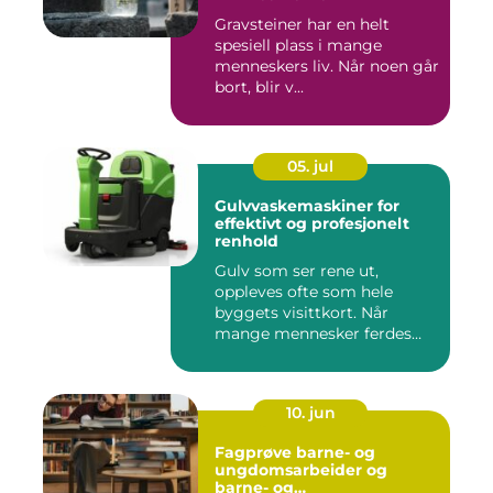
Gravsteiner har en helt
spesiell plass i mange
menneskers liv. Når noen går
bort, blir v...
05. jul
Gulvvaskemaskiner for
effektivt og profesjonelt
renhold
Gulv som ser rene ut,
oppleves ofte som hele
byggets visittkort. Når
mange mennesker ferdes
gjennom ...
10. jun
Fagprøve barne- og
ungdomsarbeider og
barne- og