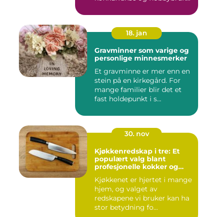
18. jan
Gravminner som varige og
personlige minnesmerker
Et gravminne er mer enn en
stein på en kirkegård. For
mange familier blir det et
fast holdepunkt i s...
30. nov
Kjøkkenredskap i tre: Et
populært valg blant
profesjonelle kokker og
hobbykokker
Kjøkkenet er hjertet i mange
hjem, og valget av
redskapene vi bruker kan ha
stor betydning fo...