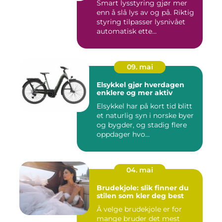
Smart lysstyring gjør mer
enn å slå lys av og på. Riktig
styring tilpasser lysnivået
automatisk ette...
09. mai
Elsykkel gjør hverdagen
enklere og mer aktiv
Elsykkel har på kort tid blitt
et naturlig syn i norske byer
og bygder, og stadig flere
oppdager hvo...
04. mai
Brudekjole: slik finner du
stilen som kler deg best
Å velge brudekjole er for
mange bruder det mest