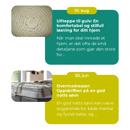
01. aug
Ullteppe til gulv: En
komfortabel og stilfull
løsning for ditt hjem
Når man skal innrede et
hjem, er det ofte de små
detaljene som gjør den store
for...
30. jun
Overmadrasser:
Oppskriften på en god
natts søvn
En god natts søvn kan være
avgjørende for både mental
og fysisk helse, og ...