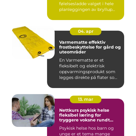
følelsesladde valget i hele
planleggingen av bryllup...
04. apr
Varmematte effektiv
frostbeskyttelse for gård og
uteområder
En Varmematte er et
fleksibelt og elektrisk
oppvarmingsprodukt som
legges direkte på flater som
tren...
13. mar
Nettkurs psykisk helse
fleksibel læring for
tryggere voksne rundt
barn og unge
Psykisk helse hos barn og
unge er et tema mange