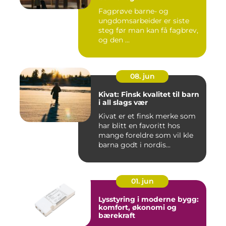
ungdsomarbeiderfaget VG
Fagprøve barne- og
– veien til fagbrev
ungdomsarbeider er siste
steg før man kan få fagbrev,
og den ...
08. jun
Kivat: Finsk kvalitet til barn
i all slags vær
Kivat er et finsk merke som
har blitt en favoritt hos
mange foreldre som vil kle
barna godt i nordis...
01. jun
Lysstyring i moderne bygg:
komfort, økonomi og
bærekraft