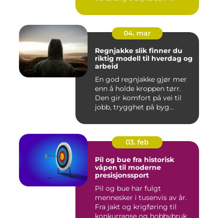
04. mar
Regnjakke slik finner du
riktig modell til hverdag og
arbeid
En god regnjakke gjør mer
enn å holde kroppen tørr.
Den gir komfort på vei til
jobb, trygghet på byg...
03. feb
Pil og bue fra historisk
våpen til moderne
presisjonssport
Pil og bue har fulgt
mennesker i tusenvis av år.
Fra jakt og krigføring til
konkurranse og hobbybruk...