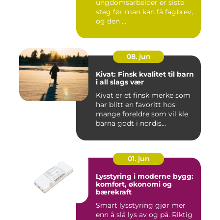
ungdomsarbeider er siste
steg før man kan få fagbrev,
og den ...
08. jun
Kivat: Finsk kvalitet til barn
i all slags vær
Kivat er et finsk merke som
har blitt en favoritt hos
mange foreldre som vil kle
barna godt i nordis...
01. jun
Lysstyring i moderne bygg:
komfort, økonomi og
bærekraft
Smart lysstyring gjør mer
enn å slå lys av og på. Riktig