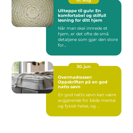
Ullteppe til gulv: En
komfortabel og stilfull
løsning for ditt hjem
Når man skal innrede et
hjem, er det ofte de små
detaljene som gjør den store
for...
30. jun
Overmadrasser:
Oppskriften på en god
natts søvn
En god natts søvn kan være
avgjørende for både mental
og fysisk helse, og ...