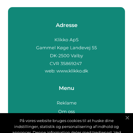
Adresse
web:
www.klikko.dk
Menu
Reklame
Om oss
Cookies
På vores website bruges cookies til at huske dine
indstillinger, statistik og personalisering af indhold og
Kontakt Oss
annoncer. Denne information deles med tredjepart. Ved