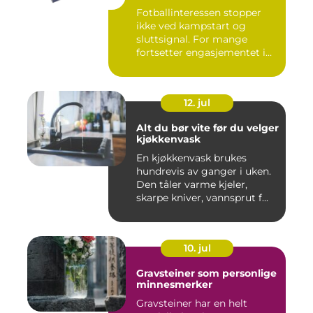
Fotballinteressen stopper
ikke ved kampstart og
sluttsignal. For mange
fortsetter engasjementet i
sa...
12. jul
Alt du bør vite før du velger
kjøkkenvask
En kjøkkenvask brukes
hundrevis av ganger i uken.
Den tåler varme kjeler,
skarpe kniver, vannsprut f...
10. jul
Gravsteiner som personlige
minnesmerker
Gravsteiner har en helt