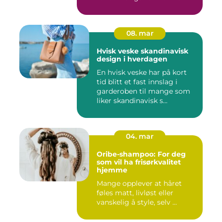
08. mar
Hvisk veske skandinavisk
design i hverdagen
En hvisk veske har på kort
tid blitt et fast innslag i
garderoben til mange som
liker skandinavisk s...
04. mar
Oribe-shampoo: For deg
som vil ha frisørkvalitet
hjemme
Mange opplever at håret
føles matt, livløst eller
vanskelig å style, selv ...