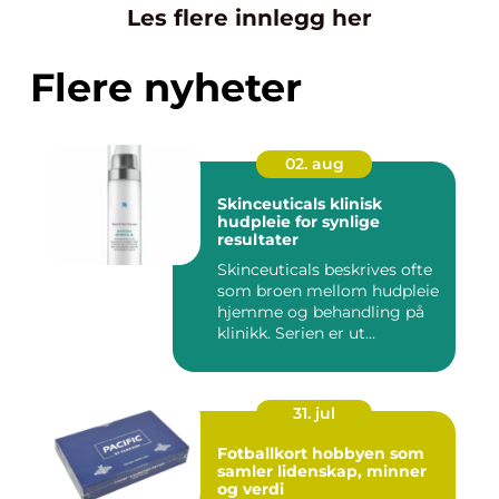
Les flere innlegg her
Flere nyheter
02. aug
Skinceuticals klinisk
hudpleie for synlige
resultater
Skinceuticals beskrives ofte
som broen mellom hudpleie
hjemme og behandling på
klinikk. Serien er ut...
31. jul
Fotballkort hobbyen som
samler lidenskap, minner
og verdi