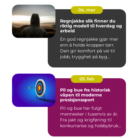
04. mar
Regnjakke slik finner du
riktig modell til hverdag og
arbeid
En god regnjakke gjør mer
enn å holde kroppen tørr.
Den gir komfort på vei til
jobb, trygghet på byg...
03. feb
Pil og bue fra historisk
våpen til moderne
presisjonssport
Pil og bue har fulgt
mennesker i tusenvis av år.
Fra jakt og krigføring til
konkurranse og hobbybruk...