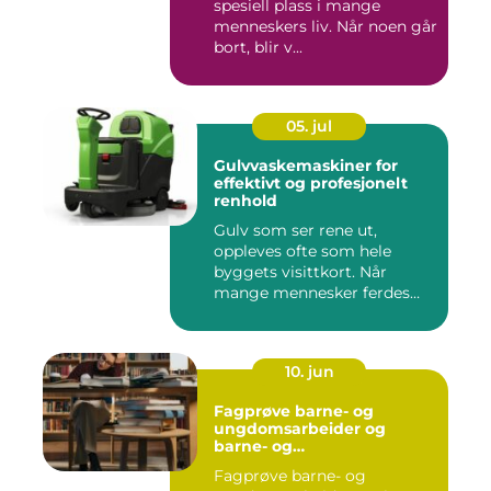
spesiell plass i mange
menneskers liv. Når noen går
bort, blir v...
05. jul
Gulvvaskemaskiner for
effektivt og profesjonelt
renhold
Gulv som ser rene ut,
oppleves ofte som hele
byggets visittkort. Når
mange mennesker ferdes
gjennom ...
10. jun
Fagprøve barne- og
ungdomsarbeider og
barne- og
ungdsomarbeiderfaget VG
Fagprøve barne- og
– veien til fagbrev