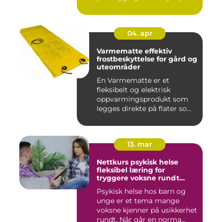
04. apr
Varmematte effektiv
frostbeskyttelse for gård og
uteområder
En Varmematte er et
fleksibelt og elektrisk
oppvarmingsprodukt som
legges direkte på flater som
tren...
13. mar
Nettkurs psykisk helse
fleksibel læring for
tryggere voksne rundt
barn og unge
Psykisk helse hos barn og
unge er et tema mange
voksne kjenner på usikkerhet
rundt. Når går en norma...