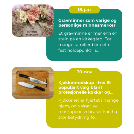
18. jan
Gravminner som varige og
personlige minnesmerker
Et gravminne er mer enn en
stein på en kirkegård. For
mange familier blir det et
fast holdepunkt i s...
30. nov
Kjøkkenredskap i tre: Et
populært valg blant
profesjonelle kokker og
hobbykokker
Kjøkkenet er hjertet i mange
hjem, og valget av
redskapene vi bruker kan ha
stor betydning fo...