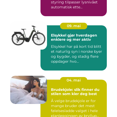
styring tilpasser lysnivået
automatisk ette...
09. mai
Elsykkel gjør hverdagen
enklere og mer aktiv
Elsykkel har på kort tid blitt
et naturlig syn i norske byer
og bygder, og stadig flere
oppdager hvo...
04. mai
Brudekjole: slik finner du
stilen som kler deg best
Å velge brudekjole er for
mange bruder det mest
følelsesladde valget i hele
planleggingen av bryllup...