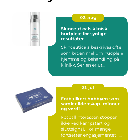
02. aug
Skinceuticals klinisk
hudpleie for synlige
resultater
Skinceuticals beskrives ofte
som broen mellom hudpleie
hjemme og behandling på
klinikk. Serien er ut...
31. jul
Fotballkort hobbyen som
samler lidenskap, minner
og verdi
Fotballinteressen stopper
ikke ved kampstart og
sluttsignal. For mange
fortsetter engasjementet i