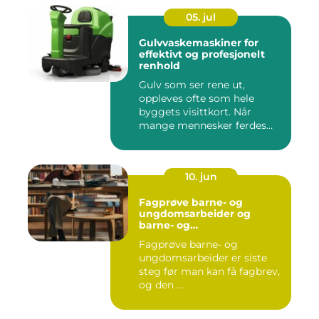
05. jul
Gulvvaskemaskiner for
effektivt og profesjonelt
renhold
Gulv som ser rene ut,
oppleves ofte som hele
byggets visittkort. Når
mange mennesker ferdes
gjennom ...
10. jun
Fagprøve barne- og
ungdomsarbeider og
barne- og
ungdsomarbeiderfaget VG
Fagprøve barne- og
– veien til fagbrev
ungdomsarbeider er siste
steg før man kan få fagbrev,
og den ...