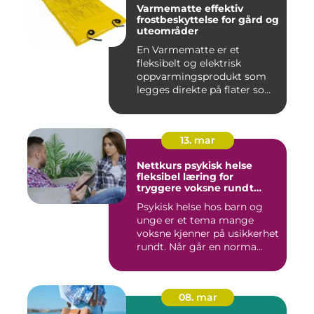
Varmematte effektiv
frostbeskyttelse for gård og
uteområder
En Varmematte er et
fleksibelt og elektrisk
oppvarmingsprodukt som
legges direkte på flater som
tren...
13. mar
Nettkurs psykisk helse
fleksibel læring for
tryggere voksne rundt
barn og unge
Psykisk helse hos barn og
unge er et tema mange
voksne kjenner på usikkerhet
rundt. Når går en norma...
08. mar