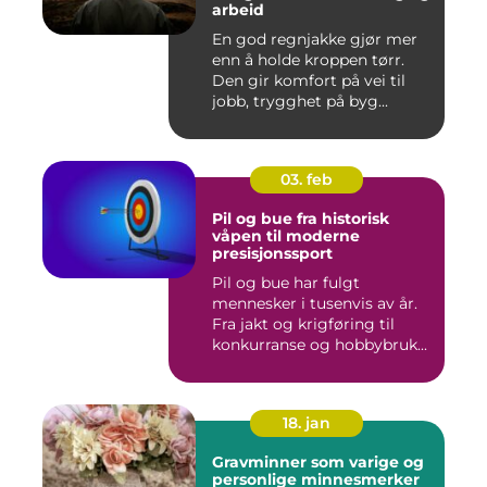
arbeid
En god regnjakke gjør mer
enn å holde kroppen tørr.
Den gir komfort på vei til
jobb, trygghet på byg...
03. feb
Pil og bue fra historisk
våpen til moderne
presisjonssport
Pil og bue har fulgt
mennesker i tusenvis av år.
Fra jakt og krigføring til
konkurranse og hobbybruk...
18. jan
Gravminner som varige og
personlige minnesmerker