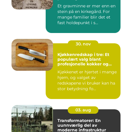
Et gravminne er mer enn en
stein på en kirkegård. For
mange familier blir det et
fast holdepunkt i s...
30. nov
Kjøkkenredskap i tre: Et
populært valg blant
profesjonelle kokker og
hobbykokker
Kjøkkenet er hjertet i mange
hjem, og valget av
redskapene vi bruker kan ha
stor betydning fo...
03. aug
Transformatorer: En
uunnværlig del av
moderne infrastruktur