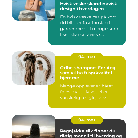
Hvisk veske skandinavisk
design i hverdagen
En hvisk veske har på kort
tid blitt et fast innslag i
garderoben til mange som
liker skandinavisk s...
04. mar
Oribe-shampoo: For deg
som vil ha frisørkvalitet
hjemme
Mange opplever at håret
føles matt, livløst eller
vanskelig å style, selv ...
04. mar
Regnjakke slik finner du
riktig modell til hverdag og