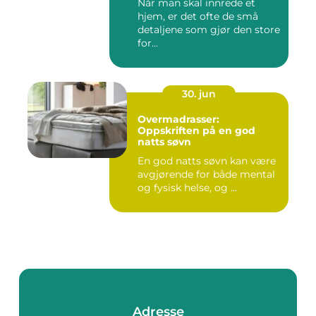
Når man skal innrede et
hjem, er det ofte de små
detaljene som gjør den store
for...
30. jun
Overmadrasser:
Oppskriften på en god
natts søvn
En god natts søvn kan være
avgjørende for både mental
og fysisk helse, og ...
Adresse