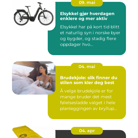
09. mai
Elsykkel gjør hverdagen
enklere og mer aktiv
Elsykkel har på kort tid blitt
et naturlig syn i norske byer
og bygder, og stadig flere
oppdager hvo...
04. mai
Brudekjole: slik finner du
stilen som kler deg best
Å velge brudekjole er for
mange bruder det mest
følelsesladde valget i hele
planleggingen av bryllup...
04. apr