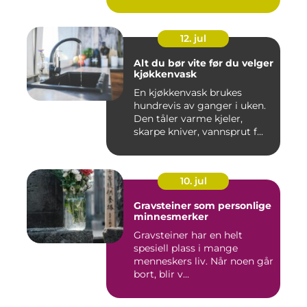
sa...
12. jul
Alt du bør vite før du velger
kjøkkenvask
En kjøkkenvask brukes
hundrevis av ganger i uken.
Den tåler varme kjeler,
skarpe kniver, vannsprut f...
10. jul
Gravsteiner som personlige
minnesmerker
Gravsteiner har en helt
spesiell plass i mange
menneskers liv. Når noen går
bort, blir v...