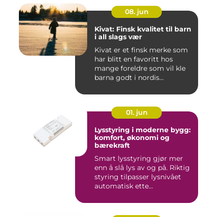
08. jun
Kivat: Finsk kvalitet til barn
i all slags vær
Kivat er et finsk merke som
har blitt en favoritt hos
mange foreldre som vil kle
barna godt i nordis...
01. jun
Lysstyring i moderne bygg:
komfort, økonomi og
bærekraft
Smart lysstyring gjør mer
enn å slå lys av og på. Riktig
styring tilpasser lysnivået
automatisk ette...