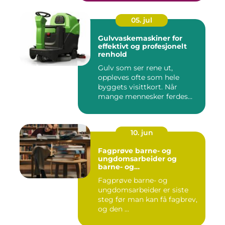
05. jul
Gulvvaskemaskiner for
effektivt og profesjonelt
renhold
Gulv som ser rene ut,
oppleves ofte som hele
byggets visittkort. Når
mange mennesker ferdes
gjennom ...
10. jun
Fagprøve barne- og
ungdomsarbeider og
barne- og
ungdsomarbeiderfaget VG
Fagprøve barne- og
– veien til fagbrev
ungdomsarbeider er siste
steg før man kan få fagbrev,
og den ...