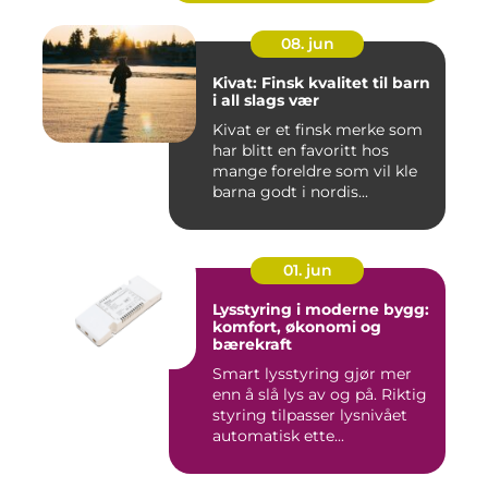
08. jun
Kivat: Finsk kvalitet til barn
i all slags vær
Kivat er et finsk merke som
har blitt en favoritt hos
mange foreldre som vil kle
barna godt i nordis...
01. jun
Lysstyring i moderne bygg:
komfort, økonomi og
bærekraft
Smart lysstyring gjør mer
enn å slå lys av og på. Riktig
styring tilpasser lysnivået
automatisk ette...