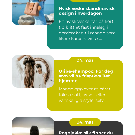
Hvisk veske skandinavisk
design i hverdagen
En hvisk veske har på kort
tid blitt et fast innslag i
garderoben til mange som
liker skandinavisk s...
04. mar
Oribe-shampoo: For deg
som vil ha frisørkvalitet
hjemme
Mange opplever at håret
føles matt, livløst eller
vanskelig å style, selv ...
04. mar
Regnjakke slik finner du