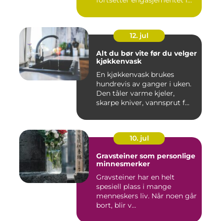
fortsetter engasjementet i
sa...
12. jul
Alt du bør vite før du velger
kjøkkenvask
En kjøkkenvask brukes
hundrevis av ganger i uken.
Den tåler varme kjeler,
skarpe kniver, vannsprut f...
10. jul
Gravsteiner som personlige
minnesmerker
Gravsteiner har en helt
spesiell plass i mange
menneskers liv. Når noen går
bort, blir v...