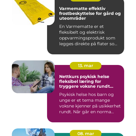
Varmematte effektiv
frostbeskyttelse for gård og
uteområder
En Varmematte er et
fleksibelt og elektrisk
oppvarmingsprodukt som
legges direkte på flater som
tren...
13. mar
Nettkurs psykisk helse
fleksibel læring for
tryggere voksne rundt
barn og unge
Psykisk helse hos barn og
unge er et tema mange
voksne kjenner på usikkerhet
rundt. Når går en norma...
08. mar