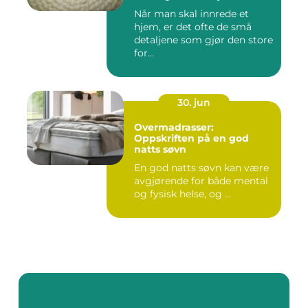
Når man skal innrede et
hjem, er det ofte de små
detaljene som gjør den store
for...
30. jun
Overmadrasser:
Oppskriften på en god
natts søvn
En god natts søvn kan være
avgjørende for både mental
og fysisk helse, og ...