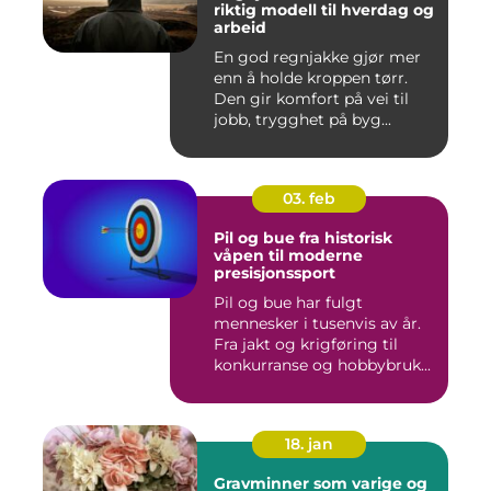
riktig modell til hverdag og
arbeid
En god regnjakke gjør mer
enn å holde kroppen tørr.
Den gir komfort på vei til
jobb, trygghet på byg...
03. feb
Pil og bue fra historisk
våpen til moderne
presisjonssport
Pil og bue har fulgt
mennesker i tusenvis av år.
Fra jakt og krigføring til
konkurranse og hobbybruk...
18. jan
Gravminner som varige og