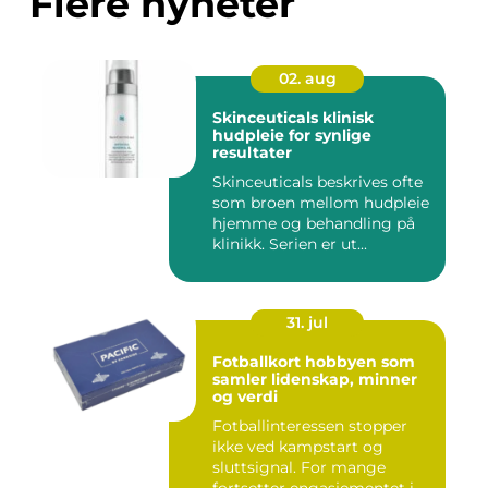
Flere nyheter
02. aug
Skinceuticals klinisk
hudpleie for synlige
resultater
Skinceuticals beskrives ofte
som broen mellom hudpleie
hjemme og behandling på
klinikk. Serien er ut...
31. jul
Fotballkort hobbyen som
samler lidenskap, minner
og verdi
Fotballinteressen stopper
ikke ved kampstart og
sluttsignal. For mange