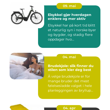
09. mai
Elsykkel gjør hverdagen
enklere og mer aktiv
Elsykkel har på kort tid blitt
et naturlig syn i norske byer
og bygder, og stadig flere
oppdager hvo...
04. mai
Brudekjole: slik finner du
stilen som kler deg best
Å velge brudekjole er for
mange bruder det mest
følelsesladde valget i hele
planleggingen av bryllup...
04. apr