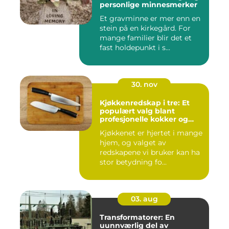
personlige minnesmerker
Et gravminne er mer enn en
stein på en kirkegård. For
mange familier blir det et
fast holdepunkt i s...
30. nov
Kjøkkenredskap i tre: Et
populært valg blant
profesjonelle kokker og
hobbykokker
Kjøkkenet er hjertet i mange
hjem, og valget av
redskapene vi bruker kan ha
stor betydning fo...
03. aug
Transformatorer: En
uunnværlig del av