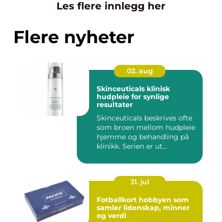
Les flere innlegg her
Flere nyheter
02. aug
Skinceuticals klinisk
hudpleie for synlige
resultater
Skinceuticals beskrives ofte
som broen mellom hudpleie
hjemme og behandling på
klinikk. Serien er ut...
31. jul
Fotballkort hobbyen som
samler lidenskap, minner
og verdi