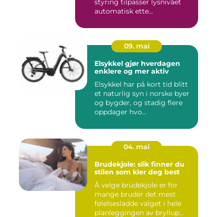
styring tilpasser lysnivået
automatisk ette...
09. mai
Elsykkel gjør hverdagen
enklere og mer aktiv
Elsykkel har på kort tid blitt
et naturlig syn i norske byer
og bygder, og stadig flere
oppdager hvo...
04. mai
Brudekjole: slik finner du
stilen som kler deg best
Å velge brudekjole er for
mange bruder det mest
følelsesladde valget i hele
planleggingen av bryllup...