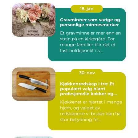
18. jan
Gravminner som varige og
personlige minnesmerker
Et gravminne er mer enn en
stein på en kirkegård. For
mange familier blir det et
fast holdepunkt i s...
30. nov
Kjøkkenredskap i tre: Et
populært valg blant
profesjonelle kokker og
hobbykokker
Kjøkkenet er hjertet i mange
hjem, og valget av
redskapene vi bruker kan ha
stor betydning fo...