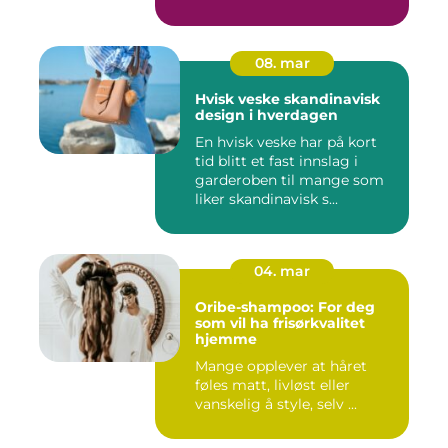
08. mar
Hvisk veske skandinavisk
design i hverdagen
En hvisk veske har på kort
tid blitt et fast innslag i
garderoben til mange som
liker skandinavisk s...
04. mar
Oribe-shampoo: For deg
som vil ha frisørkvalitet
hjemme
Mange opplever at håret
føles matt, livløst eller
vanskelig å style, selv ...