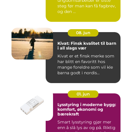
ungdomsarbeider er siste
steg før man kan få fagbrev,
og den ...
08. jun
Kivat: Finsk kvalitet til barn
i all slags vær
Kivat er et finsk merke som
har blitt en favoritt hos
mange foreldre som vil kle
barna godt i nordis...
01. jun
Lysstyring i moderne bygg:
komfort, økonomi og
bærekraft
Smart lysstyring gjør mer
enn å slå lys av og på. Riktig