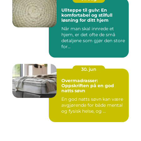
Ullteppe til gulv: En
komfortabel og stilfull
løsning for ditt hjem
Når man skal innrede et
hjem, er det ofte de små
detaljene som gjør den store
for...
30. jun
Overmadrasser:
Oppskriften på en god
natts søvn
En god natts søvn kan være
avgjørende for både mental
og fysisk helse, og ...