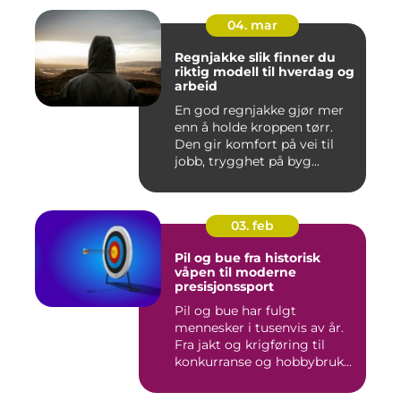
04. mar
Regnjakke slik finner du
riktig modell til hverdag og
arbeid
En god regnjakke gjør mer
enn å holde kroppen tørr.
Den gir komfort på vei til
jobb, trygghet på byg...
03. feb
Pil og bue fra historisk
våpen til moderne
presisjonssport
Pil og bue har fulgt
mennesker i tusenvis av år.
Fra jakt og krigføring til
konkurranse og hobbybruk...