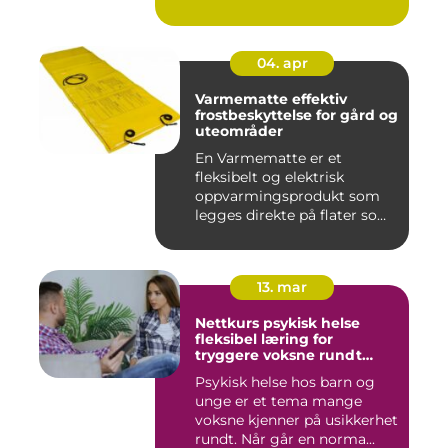
04. apr
Varmematte effektiv
frostbeskyttelse for gård og
uteområder
En Varmematte er et
fleksibelt og elektrisk
oppvarmingsprodukt som
legges direkte på flater som
tren...
13. mar
Nettkurs psykisk helse
fleksibel læring for
tryggere voksne rundt
barn og unge
Psykisk helse hos barn og
unge er et tema mange
voksne kjenner på usikkerhet
rundt. Når går en norma...