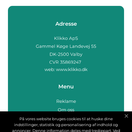
Adresse
web:
www.klikko.dk
Menu
Reklame
Om oss
Cookies
På vores website bruges cookies til at huske dine
indstillinger, statistik og personalisering af indhold og
Kontakt Oss
annoncer. Denne information deles med tredjepart. Ved