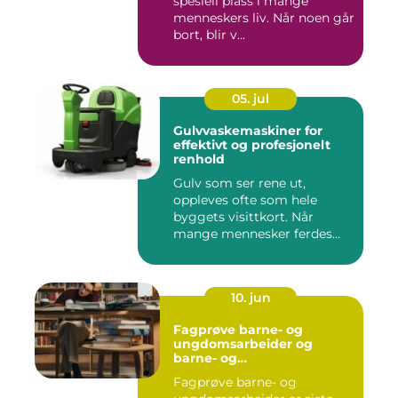
spesiell plass i mange
menneskers liv. Når noen går
bort, blir v...
05. jul
Gulvvaskemaskiner for
effektivt og profesjonelt
renhold
Gulv som ser rene ut,
oppleves ofte som hele
byggets visittkort. Når
mange mennesker ferdes
gjennom ...
10. jun
Fagprøve barne- og
ungdomsarbeider og
barne- og
ungdsomarbeiderfaget VG
Fagprøve barne- og
– veien til fagbrev