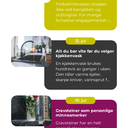
Fotballinteressen stopper
ikke ved kampstart og
sluttsignal. For mange
fortsetter engasjementet i
sa...
12. jul
Alt du bør vite før du velger
kjøkkenvask
En kjøkkenvask brukes
hundrevis av ganger i uken.
Den tåler varme kjeler,
skarpe kniver, vannsprut f...
10. jul
Gravsteiner som personlige
minnesmerker
Gravsteiner har en helt