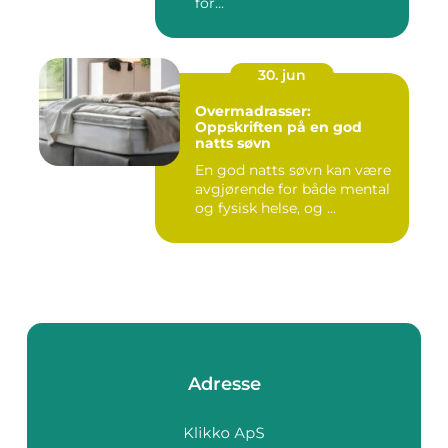
for...
30. jun
Overmadrasser:
Oppskriften på en god
natts søvn
En god natts søvn kan være
avgjørende for både mental
og fysisk helse, og ...
Adresse