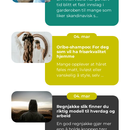
tid blitt et fast innslag i
garderoben til mange som
liker skandinavisk s...
04. mar
Oribe-shampoo: For deg
som vil ha frisørkvalitet
hjemme
Mange opplever at håret
føles matt, livløst eller
vanskelig å style, selv ...
04. mar
Regnjakke slik finner du
riktig modell til hverdag og
arbeid
En god regnjakke gjør mer
enn å holde kroppen tørr.