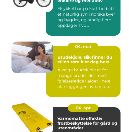
enklere og mer aktiv
Elsykkel har på kort tid blitt
et naturlig syn i norske byer
og bygder, og stadig flere
oppdager hvo...
04. mai
Brudekjole: slik finner du
stilen som kler deg best
Å velge brudekjole er for
mange bruder det mest
følelsesladde valget i hele
planleggingen av bryllup...
04. apr
Varmematte effektiv
frostbeskyttelse for gård og
uteområder