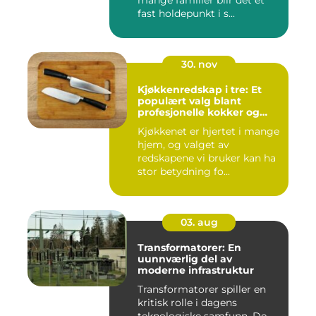
mange familier blir det et
fast holdepunkt i s...
30. nov
Kjøkkenredskap i tre: Et
populært valg blant
profesjonelle kokker og
hobbykokker
Kjøkkenet er hjertet i mange
hjem, og valget av
redskapene vi bruker kan ha
stor betydning fo...
03. aug
Transformatorer: En
uunnværlig del av
moderne infrastruktur
Transformatorer spiller en
kritisk rolle i dagens