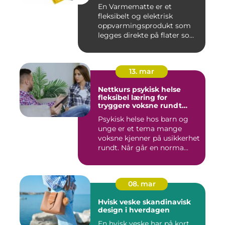
En Varmematte er et
fleksibelt og elektrisk
oppvarmingsprodukt som
legges direkte på flater som
tren...
13. mar
Nettkurs psykisk helse
fleksibel læring for
tryggere voksne rundt
barn og unge
Psykisk helse hos barn og
unge er et tema mange
voksne kjenner på usikkerhet
rundt. Når går en norma...
08. mar
Hvisk veske skandinavisk
design i hverdagen
En hvisk veske har på kort