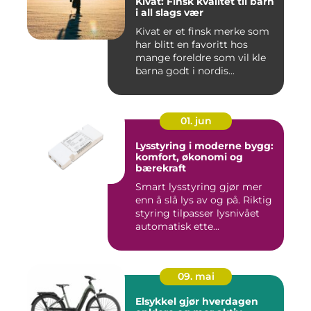
Kivat: Finsk kvalitet til barn
i all slags vær
Kivat er et finsk merke som
har blitt en favoritt hos
mange foreldre som vil kle
barna godt i nordis...
01. jun
Lysstyring i moderne bygg:
komfort, økonomi og
bærekraft
Smart lysstyring gjør mer
enn å slå lys av og på. Riktig
styring tilpasser lysnivået
automatisk ette...
09. mai
Elsykkel gjør hverdagen