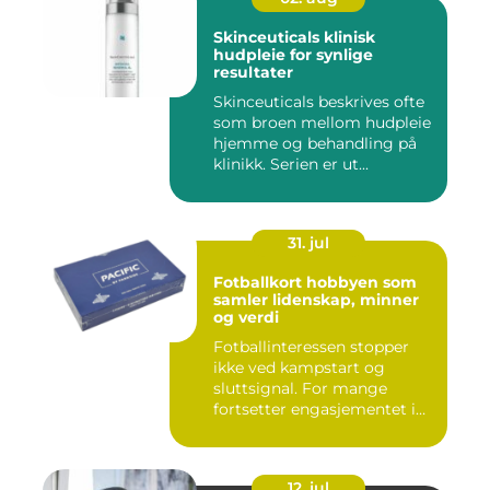
Skinceuticals klinisk
hudpleie for synlige
resultater
Skinceuticals beskrives ofte
som broen mellom hudpleie
hjemme og behandling på
klinikk. Serien er ut...
31. jul
Fotballkort hobbyen som
samler lidenskap, minner
og verdi
Fotballinteressen stopper
ikke ved kampstart og
sluttsignal. For mange
fortsetter engasjementet i
sa...
12. jul