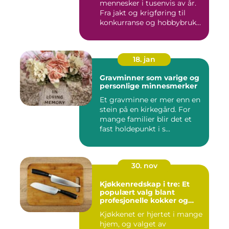
mennesker i tusenvis av år.
Fra jakt og krigføring til
konkurranse og hobbybruk...
18. jan
Gravminner som varige og
personlige minnesmerker
Et gravminne er mer enn en
stein på en kirkegård. For
mange familier blir det et
fast holdepunkt i s...
30. nov
Kjøkkenredskap i tre: Et
populært valg blant
profesjonelle kokker og
hobbykokker
Kjøkkenet er hjertet i mange
hjem, og valget av