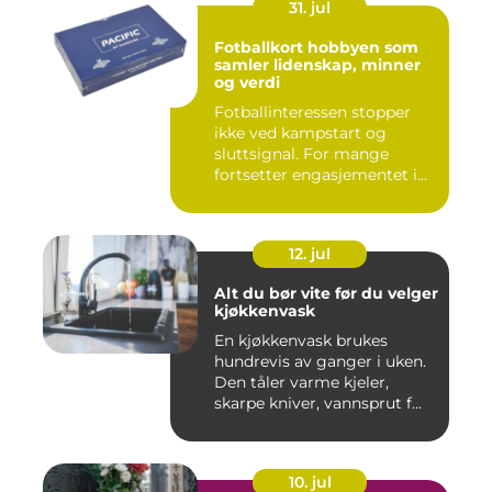
31. jul
Fotballkort hobbyen som
samler lidenskap, minner
og verdi
Fotballinteressen stopper
ikke ved kampstart og
sluttsignal. For mange
fortsetter engasjementet i
sa...
12. jul
Alt du bør vite før du velger
kjøkkenvask
En kjøkkenvask brukes
hundrevis av ganger i uken.
Den tåler varme kjeler,
skarpe kniver, vannsprut f...
10. jul