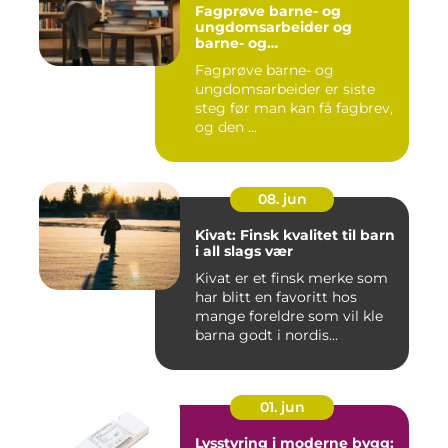
Fagprøve barne- og
ungdomsarbeider og
barne- og
ungdsomarbeiderfaget VG
Fagprøve barne- og
– veien til fagbrev
ungdomsarbeider er siste
steg før man kan få fagbrev,
og den ...
08. jun
Kivat: Finsk kvalitet til barn
i all slags vær
Kivat er et finsk merke som
har blitt en favoritt hos
mange foreldre som vil kle
barna godt i nordis...
01. jun
Lysstyring i moderne bygg: