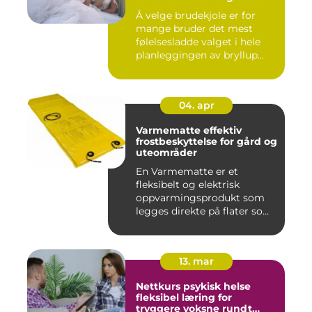
Å velge brudekjole er for
mange bruder det mest
følelsesladde valget i hele
planleggingen av bryllup...
04. apr
Varmematte effektiv
frostbeskyttelse for gård og
uteområder
En Varmematte er et
fleksibelt og elektrisk
oppvarmingsprodukt som
legges direkte på flater som
tren...
13. mar
Nettkurs psykisk helse
fleksibel læring for
tryggere voksne rundt