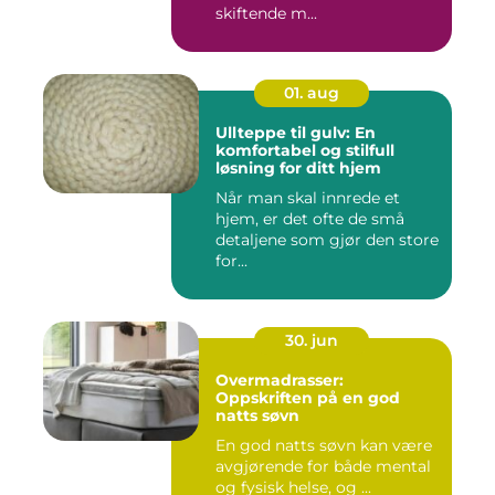
skiftende m...
01. aug
Ullteppe til gulv: En
komfortabel og stilfull
løsning for ditt hjem
Når man skal innrede et
hjem, er det ofte de små
detaljene som gjør den store
for...
30. jun
Overmadrasser:
Oppskriften på en god
natts søvn
En god natts søvn kan være
avgjørende for både mental
og fysisk helse, og ...