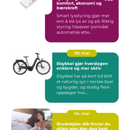
komfort, økonomi og
bærekraft
Smart lysstyring gjør mer
enn å slå lys av og på. Riktig
styring tilpasser lysnivået
automatisk ette...
09. mai
Elsykkel gjør hverdagen
enklere og mer aktiv
Elsykkel har på kort tid blitt
et naturlig syn i norske byer
og bygder, og stadig flere
oppdager hvo...
04. mai
Brudekjole: slik finner du
stilen som kler deg best