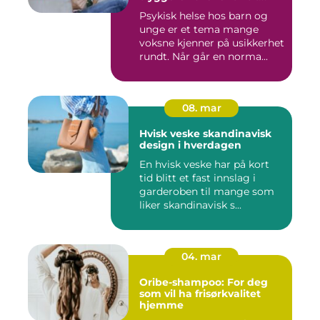
barn og unge
Psykisk helse hos barn og
unge er et tema mange
voksne kjenner på usikkerhet
rundt. Når går en norma...
08. mar
Hvisk veske skandinavisk
design i hverdagen
En hvisk veske har på kort
tid blitt et fast innslag i
garderoben til mange som
liker skandinavisk s...
04. mar
Oribe-shampoo: For deg
som vil ha frisørkvalitet
hjemme