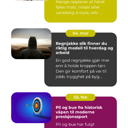
Mange opplever at håret
føles matt, livløst eller
vanskelig å style, selv ...
04. mar
Regnjakke slik finner du
riktig modell til hverdag og
arbeid
En god regnjakke gjør mer
enn å holde kroppen tørr.
Den gir komfort på vei til
jobb, trygghet på byg...
03. feb
Pil og bue fra historisk
våpen til moderne
presisjonssport
Pil og bue har fulgt