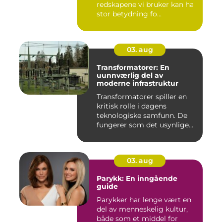
redskapene vi bruker kan ha
stor betydning fo...
03. aug
Transformatorer: En
uunnværlig del av
moderne infrastruktur
Transformatorer spiller en
kritisk rolle i dagens
teknologiske samfunn. De
fungerer som det usynlige...
03. aug
Parykk: En inngående
guide
Parykker har lenge vært en
del av menneskelig kultur,
både som et middel for