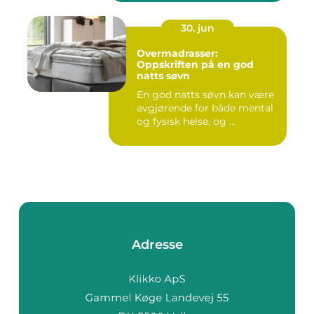
30. jun
Overmadrasser:
Oppskriften på en god
natts søvn
En god natts søvn kan være
avgjørende for både mental
og fysisk helse, og ...
Adresse