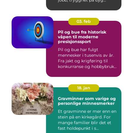
03. feb
Pil og bue fra historisk
våpen til moderne
presisjonssport
Pil og bue har fulgt
mennesker i tusenvis av år.
Fra jakt og krigføring til
konkurranse og hobbybruk...
18. jan
Gravminner som varige og
personlige minnesmerker
Et gravminne er mer enn en
stein på en kirkegård. For
mange familier blir det et
fast holdepunkt i s...