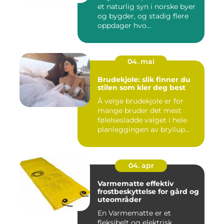
et naturlig syn i norske byer
og bygder, og stadig flere
oppdager hvo...
04. mai
Brudekjole: slik finner du
stilen som kler deg best
Å velge brudekjole er for
mange bruder det mest
følelsesladde valget i hele
planleggingen av bryllup...
04. apr
Varmematte effektiv
frostbeskyttelse for gård og
uteområder
En Varmematte er et
fleksibelt og elektrisk