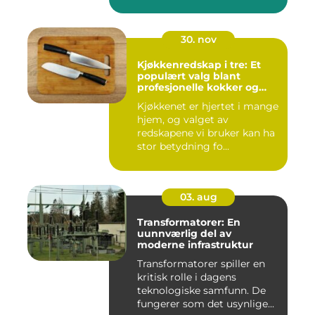
30. nov
Kjøkkenredskap i tre: Et
populært valg blant
profesjonelle kokker og
hobbykokker
Kjøkkenet er hjertet i mange
hjem, og valget av
redskapene vi bruker kan ha
stor betydning fo...
03. aug
Transformatorer: En
uunnværlig del av
moderne infrastruktur
Transformatorer spiller en
kritisk rolle i dagens
teknologiske samfunn. De
fungerer som det usynlige...