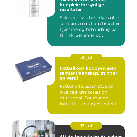
hudpleie for synlige
resultater
Skinceuticals beskrives ofte
som broen mellom hudpleie
hjemme og behandling på
klinikk. Serien er ut...
31. jul
Fotballkort hobbyen som
samler lidenskap, minner
og verdi
Fotballinteressen stopper
ikke ved kampstart og
sluttsignal. For mange
fortsetter engasjementet i
sa...
12. jul
Alt du bør vite før du velger