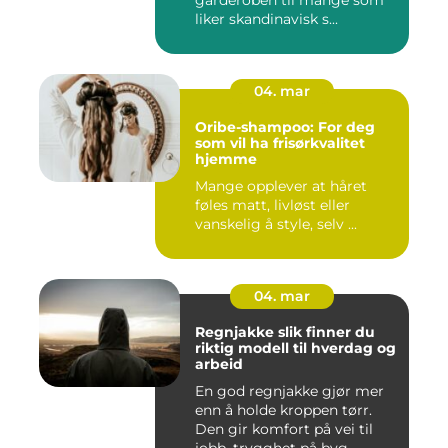
liker skandinavisk s...
04. mar
Oribe-shampoo: For deg
som vil ha frisørkvalitet
hjemme
Mange opplever at håret
føles matt, livløst eller
vanskelig å style, selv ...
04. mar
Regnjakke slik finner du
riktig modell til hverdag og
arbeid
En god regnjakke gjør mer
enn å holde kroppen tørr.
Den gir komfort på vei til
jobb, trygghet på byg...