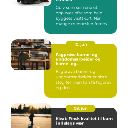
Gulv som ser rene ut,
oppleves ofte som hele
byggets visittkort. Når
mange mennesker ferdes
gjennom ...
10. jun
Fagprøve barne- og
ungdomsarbeider og
barne- og
ungdsomarbeiderfaget VG
Fagprøve barne- og
– veien til fagbrev
ungdomsarbeider er siste
steg før man kan få fagbrev,
og den ...
08. jun
Kivat: Finsk kvalitet til barn
i all slags vær