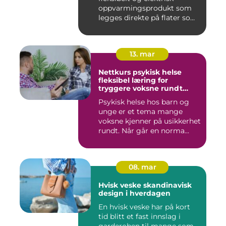
oppvarmingsprodukt som
legges direkte på flater som
tren...
13. mar
Nettkurs psykisk helse
fleksibel læring for
tryggere voksne rundt
barn og unge
Psykisk helse hos barn og
unge er et tema mange
voksne kjenner på usikkerhet
rundt. Når går en norma...
08. mar
Hvisk veske skandinavisk
design i hverdagen
En hvisk veske har på kort
tid blitt et fast innslag i
garderoben til mange som