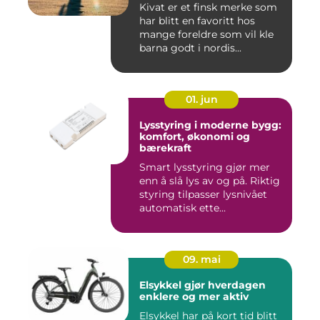
Kivat er et finsk merke som
har blitt en favoritt hos
mange foreldre som vil kle
barna godt i nordis...
01. jun
Lysstyring i moderne bygg:
komfort, økonomi og
bærekraft
Smart lysstyring gjør mer
enn å slå lys av og på. Riktig
styring tilpasser lysnivået
automatisk ette...
09. mai
Elsykkel gjør hverdagen
enklere og mer aktiv
Elsykkel har på kort tid blitt