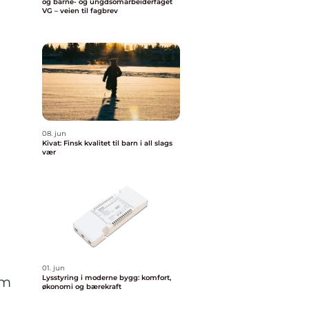
og barne- og ungdsomarbeiderfaget
VG – veien til fagbrev
08. jun
Kivat: Finsk kvalitet til barn i all slags
vær
01. jun
Lysstyring i moderne bygg: komfort,
om
økonomi og bærekraft