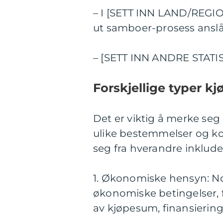
– I [SETT INN LAND/REGIO
ut samboer-prosess anslåt
– [SETT INN ANDRE STAT
Forskjellige typer kj
Det er viktig å merke seg
ulike bestemmelser og ko
seg fra hverandre inklude
1. Økonomiske hensyn: No
økonomiske betingelser, f
av kjøpesum, finansiering