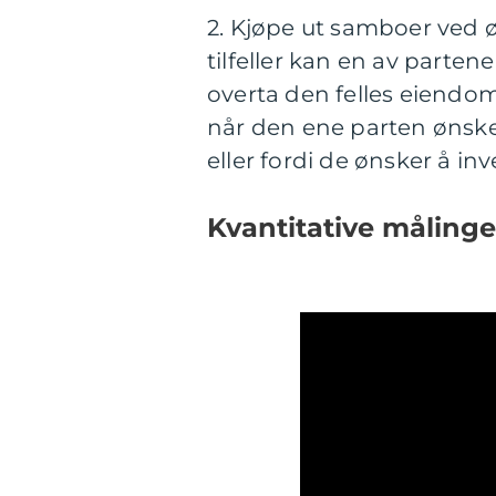
2. Kjøpe ut samboer ved 
tilfeller kan en av parten
overta den felles eiendo
når den ene parten ønsker
eller fordi de ønsker å i
Kvantitative måling