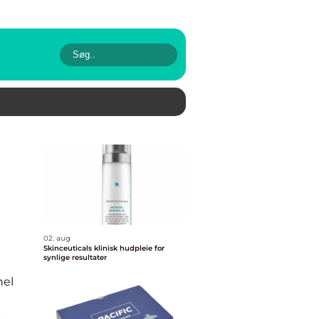
02. aug
Skinceuticals klinisk hudpleie for
synlige resultater
nel