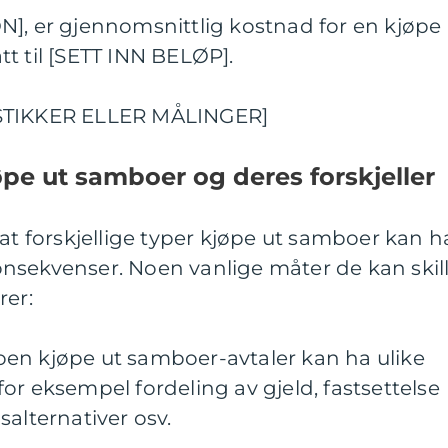
N], er gjennomsnittlig kostnad for en kjøpe
t til [SETT INN BELØP].
ISTIKKER ELLER MÅLINGER]
øpe ut samboer og deres forskjeller
 at forskjellige typer kjøpe ut samboer kan h
nsekvenser. Noen vanlige måter de kan skil
rer:
en kjøpe ut samboer-avtaler kan ha ulike
or eksempel fordeling av gjeld, fastsettelse
salternativer osv.