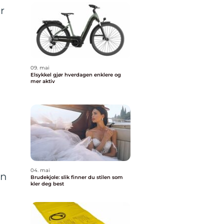
r
09. mai
Elsykkel gjør hverdagen enklere og
mer aktiv
04. mai
en
Brudekjole: slik finner du stilen som
kler deg best