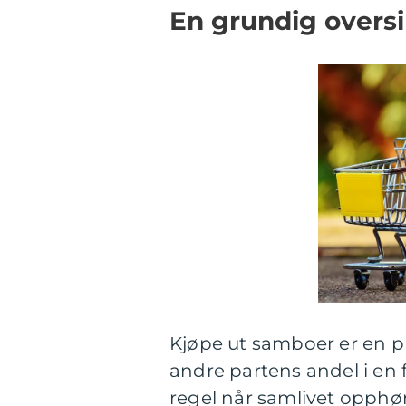
En grundig oversi
Kjøpe ut samboer er en p
andre partens andel i en 
regel når samlivet opphør