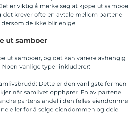
et er viktig å merke seg at kjøpe ut samboe
og det krever ofte en avtale mellom partene
e dersom de ikke blir enige.
pe ut samboer
øpe ut samboer, og det kan variere avhengig
. Noen vanlige typer inkluderer:
samlivsbrudd: Dette er den vanligste formen
kjer når samlivet opphører. En av partene
 andre partens andel i den felles eiendomm
alene eller for å selge eiendommen og dele