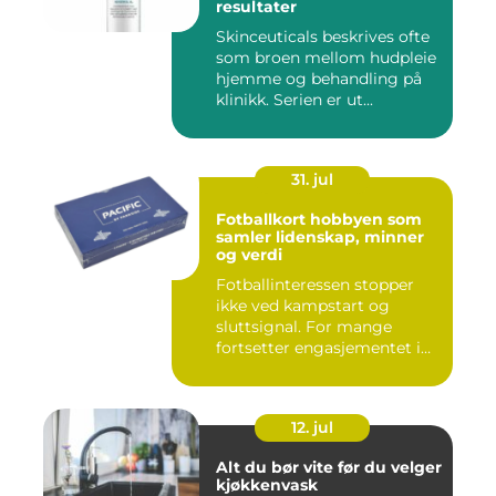
resultater
Skinceuticals beskrives ofte
som broen mellom hudpleie
hjemme og behandling på
klinikk. Serien er ut...
31. jul
Fotballkort hobbyen som
samler lidenskap, minner
og verdi
Fotballinteressen stopper
ikke ved kampstart og
sluttsignal. For mange
fortsetter engasjementet i
sa...
12. jul
Alt du bør vite før du velger
kjøkkenvask