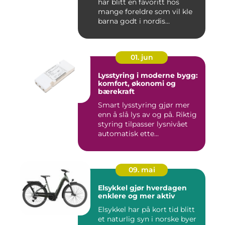
har blitt en favoritt hos
mange foreldre som vil kle
barna godt i nordis...
01. jun
Lysstyring i moderne bygg:
komfort, økonomi og
bærekraft
Smart lysstyring gjør mer
enn å slå lys av og på. Riktig
styring tilpasser lysnivået
automatisk ette...
09. mai
Elsykkel gjør hverdagen
enklere og mer aktiv
Elsykkel har på kort tid blitt
et naturlig syn i norske byer