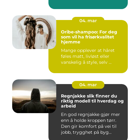
04. mar
Oribe-shampoo: For deg
som vil ha frisørkvalitet
hjemme
Mange opplever at håret
føles matt, livløst eller
vanskelig å style, selv ...
04. mar
Regnjakke slik finner du
riktig modell til hverdag og
arbeid
En god regnjakke gjør mer
enn å holde kroppen tørr.
Den gir komfort på vei til
jobb, trygghet på byg...