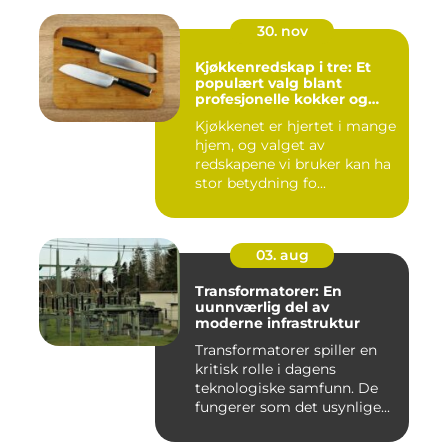
30. nov
Kjøkkenredskap i tre: Et
populært valg blant
profesjonelle kokker og
hobbykokker
Kjøkkenet er hjertet i mange
hjem, og valget av
redskapene vi bruker kan ha
stor betydning fo...
03. aug
Transformatorer: En
uunnværlig del av
moderne infrastruktur
Transformatorer spiller en
kritisk rolle i dagens
teknologiske samfunn. De
fungerer som det usynlige...