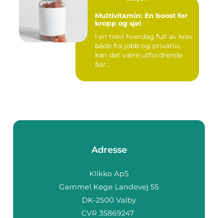
Multivitamin: En boost for
kropp og sjel
I en travl hverdag full av krav
både fra jobb og privatliv,
kan det være utfordrende
&ar...
Adresse