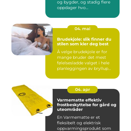
og bygder, og stadig flere
oppdager hvo...
04. mai
Brudekjole: slik finner du
stilen som kler deg best
Å velge brudekjole er for
mange bruder det mest
følelsesladde valget i hele
planleggingen av bryllup...
04. apr
Varmematte effektiv
frostbeskyttelse for gård og
uteområder
En Varmematte er et
fleksibelt og elektrisk
oppvarmingsprodukt som