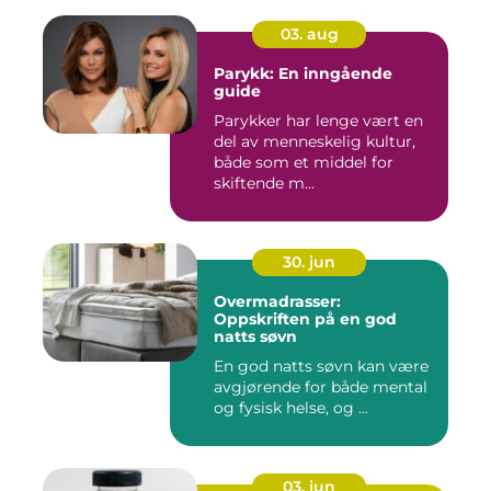
03. aug
Parykk: En inngående
guide
Parykker har lenge vært en
del av menneskelig kultur,
både som et middel for
skiftende m...
30. jun
Overmadrasser:
Oppskriften på en god
natts søvn
En god natts søvn kan være
avgjørende for både mental
og fysisk helse, og ...
03. jun