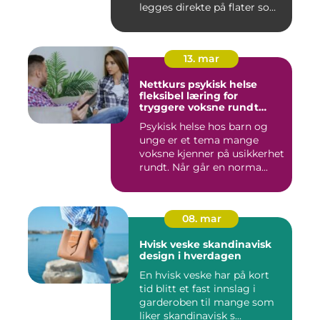
legges direkte på flater som
tren...
13. mar
Nettkurs psykisk helse
fleksibel læring for
tryggere voksne rundt
barn og unge
Psykisk helse hos barn og
unge er et tema mange
voksne kjenner på usikkerhet
rundt. Når går en norma...
08. mar
Hvisk veske skandinavisk
design i hverdagen
En hvisk veske har på kort
tid blitt et fast innslag i
garderoben til mange som
liker skandinavisk s...