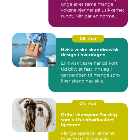
unge er et tema mange
voksne kjenner på usikkerhet
rundt. Når går en norma...
08. mar
Hvisk veske skandinavisk
design i hverdagen
En hvisk veske har på kort
tid blitt et fast innslag i
garderoben til mange som
liker skandinavisk s...
04. mar
Oribe-shampoo: For deg
som vil ha frisørkvalitet
hjemme
Mange opplever at håret
føles matt, livløst eller