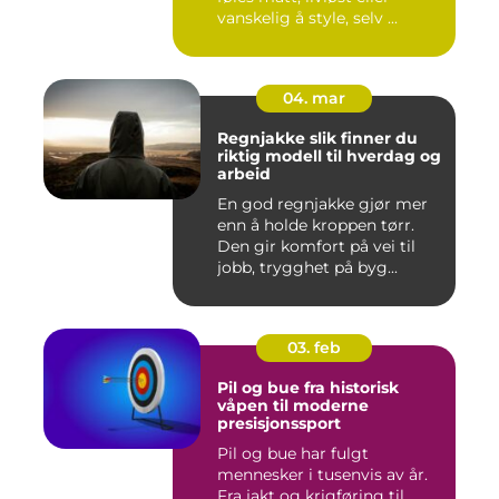
vanskelig å style, selv ...
04. mar
Regnjakke slik finner du
riktig modell til hverdag og
arbeid
En god regnjakke gjør mer
enn å holde kroppen tørr.
Den gir komfort på vei til
jobb, trygghet på byg...
03. feb
Pil og bue fra historisk
våpen til moderne
presisjonssport
Pil og bue har fulgt
mennesker i tusenvis av år.
Fra jakt og krigføring til