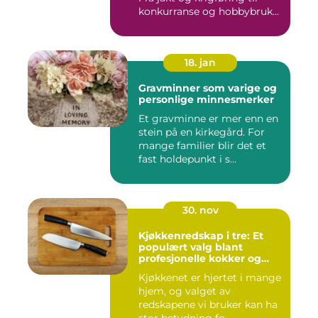
konkurranse og hobbybruk...
18. jan
Gravminner som varige og
personlige minnesmerker
Et gravminne er mer enn en
stein på en kirkegård. For
mange familier blir det et
fast holdepunkt i s...
30. nov
Kjøkkenredskap i tre: Et
populært valg blant
profesjonelle kokker og
hobbykokker
Kjøkkenet er hjertet i mange
hjem, og valget av
redskapene vi bruker kan ha