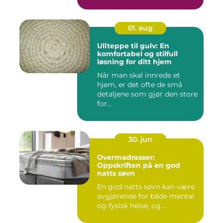
01. aug
Ullteppe til gulv: En
komfortabel og stilfull
løsning for ditt hjem
Når man skal innrede et
hjem, er det ofte de små
detaljene som gjør den store
for...
30. jun
Overmadrasser:
Oppskriften på en god
natts søvn
En god natts søvn kan være
avgjørende for både mental
og fysisk helse, og ...