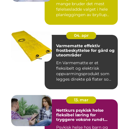
mange bruder det mest
følelsesladde valget i hele
planleggingen av bryllup...
04. apr
Varmematte effektiv
frostbeskyttelse for gård og
uteområder
En Varmematte er et
fleksibelt og elektrisk
oppvarmingsprodukt som
legges direkte på flater som
tren...
13. mar
Nettkurs psykisk helse
fleksibel læring for
tryggere voksne rundt
barn og unge
Psykisk helse hos barn og