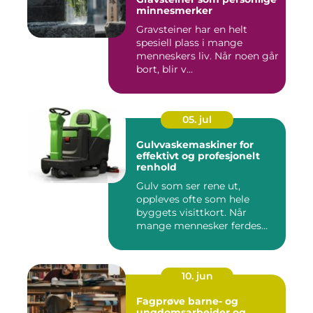
minnesmerker
Gravsteiner har en helt
spesiell plass i mange
menneskers liv. Når noen går
bort, blir v...
05. jul
Gulvvaskemaskiner for
effektivt og profesjonelt
renhold
Gulv som ser rene ut,
oppleves ofte som hele
byggets visittkort. Når
mange mennesker ferdes
gjennom ...
10. jun
Fagprøve barne- og
ungdomsarbeider og