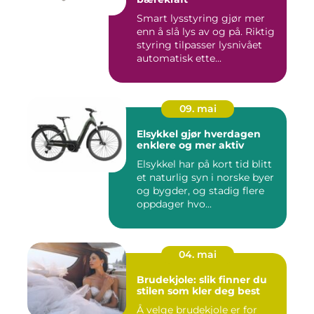
Smart lysstyring gjør mer
enn å slå lys av og på. Riktig
styring tilpasser lysnivået
automatisk ette...
09. mai
Elsykkel gjør hverdagen
enklere og mer aktiv
Elsykkel har på kort tid blitt
et naturlig syn i norske byer
og bygder, og stadig flere
oppdager hvo...
04. mai
Brudekjole: slik finner du
stilen som kler deg best
Å velge brudekjole er for