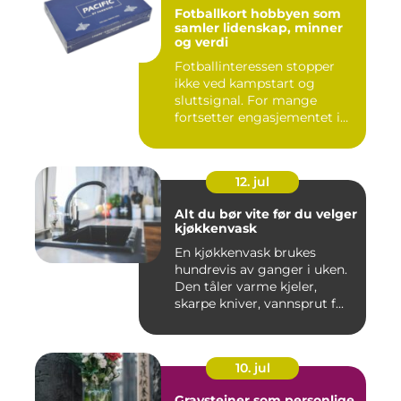
Fotballkort hobbyen som
samler lidenskap, minner
og verdi
Fotballinteressen stopper
ikke ved kampstart og
sluttsignal. For mange
fortsetter engasjementet i
sa...
12. jul
Alt du bør vite før du velger
kjøkkenvask
En kjøkkenvask brukes
hundrevis av ganger i uken.
Den tåler varme kjeler,
skarpe kniver, vannsprut f...
10. jul
Gravsteiner som personlige