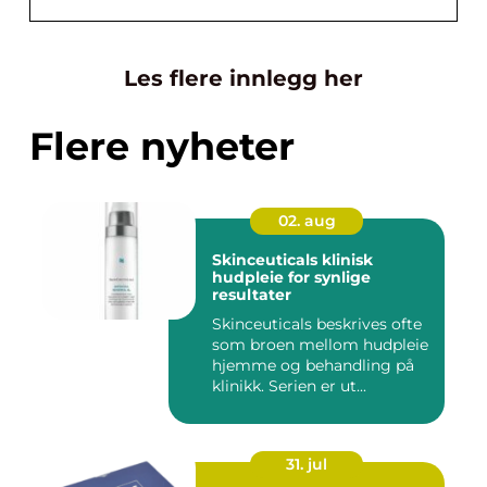
Les flere innlegg her
Flere nyheter
02. aug
Skinceuticals klinisk
hudpleie for synlige
resultater
Skinceuticals beskrives ofte
som broen mellom hudpleie
hjemme og behandling på
klinikk. Serien er ut...
31. jul