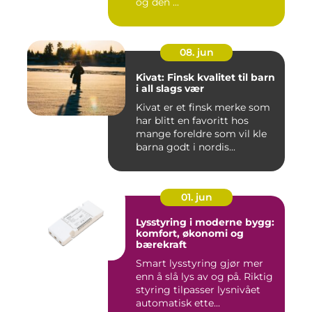
og den ...
08. jun
Kivat: Finsk kvalitet til barn
i all slags vær
Kivat er et finsk merke som
har blitt en favoritt hos
mange foreldre som vil kle
barna godt i nordis...
01. jun
Lysstyring i moderne bygg:
komfort, økonomi og
bærekraft
Smart lysstyring gjør mer
enn å slå lys av og på. Riktig
styring tilpasser lysnivået
automatisk ette...