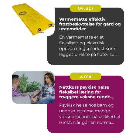
04. apr
Varmematte effektiv
frostbeskyttelse for gård og
uteområder
En Varmematte er et
fleksibelt og elektrisk
oppvarmingsprodukt som
legges direkte på flater som
tren...
13. mar
Nettkurs psykisk helse
fleksibel læring for
tryggere voksne rundt
barn og unge
Psykisk helse hos barn og
unge er et tema mange
voksne kjenner på usikkerhet
rundt. Når går en norma...