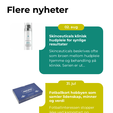
Flere nyheter
02. aug
Skinceuticals klinisk
hudpleie for synlige
resultater
Skinceuticals beskrives ofte
som broen mellom hudpleie
hjemme og behandling på
klinikk. Serien er ut...
31. jul
Fotballkort hobbyen som
samler lidenskap, minner
og verdi
Fotballinteressen stopper
ikke ved kampstart og