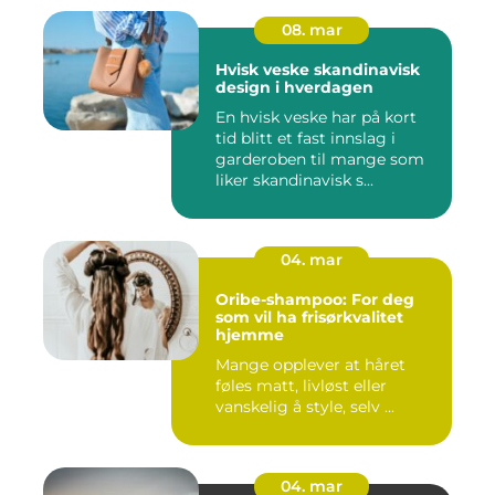
08. mar
Hvisk veske skandinavisk
design i hverdagen
En hvisk veske har på kort
tid blitt et fast innslag i
garderoben til mange som
liker skandinavisk s...
04. mar
Oribe-shampoo: For deg
som vil ha frisørkvalitet
hjemme
Mange opplever at håret
føles matt, livløst eller
vanskelig å style, selv ...
04. mar