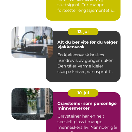
sluttsignal. For mange
fortsetter engasjementet i
sa...
12. jul
Alt du bør vite før du velger
kjøkkenvask
En kjøkkenvask brukes
hundrevis av ganger i uken.
Den tåler varme kjeler,
skarpe kniver, vannsprut f...
10. jul
Gravsteiner som personlige
minnesmerker
Gravsteiner har en helt
spesiell plass i mange
menneskers liv. Når noen går