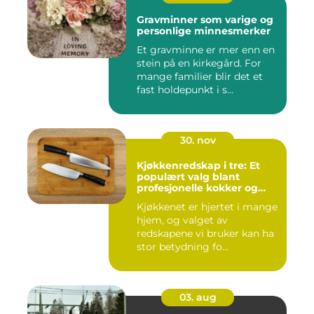
Gravminner som varige og
personlige minnesmerker
Et gravminne er mer enn en
stein på en kirkegård. For
mange familier blir det et
fast holdepunkt i s...
30. nov
Kjøkkenredskap i tre: Et
populært valg blant
profesjonelle kokker og
hobbykokker
Kjøkkenet er hjertet i mange
hjem, og valget av
redskapene vi bruker kan ha
stor betydning fo...
03. aug