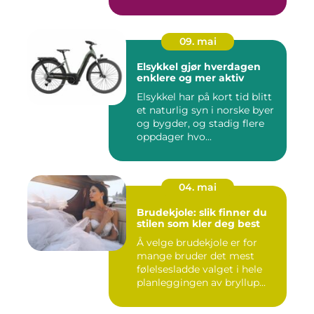
09. mai
Elsykkel gjør hverdagen
enklere og mer aktiv
Elsykkel har på kort tid blitt
et naturlig syn i norske byer
og bygder, og stadig flere
oppdager hvo...
04. mai
Brudekjole: slik finner du
stilen som kler deg best
Å velge brudekjole er for
mange bruder det mest
følelsesladde valget i hele
planleggingen av bryllup...