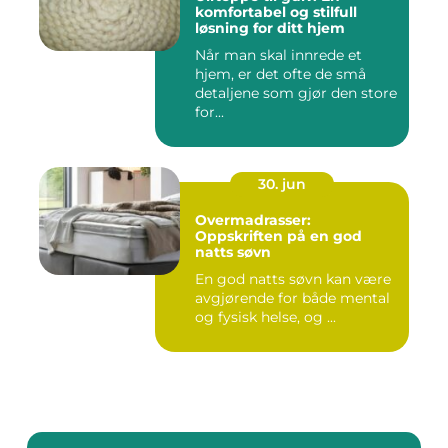
komfortabel og stilfull
løsning for ditt hjem
Når man skal innrede et
hjem, er det ofte de små
detaljene som gjør den store
for...
30. jun
Overmadrasser:
Oppskriften på en god
natts søvn
En god natts søvn kan være
avgjørende for både mental
og fysisk helse, og ...