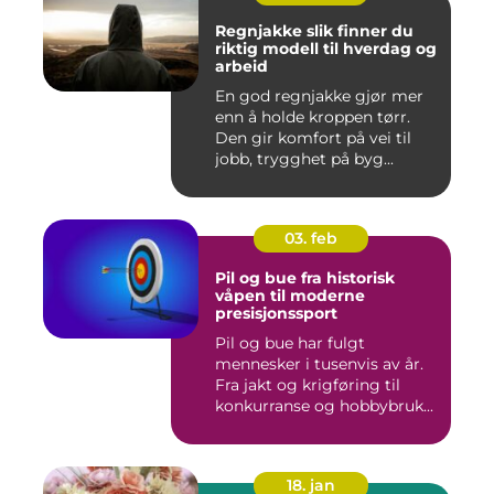
Regnjakke slik finner du
riktig modell til hverdag og
arbeid
En god regnjakke gjør mer
enn å holde kroppen tørr.
Den gir komfort på vei til
jobb, trygghet på byg...
03. feb
Pil og bue fra historisk
våpen til moderne
presisjonssport
Pil og bue har fulgt
mennesker i tusenvis av år.
Fra jakt og krigføring til
konkurranse og hobbybruk...
18. jan