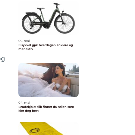
09. mai
Elsykkel gjør hverdagen enklere og
mer aktiv
og
3
04. mai
Brudekjole: slik finner du stilen som
kler deg best