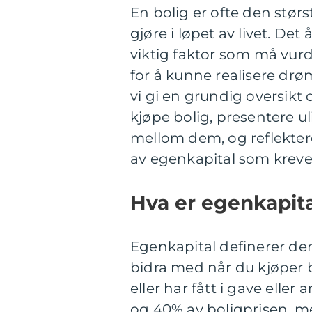
En bolig er ofte den størs
gjøre i løpet av livet. De
viktig faktor som må vur
for å kunne realisere drøm
vi gi en grundig oversikt
kjøpe bolig, presentere ul
mellom dem, og reflektere
av egenkapital som kreve
Hva er egenkapit
Egenkapital definerer d
bidra med når du kjøper b
eller har fått i gave elle
og 40% av boligprisen, me