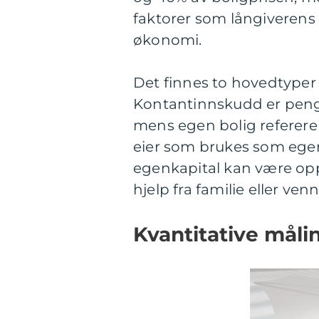
faktorer som långiverens
økonomi.
Det finnes to hovedtyper
Kontantinnskudd er penge
mens egen bolig refererer 
eier som brukes som egenka
egenkapital kan være opps
hjelp fra familie eller venn
Kvantitative måli