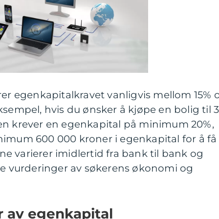
rer egenkapitalkravet vanligvis mellom 15% 
sempel, hvis du ønsker å kjøpe en bolig til 
ken krever en egenkapital på minimum 20%,
nimum 600 000 kroner i egenkapital for å få
ene varierer imidlertid fra bank til bank og
lle vurderinger av søkerens økonomi og
r av egenkapital