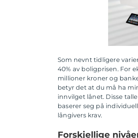
Som nevnt tidligere varie
40% av boligprisen. For ek
millioner kroner og ban
betyr det at du må ha mi
innvilget lånet. Disse tall
baserer seg på individue
långivers krav.
Forskjellige nivåe