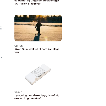
og barne- og ungdsomarbeiderfaget
VG – veien til fagbrev
g.
08. jun
il
Kivat: Finsk kvalitet til barn i all slags
vær
t
01. jun
Lysstyring i moderne bygg: komfort,
økonomi og bærekraft