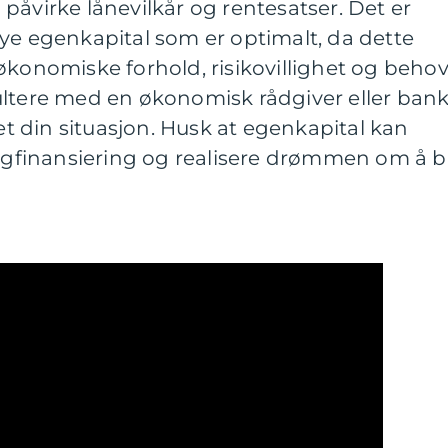
påvirke lånevilkår og rentesatser. Det er
ye egenkapital som er optimalt, da dette
økonomiske forhold, risikovillighet og behov
ultere med en økonomisk rådgiver eller ban
set din situasjon. Husk at egenkapital kan
ligfinansiering og realisere drømmen om å bl