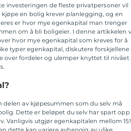
te investeringen de fleste privatpersoner vil
t å kjøpe en bolig krever planlegging, og en
deres er hvor mye egenkapital man trenger
men om å bli boligeier. I denne artikkelen v
 over hvor mye egenkapital som kreves for å
ike typer egenkapital, diskutere forskjellene
 over fordeler og ulemper knyttet til nivået
s.
al?
en delen av kjøpesummen som du selv må
olig. Dette er beløpet du selv har spart opp
r arv. Vanligvis utgjør egenkapitalen mellom 1
n dette kan variere avhengig av ulike