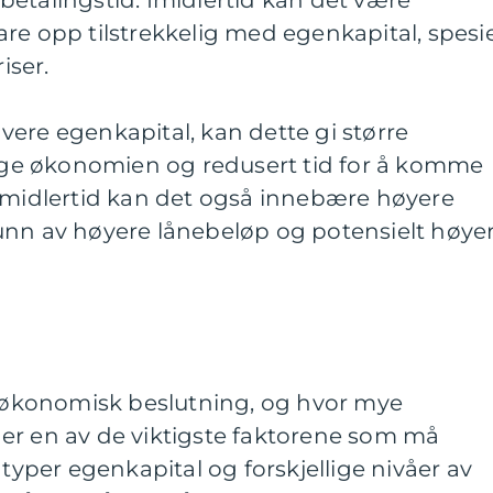
etalingstid. Imidlertid kan det være
re opp tilstrekkelig med egenkapital, spesie
iser.
ere egenkapital, kan dette gi større
dlige økonomien og redusert tid for å komme
 Imidlertid kan det også innebære høyere
unn av høyere lånebeløp og potensielt høye
ig økonomisk beslutning, og hvor mye
er en av de viktigste faktorene som må
 typer egenkapital og forskjellige nivåer av