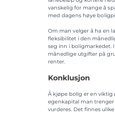
lånebeløp og kortere nedb
vanskelig for mange å spa
med dagens høye boligpr
Om man velger å ha en lav
fleksibilitet i den måne
seg inn i boligmarkedet.
månedlige utgifter på gr
renter.
Konklusjon
Å kjøpe bolig er en vikt
egenkapital man trenger 
vurderes. Det finnes ulike