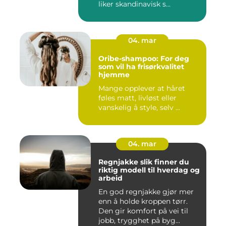
liker skandinavisk s...
04. mar
Oribe-shampoo: For deg
som vil ha frisørkvalitet
hjemme
Mange opplever at håret
føles matt, livløst eller
vanskelig å style, selv ...
04. mar
Regnjakke slik finner du
riktig modell til hverdag og
arbeid
En god regnjakke gjør mer
enn å holde kroppen tørr.
Den gir komfort på vei til
jobb, trygghet på byg...