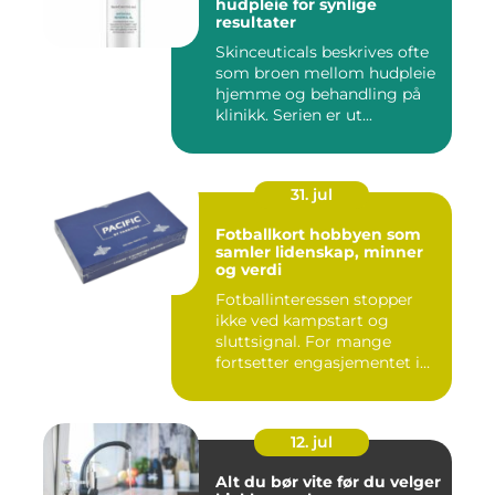
hudpleie for synlige
resultater
Skinceuticals beskrives ofte
som broen mellom hudpleie
hjemme og behandling på
klinikk. Serien er ut...
31. jul
Fotballkort hobbyen som
samler lidenskap, minner
og verdi
Fotballinteressen stopper
ikke ved kampstart og
sluttsignal. For mange
fortsetter engasjementet i
sa...
12. jul
Alt du bør vite før du velger