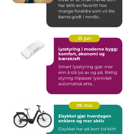
har blitt en favoritt hos
mange foreldre som vil kle
barna godt i nordis...
01. jun
Lysstyring i moderne bygg:
komfort, økonomi og
bærekraft
Smart lysstyring gjør mer
enn å slå lys av og på. Riktig
styring tilpasser lysnivået
automatisk ette...
09. mai
Elsykkel gjør hverdagen
enklere og mer aktiv
Elsykkel har på kort tid blitt