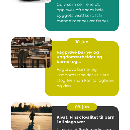
Gulv som ser rene ut,
oppleves ofte som hele
byggets visittkort. Når
mange mennesker ferdes
gjennom ...
10. jun
Fagprøve barne- og
ungdomsarbeider og
barne- og
ungdsomarbeiderfaget VG
Fagprøve barne- og
– veien til fagbrev
ungdomsarbeider er siste
steg før man kan få fagbrev,
og den ...
08. jun
Kivat: Finsk kvalitet til barn
i all slags vær
Kivat er et finsk merke som