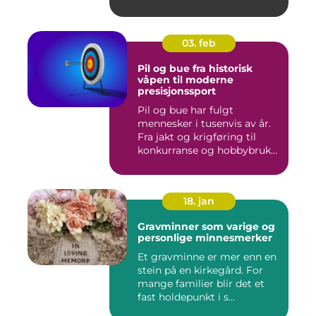
03. feb
Pil og bue fra historisk
våpen til moderne
presisjonssport
Pil og bue har fulgt
mennesker i tusenvis av år.
Fra jakt og krigføring til
konkurranse og hobbybruk...
18. jan
Gravminner som varige og
personlige minnesmerker
Et gravminne er mer enn en
stein på en kirkegård. For
mange familier blir det et
fast holdepunkt i s...