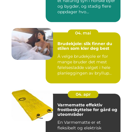
et naturlig syn i norske byer
og bygder, og stadig flere
oppdager hvo...
04. mai
Brudekjole: slik finner du
stilen som kler deg best
Å velge brudekjole er for
mange bruder det mest
følelsesladde valget i hele
planleggingen av bryllup...
04. apr
Varmematte effektiv
frostbeskyttelse for gård og
uteområder
En Varmematte er et
fleksibelt og elektrisk