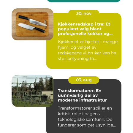
30. nov
Kjøkkenredskap i tre: Et
populært valg blant
profesjonelle kokker og
hobbykokker
Kjøkkenet er hjertet i mange
hjem, og valget av
redskapene vi bruker kan ha
stor betydning fo...
03. aug
Transformatorer: En
uunnværlig del av
moderne infrastruktur
Transformatorer spiller en
kritisk rolle i dagens
teknologiske samfunn. De
fungerer som det usynlige...