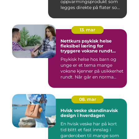
oppvarmingsprodukt som
legges direkte på flater som
tren...
13. mar
Nettkurs psykisk helse
fleksibel læring for
tryggere voksne rundt
barn og unge
Psykisk helse hos barn og
unge er et tema mange
voksne kjenner på usikkerhet
rundt. Når går en norma...
08. mar
Hvisk veske skandinavisk
design i hverdagen
En hvisk veske har på kort
tid blitt et fast innslag i
garderoben til mange som