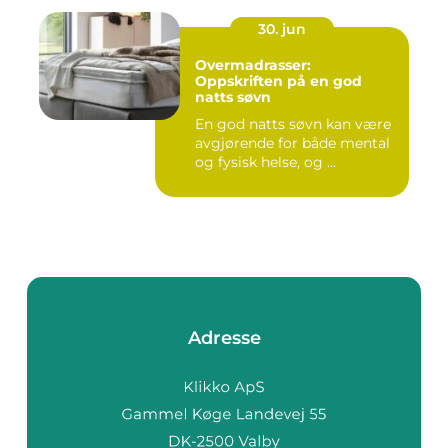
30. jun
Overmadrasser:
Oppskriften på en god
natts søvn
En god natts søvn kan være
avgjørende for både mental
og fysisk helse, og ...
Adresse