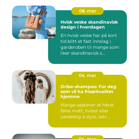
08. mar
Hvisk veske skandinavisk
design i hverdagen
En hvisk veske har på kort
tid blitt et fast innslag i
garderoben til mange som
liker skandinavisk s...
04. mar
Oribe-shampoo: For deg
som vil ha frisørkvalitet
hjemme
Mange opplever at håret
føles matt, livløst eller
vanskelig å style, selv ...