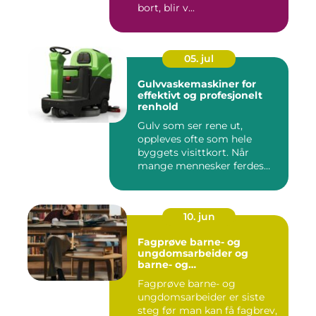
bort, blir v...
05. jul
Gulvvaskemaskiner for
effektivt og profesjonelt
renhold
Gulv som ser rene ut,
oppleves ofte som hele
byggets visittkort. Når
mange mennesker ferdes
gjennom ...
10. jun
Fagprøve barne- og
ungdomsarbeider og
barne- og
ungdsomarbeiderfaget VG
Fagprøve barne- og
– veien til fagbrev
ungdomsarbeider er siste
steg før man kan få fagbrev,