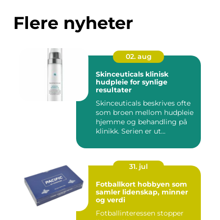
Flere nyheter
02. aug
Skinceuticals klinisk
hudpleie for synlige
resultater
Skinceuticals beskrives ofte
som broen mellom hudpleie
hjemme og behandling på
klinikk. Serien er ut...
31. jul
Fotballkort hobbyen som
samler lidenskap, minner
og verdi
Fotballinteressen stopper