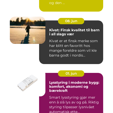
og den ...
08. jun
Kivat: Finsk kvalitet til barn
i all slags vær
Kivat er et finsk merke som
har blitt en favoritt hos
mange foreldre som vil kle
barna godt i nordis...
01. jun
Lysstyring i moderne bygg:
komfort, økonomi og
bærekraft
Smart lysstyring gjør mer
enn å slå lys av og på. Riktig
styring tilpasser lysnivået
automatisk ette...