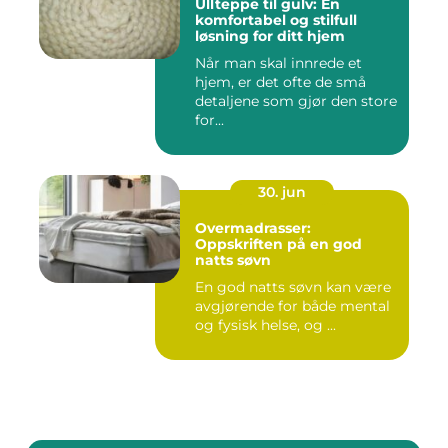
Ullteppe til gulv: En
komfortabel og stilfull
løsning for ditt hjem
Når man skal innrede et
hjem, er det ofte de små
detaljene som gjør den store
for...
30. jun
Overmadrasser:
Oppskriften på en god
natts søvn
En god natts søvn kan være
avgjørende for både mental
og fysisk helse, og ...