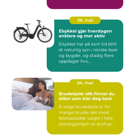
09. mai
Elsykkel gjør hverdagen
enklere og mer aktiv
Elsykkel har på kort tid blitt
et naturlig syn i norske byer
og bygder, og stadig flere
oppdager hvo...
04. mai
Brudekjole: slik finner du
stilen som kler deg best
Å velge brudekjole er for
mange bruder det mest
følelsesladde valget i hele
planleggingen av bryllup...