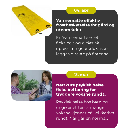
04. apr
Varmematte effektiv
frostbeskyttelse for gård og
uteområder
En Varmematte er et
fleksibelt og elektrisk
oppvarmingsprodukt som
legges direkte på flater som
tren...
13. mar
Nettkurs psykisk helse
fleksibel læring for
tryggere voksne rundt
barn og unge
Psykisk helse hos barn og
unge er et tema mange
voksne kjenner på usikkerhet
rundt. Når går en norma...