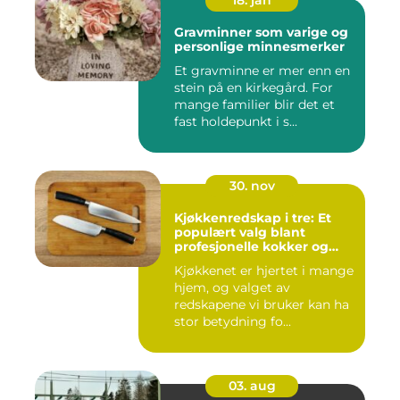
18. jan
Gravminner som varige og
personlige minnesmerker
Et gravminne er mer enn en
stein på en kirkegård. For
mange familier blir det et
fast holdepunkt i s...
30. nov
Kjøkkenredskap i tre: Et
populært valg blant
profesjonelle kokker og
hobbykokker
Kjøkkenet er hjertet i mange
hjem, og valget av
redskapene vi bruker kan ha
stor betydning fo...
03. aug