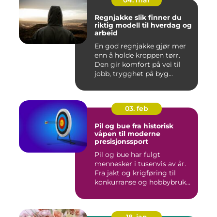
04. mar
Regnjakke slik finner du
riktig modell til hverdag og
arbeid
En god regnjakke gjør mer
enn å holde kroppen tørr.
Den gir komfort på vei til
jobb, trygghet på byg...
03. feb
Pil og bue fra historisk
våpen til moderne
presisjonssport
Pil og bue har fulgt
mennesker i tusenvis av år.
Fra jakt og krigføring til
konkurranse og hobbybruk...