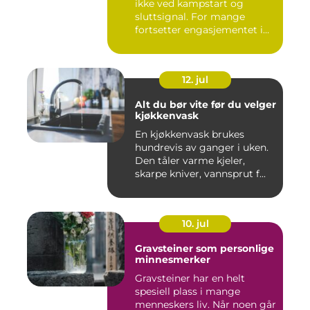
ikke ved kampstart og
sluttsignal. For mange
fortsetter engasjementet i
sa...
12. jul
Alt du bør vite før du velger
kjøkkenvask
En kjøkkenvask brukes
hundrevis av ganger i uken.
Den tåler varme kjeler,
skarpe kniver, vannsprut f...
10. jul
Gravsteiner som personlige
minnesmerker
Gravsteiner har en helt
spesiell plass i mange
menneskers liv. Når noen går