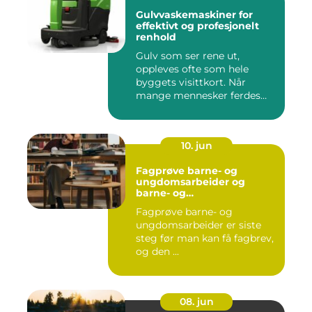
Gulvvaskemaskiner for
effektivt og profesjonelt
renhold
Gulv som ser rene ut,
oppleves ofte som hele
byggets visittkort. Når
mange mennesker ferdes
gjennom ...
10. jun
Fagprøve barne- og
ungdomsarbeider og
barne- og
ungdsomarbeiderfaget VG
Fagprøve barne- og
– veien til fagbrev
ungdomsarbeider er siste
steg før man kan få fagbrev,
og den ...
08. jun