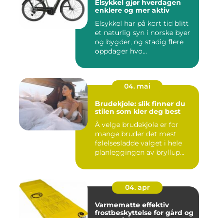
Elsykkel gjør hverdagen
enklere og mer aktiv
Elsykkel har på kort tid blitt
et naturlig syn i norske byer
og bygder, og stadig flere
oppdager hvo...
04. mai
Brudekjole: slik finner du
stilen som kler deg best
Å velge brudekjole er for
mange bruder det mest
følelsesladde valget i hele
planleggingen av bryllup...
04. apr
Varmematte effektiv
frostbeskyttelse for gård og