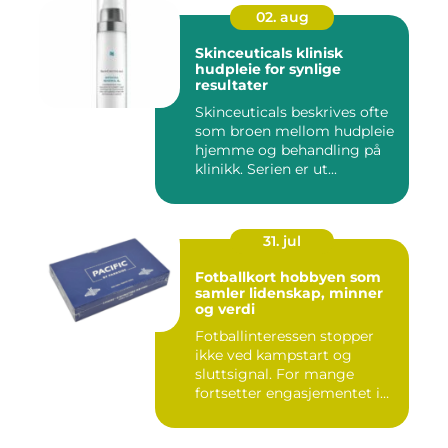
02. aug
Skinceuticals klinisk
hudpleie for synlige
resultater
Skinceuticals beskrives ofte
som broen mellom hudpleie
hjemme og behandling på
klinikk. Serien er ut...
31. jul
Fotballkort hobbyen som
samler lidenskap, minner
og verdi
Fotballinteressen stopper
ikke ved kampstart og
sluttsignal. For mange
fortsetter engasjementet i
sa...