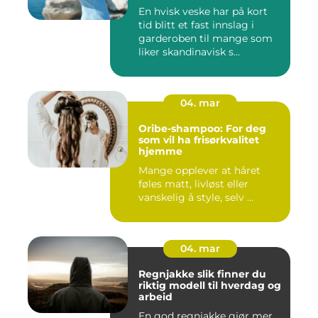
En hvisk veske har på kort
tid blitt et fast innslag i
garderoben til mange som
liker skandinavisk s...
04. mar
Oribe-shampoo: For deg
som vil ha frisørkvalitet
hjemme
Mange opplever at håret
føles matt, livløst eller
vanskelig å style, selv ...
04. mar
Regnjakke slik finner du
riktig modell til hverdag og
arbeid
En god regnjakke gjør mer