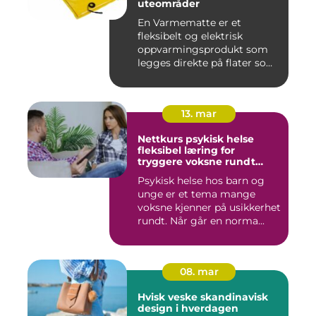
uteområder
En Varmematte er et
fleksibelt og elektrisk
oppvarmingsprodukt som
legges direkte på flater som
tren...
13. mar
Nettkurs psykisk helse
fleksibel læring for
tryggere voksne rundt
barn og unge
Psykisk helse hos barn og
unge er et tema mange
voksne kjenner på usikkerhet
rundt. Når går en norma...
08. mar
Hvisk veske skandinavisk
design i hverdagen