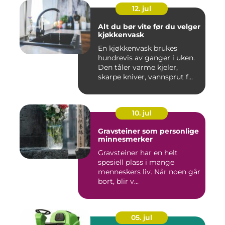
12. jul
Alt du bør vite før du velger
kjøkkenvask
En kjøkkenvask brukes
hundrevis av ganger i uken.
Den tåler varme kjeler,
skarpe kniver, vannsprut f...
10. jul
Gravsteiner som personlige
minnesmerker
Gravsteiner har en helt
spesiell plass i mange
menneskers liv. Når noen går
bort, blir v...
05. jul