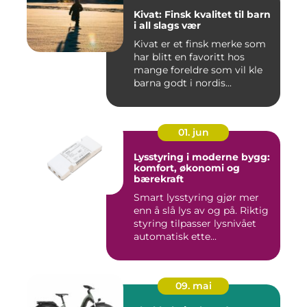
Kivat: Finsk kvalitet til barn
i all slags vær
Kivat er et finsk merke som
har blitt en favoritt hos
mange foreldre som vil kle
barna godt i nordis...
01. jun
Lysstyring i moderne bygg:
komfort, økonomi og
bærekraft
Smart lysstyring gjør mer
enn å slå lys av og på. Riktig
styring tilpasser lysnivået
automatisk ette...
09. mai