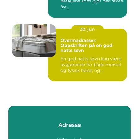
detaljene som gjør den store
for...
30. jun
Overmadrasser:
Oppskriften på en god
natts søvn
En god natts søvn kan være
avgjørende for både mental
og fysisk helse, og ...
Adresse