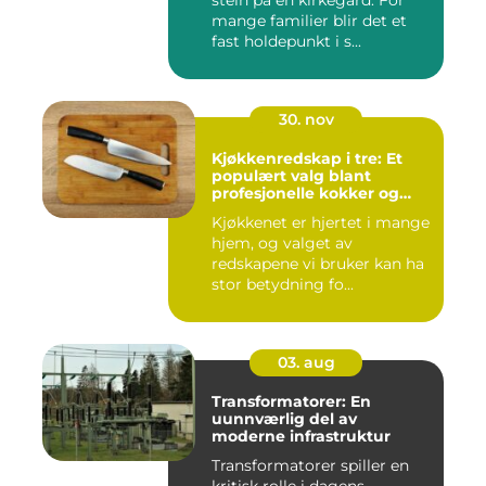
mange familier blir det et
fast holdepunkt i s...
30. nov
Kjøkkenredskap i tre: Et
populært valg blant
profesjonelle kokker og
hobbykokker
Kjøkkenet er hjertet i mange
hjem, og valget av
redskapene vi bruker kan ha
stor betydning fo...
03. aug
Transformatorer: En
uunnværlig del av
moderne infrastruktur
Transformatorer spiller en
kritisk rolle i dagens