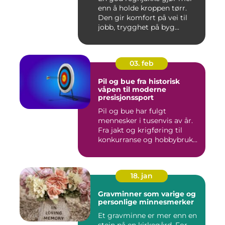
enn å holde kroppen tørr.
Den gir komfort på vei til
jobb, trygghet på byg...
03. feb
Pil og bue fra historisk
våpen til moderne
presisjonssport
Pil og bue har fulgt
mennesker i tusenvis av år.
Fra jakt og krigføring til
konkurranse og hobbybruk...
18. jan
Gravminner som varige og
personlige minnesmerker
Et gravminne er mer enn en
stein på en kirkegård. For