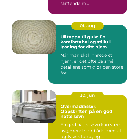
skiftende m...
01. aug
Ullteppe til gulv: En
komfortabel og stilfull
løsning for ditt hjem
Når man skal innrede et
hjem, er det ofte de små
detaljene som gjør den store
for...
30. jun
Overmadrasser:
Oppskriften på en god
natts søvn
En god natts søvn kan være
avgjørende for både mental
og fysisk helse, og ...