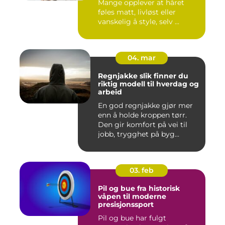
Mange opplever at håret
føles matt, livløst eller
vanskelig å style, selv ...
04. mar
Regnjakke slik finner du
riktig modell til hverdag og
arbeid
En god regnjakke gjør mer
enn å holde kroppen tørr.
Den gir komfort på vei til
jobb, trygghet på byg...
03. feb
Pil og bue fra historisk
våpen til moderne
presisjonssport
Pil og bue har fulgt