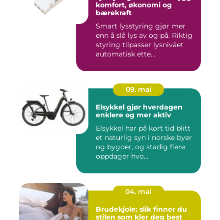
komfort, økonomi og
bærekraft
Smart lysstyring gjør mer
enn å slå lys av og på. Riktig
styring tilpasser lysnivået
automatisk ette...
09. mai
Elsykkel gjør hverdagen
enklere og mer aktiv
Elsykkel har på kort tid blitt
et naturlig syn i norske byer
og bygder, og stadig flere
oppdager hvo...
04. mai
Brudekjole: slik finner du
stilen som kler deg best