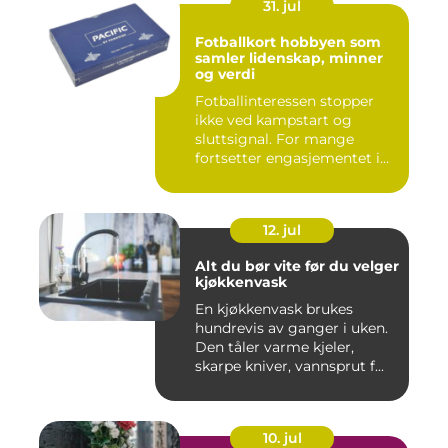
31. jul
Fotballkort hobbyen som
samler lidenskap, minner
og verdi
Fotballinteressen stopper
ikke ved kampstart og
sluttsignal. For mange
fortsetter engasjementet i
sa...
12. jul
Alt du bør vite før du velger
kjøkkenvask
En kjøkkenvask brukes
hundrevis av ganger i uken.
Den tåler varme kjeler,
skarpe kniver, vannsprut f...
10. jul