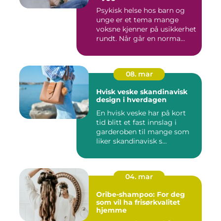
barn og unge
Psykisk helse hos barn og
unge er et tema mange
voksne kjenner på usikkerhet
rundt. Når går en norma...
08. mar
Hvisk veske skandinavisk
design i hverdagen
En hvisk veske har på kort
tid blitt et fast innslag i
garderoben til mange som
liker skandinavisk s...
04. mar
Oribe-shampoo: For deg
som vil ha frisørkvalitet
hjemme