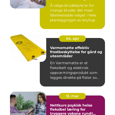
Å velge brudekjole er for
mange bruder det mest
følelsesladde valget i hele
planleggingen av bryllup...
04. apr
Varmematte effektiv
frostbeskyttelse for gård og
uteområder
En Varmematte er et
fleksibelt og elektrisk
oppvarmingsprodukt som
legges direkte på flater som
tren...
13. mar
Nettkurs psykisk helse
fleksibel læring for
tryggere voksne rundt