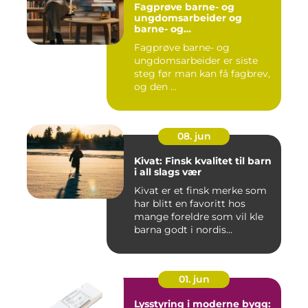
Fagprøve barne- og
ungdomsarbeider og
barne- og
ungdsomarbeiderfaget VG
Fagprøve barne- og
– veien til fagbrev
ungdomsarbeider er siste
steg før man kan få fagbrev,
og den ...
08. jun
Kivat: Finsk kvalitet til barn
i all slags vær
Kivat er et finsk merke som
har blitt en favoritt hos
mange foreldre som vil kle
barna godt i nordis...
01. jun
Lysstyring i moderne bygg: