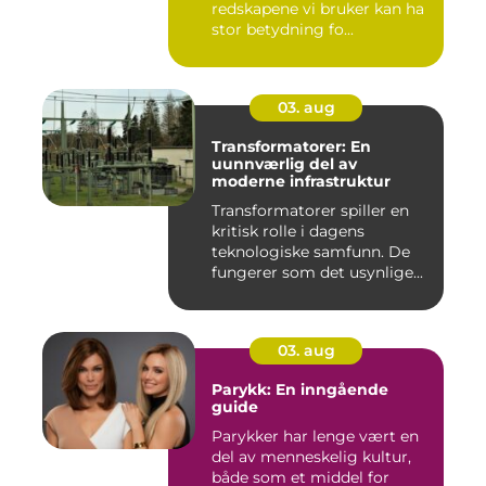
redskapene vi bruker kan ha
stor betydning fo...
03. aug
Transformatorer: En
uunnværlig del av
moderne infrastruktur
Transformatorer spiller en
kritisk rolle i dagens
teknologiske samfunn. De
fungerer som det usynlige...
03. aug
Parykk: En inngående
guide
Parykker har lenge vært en
del av menneskelig kultur,
både som et middel for