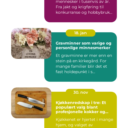
mennesker i tusenvis av år.
Fra jakt og krigføring til
konkurranse og hobbybruk...
18. jan
Gravminner som varige og
personlige minnesmerker
Et gravminne er mer enn en
stein på en kirkegård. For
mange familier blir det et
fast holdepunkt i s...
30. nov
Kjøkkenredskap i tre: Et
populært valg blant
profesjonelle kokker og
hobbykokker
Kjøkkenet er hjertet i mange
hjem, og valget av