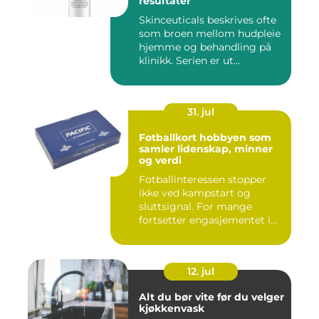
resultater
Skinceuticals beskrives ofte
som broen mellom hudpleie
hjemme og behandling på
klinikk. Serien er ut...
31. jul
Fotballkort hobbyen som
samler lidenskap, minner
og verdi
Fotballinteressen stopper
ikke ved kampstart og
sluttsignal. For mange
fortsetter engasjementet i
sa...
12. jul
Alt du bør vite før du velger
kjøkkenvask