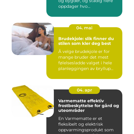
og bygder, og stadig flere
oppdager hvo...
04. mai
Brudekjole: slik finner du
stilen som kler deg best
Å velge brudekjole er for
mange bruder det mest
følelsesladde valget i hele
planleggingen av bryllup...
04. apr
Varmematte effektiv
frostbeskyttelse for gård og
uteområder
En Varmematte er et
fleksibelt og elektrisk
oppvarmingsprodukt som