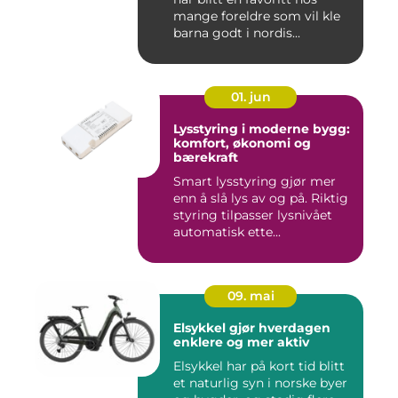
mange foreldre som vil kle
barna godt i nordis...
01. jun
Lysstyring i moderne bygg:
komfort, økonomi og
bærekraft
Smart lysstyring gjør mer
enn å slå lys av og på. Riktig
styring tilpasser lysnivået
automatisk ette...
09. mai
Elsykkel gjør hverdagen
enklere og mer aktiv
Elsykkel har på kort tid blitt
et naturlig syn i norske byer