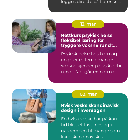
legges direkte på flater som
tren...
13. mar
Nettkurs psykisk helse
fleksibel læring for
tryggere voksne rundt
barn og unge
Psykisk helse hos barn og
unge er et tema mange
voksne kjenner på usikkerhet
rundt. Når går en norma...
08. mar
Hvisk veske skandinavisk
design i hverdagen
En hvisk veske har på kort
tid blitt et fast innslag i
garderoben til mange som
liker skandinavisk s...