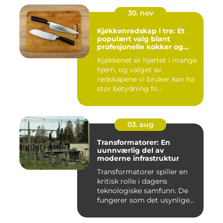
30. nov
Kjøkkenredskap i tre: Et
populært valg blant
profesjonelle kokker og
hobbykokker
Kjøkkenet er hjertet i mange
hjem, og valget av
redskapene vi bruker kan ha
stor betydning fo...
03. aug
Transformatorer: En
uunnværlig del av
moderne infrastruktur
Transformatorer spiller en
kritisk rolle i dagens
teknologiske samfunn. De
fungerer som det usynlige...