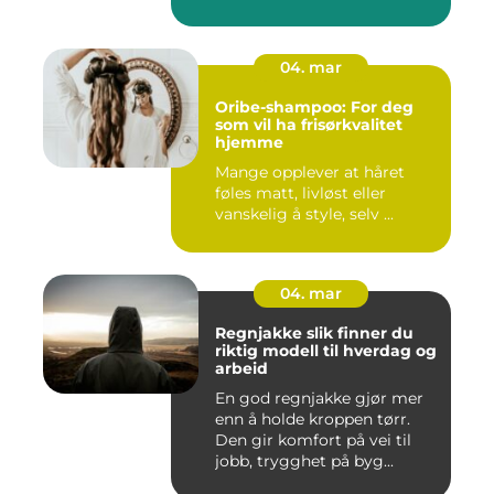
04. mar
Oribe-shampoo: For deg
som vil ha frisørkvalitet
hjemme
Mange opplever at håret
føles matt, livløst eller
vanskelig å style, selv ...
04. mar
Regnjakke slik finner du
riktig modell til hverdag og
arbeid
En god regnjakke gjør mer
enn å holde kroppen tørr.
Den gir komfort på vei til
jobb, trygghet på byg...