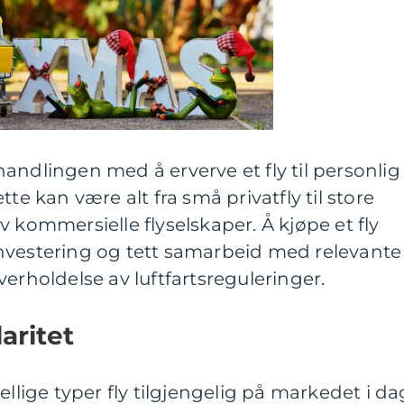
l handlingen med å erverve et fly til personlig
te kan være alt fra små privatfly til store
 kommersielle flyselskaper. Å kjøpe et fly
nvestering og tett samarbeid med relevante
erholdelse av luftfartsreguleringer.
aritet
ellige typer fly tilgjengelig på markedet i da