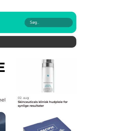
02. aug
nel
Skinceuticals klinisk hudpleie for
synlige resultater