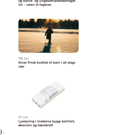
og barne- og ungdsomarbeiderfaget
VG – veien til fagbrev
08. jun
Kivat: Finsk kvalitet til barn i all slags
vær
01. jun
Lysstyring i moderne bygg: komfort,
økonomi og bærekraft
g.