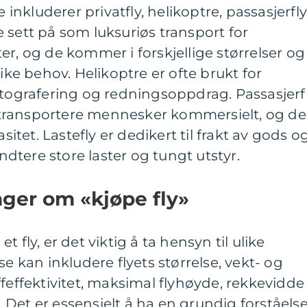
nkluderer privatfly, helikoptre, passasjerfl
fte sett på som luksuriøs transport for
er, og de kommer i forskjellige størrelser og
like behov. Helikoptre er ofte brukt for
otografering og redningsoppdrag. Passasjerf
 å transportere mennesker kommersielt, og de
asitet. Lastefly er dedikert til frakt av gods o
åndtere store laster og tungt utstyr.
nger om «kjøpe fly»
 fly, er det viktig å ta hensyn til ulike
se kan inkludere flyets størrelse, vekt- og
ffeffektivitet, maksimal flyhøyde, rekkevidde
Det er essensielt å ha en grundig forståels