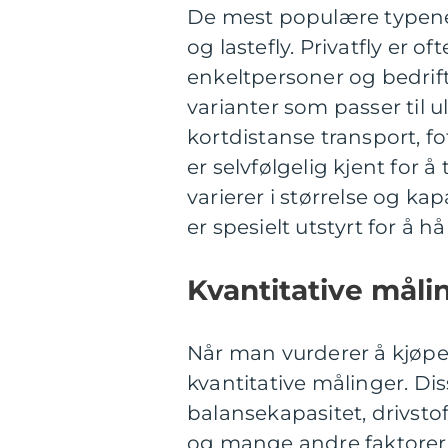
De mest populære typene i
og lastefly. Privatfly er o
enkeltpersoner og bedrift
varianter som passer til u
kortdistanse transport, f
er selvfølgelig kjent for
varierer i størrelse og kap
er spesielt utstyrt for å h
Kvantitative måli
Når man vurderer å kjøpe et
kvantitative målinger. Dis
balansekapasitet, drivsto
og mange andre faktorer. 