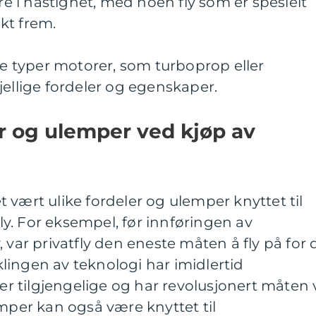
ere i hastighet, med noen fly som er spesielt
kt frem.
ike typer motorer, som turboprop eller
jellige fordeler og egenskaper.
er og ulemper ved kjøp av
 vært ulike fordeler og ulemper knyttet til
 fly. For eksempel, før innføringen av
 var privatfly den eneste måten å fly på for 
lingen av teknologi har imidlertid
mer tilgjengelige og har revolusjonert måten 
emper kan også være knyttet til