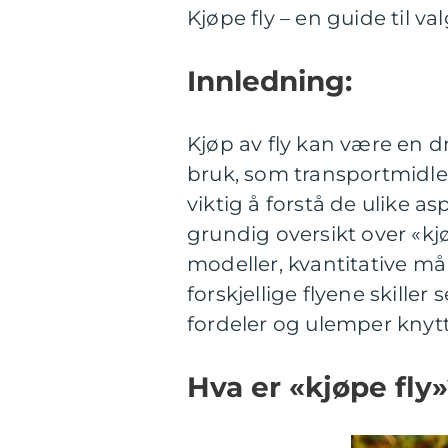
Kjøpe fly – en guide til va
Innledning:
Kjøp av fly kan være en d
bruk, som transportmidler e
viktig å forstå de ulike a
grundig oversikt over «kjø
modeller, kvantitative m
forskjellige flyene skiller 
fordeler og ulemper knyttet
Hva er «kjøpe fly