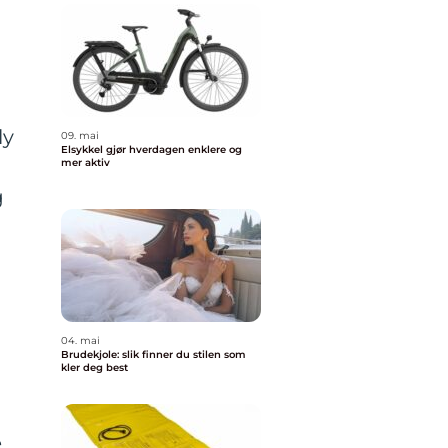
y
ly
09. mai
Elsykkel gjør hverdagen enklere og
mer aktiv
g
04. mai
Brudekjole: slik finner du stilen som
kler deg best
e