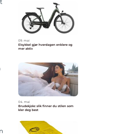
t
09. mai
Elsykkel gjør hverdagen enklere og
mer aktiv
n
04. mai
Brudekjole: slik finner du stilen som
kler deg best
an