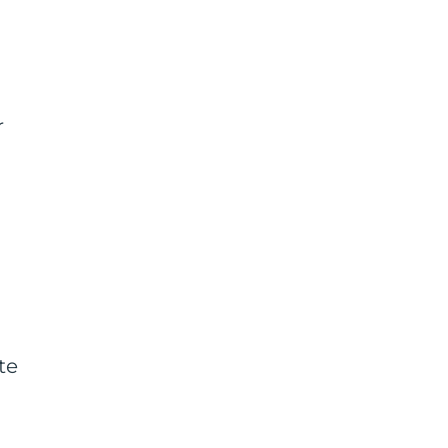
.
r
te