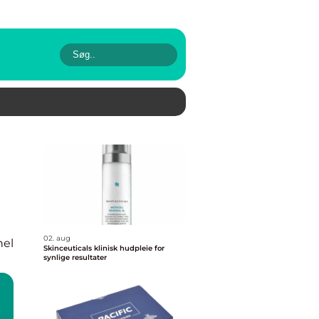
02. aug
nel
Skinceuticals klinisk hudpleie for
synlige resultater