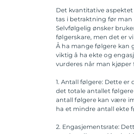
Det kvantitative aspekte
tas i betraktning før ma
Selvfølgelig ønsker bruke
følgerskare, men det er vik
Å ha mange følgere kan gi
viktig å ha ekte og engas
vurderes når man kjøper 
1. Antall følgere: Dette e
det totale antallet følge
antall følgere kan være 
ha et mindre antall ekte 
2. Engasjementsrate: Dett