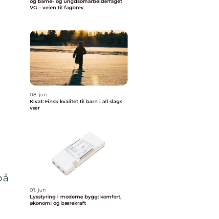
og barne- og ungdsomarbeiderfaget
VG – veien til fagbrev
08. jun
Kivat: Finsk kvalitet til barn i all slags
vær
på
01. jun
Lysstyring i moderne bygg: komfort,
økonomi og bærekraft