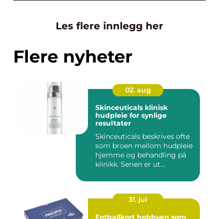
Les flere innlegg her
Flere nyheter
02. aug
Skinceuticals klinisk
hudpleie for synlige
resultater
Skinceuticals beskrives ofte
som broen mellom hudpleie
hjemme og behandling på
klinikk. Serien er ut...
31. jul
Fotballkort hobbyen som