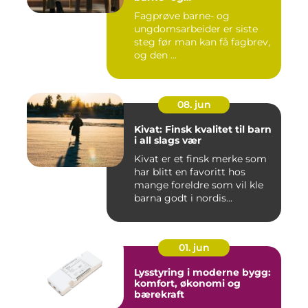
ungdsomarbeiderfaget VG
Fagprøve barne- og
– veien til fagbrev
ungdomsarbeider er siste
steg før man kan få fagbrev,
og den ...
08. jun
Kivat: Finsk kvalitet til barn
i all slags vær
Kivat er et finsk merke som
har blitt en favoritt hos
mange foreldre som vil kle
barna godt i nordis...
01. jun
Lysstyring i moderne bygg:
komfort, økonomi og
bærekraft