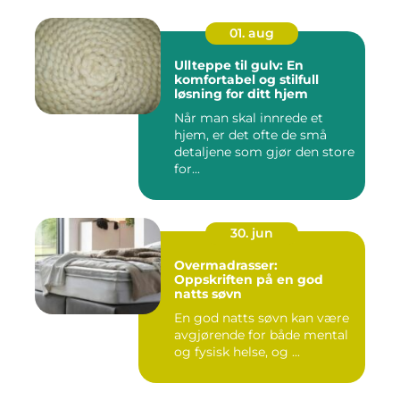
01. aug
Ullteppe til gulv: En
komfortabel og stilfull
løsning for ditt hjem
Når man skal innrede et
hjem, er det ofte de små
detaljene som gjør den store
for...
30. jun
Overmadrasser:
Oppskriften på en god
natts søvn
En god natts søvn kan være
avgjørende for både mental
og fysisk helse, og ...