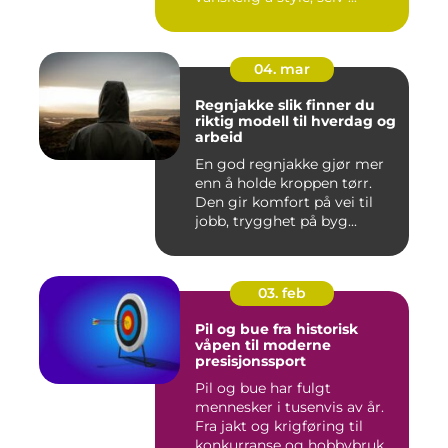
04. mar
Regnjakke slik finner du
riktig modell til hverdag og
arbeid
En god regnjakke gjør mer
enn å holde kroppen tørr.
Den gir komfort på vei til
jobb, trygghet på byg...
03. feb
Pil og bue fra historisk
våpen til moderne
presisjonssport
Pil og bue har fulgt
mennesker i tusenvis av år.
Fra jakt og krigføring til
konkurranse og hobbybruk...