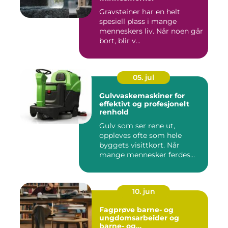
Gravsteiner har en helt
spesiell plass i mange
menneskers liv. Når noen går
bort, blir v...
05. jul
Gulvvaskemaskiner for
effektivt og profesjonelt
renhold
Gulv som ser rene ut,
oppleves ofte som hele
byggets visittkort. Når
mange mennesker ferdes
gjennom ...
10. jun
Fagprøve barne- og
ungdomsarbeider og
barne- og