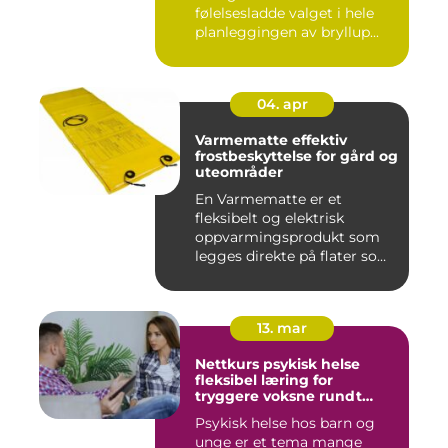
følelsesladde valget i hele
planleggingen av bryllup...
04. apr
Varmematte effektiv
frostbeskyttelse for gård og
uteområder
En Varmematte er et
fleksibelt og elektrisk
oppvarmingsprodukt som
legges direkte på flater som
tren...
13. mar
Nettkurs psykisk helse
fleksibel læring for
tryggere voksne rundt
barn og unge
Psykisk helse hos barn og
unge er et tema mange