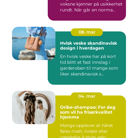
voksne kjenner på usikkerhet
rundt. Når går en norma...
08. mar
Hvisk veske skandinavisk
design i hverdagen
En hvisk veske har på kort
tid blitt et fast innslag i
garderoben til mange som
liker skandinavisk s...
04. mar
Oribe-shampoo: For deg
som vil ha frisørkvalitet
hjemme
Mange opplever at håret
føles matt, livløst eller
vanskelig å style, selv ...