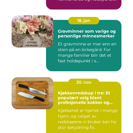
18. jan
Gravminner som varige og
personlige minnesmerker
Et gravminne er mer enn en
stein på en kirkegård. For
mange familier blir det et
fast holdepunkt i s...
30. nov
Kjøkkenredskap i tre: Et
populært valg blant
profesjonelle kokker og
hobbykokker
Kjøkkenet er hjertet i mange
hjem, og valget av
redskapene vi bruker kan ha
stor betydning fo...