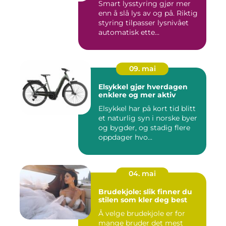
Smart lysstyring gjør mer
enn å slå lys av og på. Riktig
styring tilpasser lysnivået
automatisk ette...
09. mai
Elsykkel gjør hverdagen
enklere og mer aktiv
Elsykkel har på kort tid blitt
et naturlig syn i norske byer
og bygder, og stadig flere
oppdager hvo...
04. mai
Brudekjole: slik finner du
stilen som kler deg best
Å velge brudekjole er for
mange bruder det mest