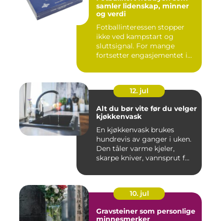
samler lidenskap, minner
og verdi
Fotballinteressen stopper
ikke ved kampstart og
sluttsignal. For mange
fortsetter engasjementet i
sa...
12. jul
Alt du bør vite før du velger
kjøkkenvask
En kjøkkenvask brukes
hundrevis av ganger i uken.
Den tåler varme kjeler,
skarpe kniver, vannsprut f...
10. jul
Gravsteiner som personlige
minnesmerker