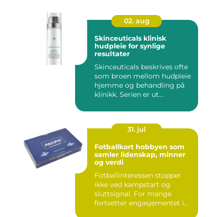
02. aug
Skinceuticals klinisk
hudpleie for synlige
resultater
Skinceuticals beskrives ofte
som broen mellom hudpleie
hjemme og behandling på
klinikk. Serien er ut...
31. jul
Fotballkort hobbyen som
samler lidenskap, minner
og verdi
Fotballinteressen stopper
ikke ved kampstart og
sluttsignal. For mange
fortsetter engasjementet i
sa...