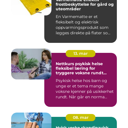
frostbeskyttelse for gård og
uteområder
En Varmematte er et
fleksibelt og elektrisk
oppvarmingsprodukt som
legges direkte på flater som
tren...
13. mar
Nettkurs psykisk helse
fleksibel læring for
tryggere voksne rundt
barn og unge
Psykisk helse hos barn og
unge er et tema mange
voksne kjenner på usikkerhet
rundt. Når går en norma...
08. mar
Hvisk veske skandinavisk