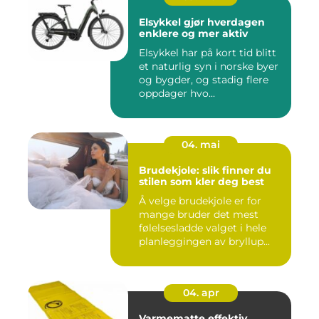
Elsykkel gjør hverdagen
enklere og mer aktiv
Elsykkel har på kort tid blitt
et naturlig syn i norske byer
og bygder, og stadig flere
oppdager hvo...
04. mai
Brudekjole: slik finner du
stilen som kler deg best
Å velge brudekjole er for
mange bruder det mest
følelsesladde valget i hele
planleggingen av bryllup...
04. apr
Varmematte effektiv