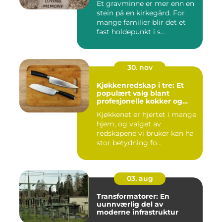
Et gravminne er mer enn en
stein på en kirkegård. For
mange familier blir det et
fast holdepunkt i s...
30. nov
Kjøkkenredskap i tre: Et
populært valg blant
profesjonelle kokker og
hobbykokker
Kjøkkenet er hjertet i mange
hjem, og valget av
redskapene vi bruker kan ha
stor betydning fo...
03. aug
Transformatorer: En
uunnværlig del av
moderne infrastruktur