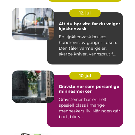
12. jul
Alt du bør vite før du velger
kjøkkenvask
En kjøkkenvask brukes
hundrevis av ganger i uken.
Den tåler varme kjeler,
skarpe kniver, vannsprut f...
10. jul
Gravsteiner som personlige
minnesmerker
Gravsteiner har en helt
spesiell plass i mange
menneskers liv. Når noen går
bort, blir v...