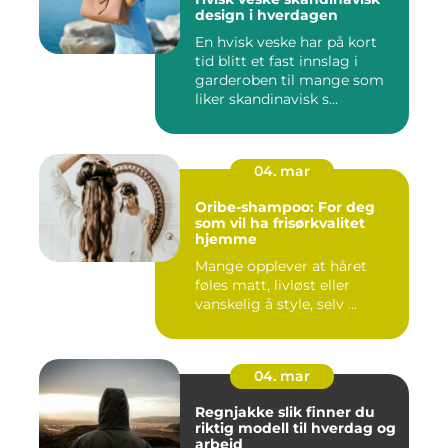
design i hverdagen
En hvisk veske har på kort
tid blitt et fast innslag i
garderoben til mange som
liker skandinavisk s...
04. mar
Oribe-shampoo: For deg
som vil ha frisørkvalitet
hjemme
Mange opplever at håret
føles matt, livløst eller
vanskelig å style, selv ...
04. mar
Regnjakke slik finner du
riktig modell til hverdag og
arbeid