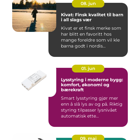
08. jun
Kivat: Finsk kvalitet til barn
i all slags vær
Kivat er et finsk merke som
har blitt en favoritt hos
mange foreldre som vil kle
barna godt i nordis...
01. jun
Lysstyring i moderne bygg:
komfort, økonomi og
bærekraft
Smart lysstyring gjør mer
enn å slå lys av og på. Riktig
styring tilpasser lysnivået
automatisk ette...
09. mai