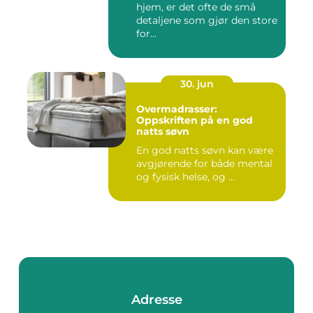
hjem, er det ofte de små
detaljene som gjør den store
for...
30. jun
Overmadrasser:
Oppskriften på en god
natts søvn
En god natts søvn kan være
avgjørende for både mental
og fysisk helse, og ...
Adresse