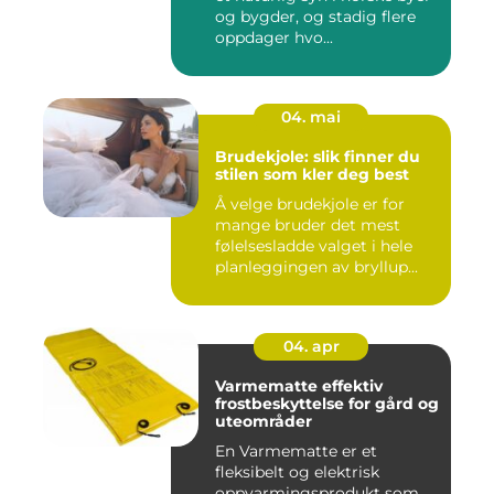
og bygder, og stadig flere
oppdager hvo...
04. mai
Brudekjole: slik finner du
stilen som kler deg best
Å velge brudekjole er for
mange bruder det mest
følelsesladde valget i hele
planleggingen av bryllup...
04. apr
Varmematte effektiv
frostbeskyttelse for gård og
uteområder
En Varmematte er et
fleksibelt og elektrisk
oppvarmingsprodukt som