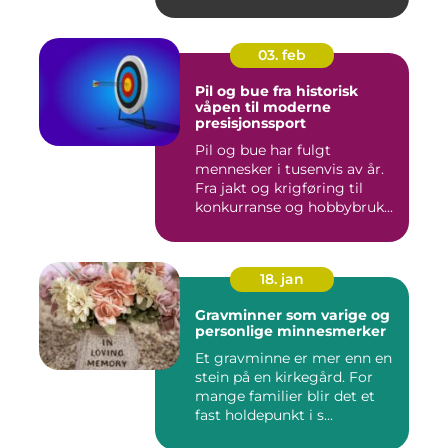
03. feb
Pil og bue fra historisk
våpen til moderne
presisjonssport
Pil og bue har fulgt
mennesker i tusenvis av år.
Fra jakt og krigføring til
konkurranse og hobbybruk...
18. jan
Gravminner som varige og
personlige minnesmerker
Et gravminne er mer enn en
stein på en kirkegård. For
mange familier blir det et
fast holdepunkt i s...