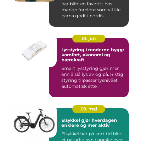
har blitt en favoritt hos
mange foreldre som vil kle
barna godt i nordis...
01. jun
Lysstyring i moderne bygg:
komfort, økonomi og
bærekraft
Smart lysstyring gjør mer
enn å slå lys av og på. Riktig
styring tilpasser lysnivået
automatisk ette...
09. mai
Elsykkel gjør hverdagen
enklere og mer aktiv
Elsykkel har på kort tid blitt
et naturlig syn i norske byer