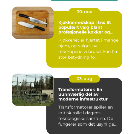
30. nov
Kjøkkenredskap i tre: Et
populært valg blant
profesjonelle kokker og
hobbykokker
Kjøkkenet er hjertet i mange
hjem, og valget av
redskapene vi bruker kan ha
stor betydning fo...
03. aug
Transformatorer: En
uunnværlig del av
moderne infrastruktur
Transformatorer spiller en
kritisk rolle i dagens
teknologiske samfunn. De
fungerer som det usynlige...