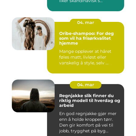
liker skandinavisk s...
04. mar
Oribe-shampoo: For deg
som vil ha frisørkvalitet
hjemme
Mange opplever at håret
føles matt, livløst eller
vanskelig å style, selv ...
04. mar
Regnjakke slik finner du
riktig modell til hverdag og
arbeid
En god regnjakke gjør mer
enn å holde kroppen tørr.
Den gir komfort på vei til
jobb, trygghet på byg...