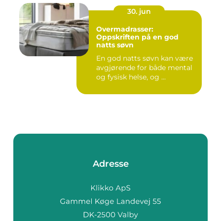
30. jun
Overmadrasser:
Oppskriften på en god
natts søvn
En god natts søvn kan være
avgjørende for både mental
og fysisk helse, og ...
Adresse