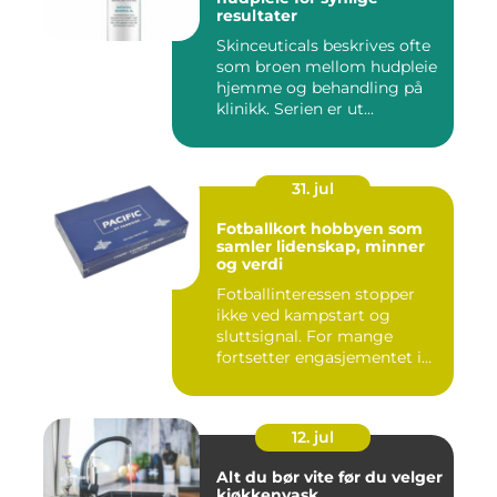
resultater
Skinceuticals beskrives ofte
som broen mellom hudpleie
hjemme og behandling på
klinikk. Serien er ut...
31. jul
Fotballkort hobbyen som
samler lidenskap, minner
og verdi
Fotballinteressen stopper
ikke ved kampstart og
sluttsignal. For mange
fortsetter engasjementet i
sa...
12. jul
Alt du bør vite før du velger
kjøkkenvask