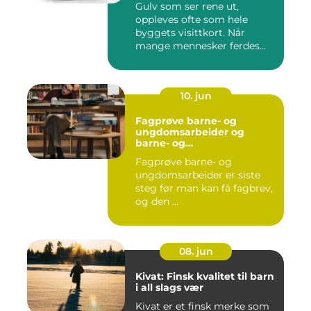
Gulv som ser rene ut,
oppleves ofte som hele
byggets visittkort. Når
mange mennesker ferdes
gjennom ...
10. jun
Fagprøve barne- og
ungdomsarbeider og
barne- og
ungdsomarbeiderfaget VG
Fagprøve barne- og
– veien til fagbrev
ungdomsarbeider er siste
steg før man kan få fagbrev,
og den ...
08. jun
Kivat: Finsk kvalitet til barn
i all slags vær
Kivat er et finsk merke som