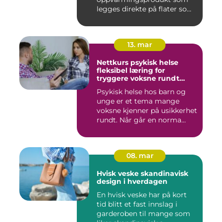
legges direkte på flater som
tren...
13. mar
Nettkurs psykisk helse
fleksibel læring for
tryggere voksne rundt
barn og unge
Psykisk helse hos barn og
unge er et tema mange
voksne kjenner på usikkerhet
rundt. Når går en norma...
08. mar
Hvisk veske skandinavisk
design i hverdagen
En hvisk veske har på kort
tid blitt et fast innslag i
garderoben til mange som