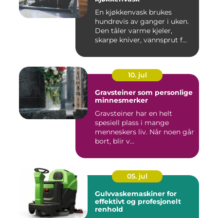
En kjøkkenvask brukes
hundrevis av ganger i uken.
Den tåler varme kjeler,
skarpe kniver, vannsprut f...
10. jul
Gravsteiner som personlige
minnesmerker
Gravsteiner har en helt
spesiell plass i mange
menneskers liv. Når noen går
bort, blir v...
05. jul
Gulvvaskemaskiner for
effektivt og profesjonelt
renhold