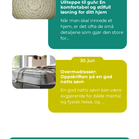
Ullteppe til gulv: En
komfortabel og stilfull
løsning for ditt hjem
Når man skal innrede et
hjem, er det ofte de små
detaljene som gjør den store
for...
30. jun
Overmadrasser:
Oppskriften på en god
natts søvn
En god natts søvn kan være
avgjørende for både mental
og fysisk helse, og ...