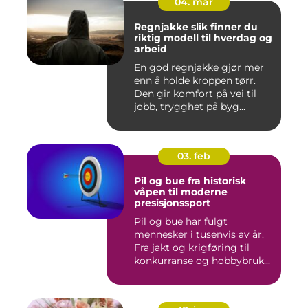
04. mar
Regnjakke slik finner du
riktig modell til hverdag og
arbeid
En god regnjakke gjør mer
enn å holde kroppen tørr.
Den gir komfort på vei til
jobb, trygghet på byg...
03. feb
Pil og bue fra historisk
våpen til moderne
presisjonssport
Pil og bue har fulgt
mennesker i tusenvis av år.
Fra jakt og krigføring til
konkurranse og hobbybruk...