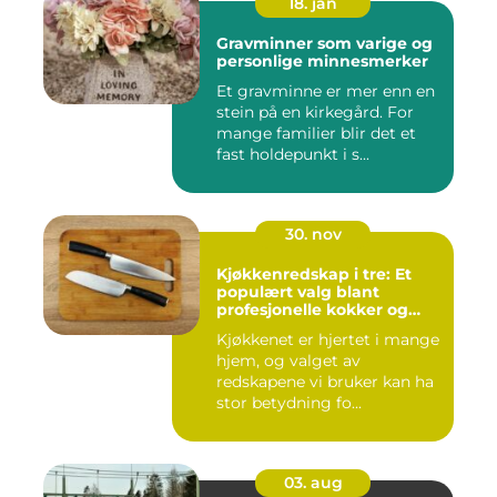
18. jan
Gravminner som varige og
personlige minnesmerker
Et gravminne er mer enn en
stein på en kirkegård. For
mange familier blir det et
fast holdepunkt i s...
30. nov
Kjøkkenredskap i tre: Et
populært valg blant
profesjonelle kokker og
hobbykokker
Kjøkkenet er hjertet i mange
hjem, og valget av
redskapene vi bruker kan ha
stor betydning fo...
03. aug