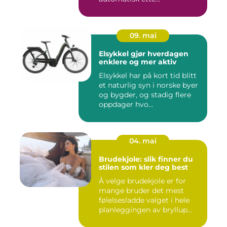
09. mai
Elsykkel gjør hverdagen
enklere og mer aktiv
Elsykkel har på kort tid blitt
et naturlig syn i norske byer
og bygder, og stadig flere
oppdager hvo...
04. mai
Brudekjole: slik finner du
stilen som kler deg best
Å velge brudekjole er for
mange bruder det mest
følelsesladde valget i hele
planleggingen av bryllup...