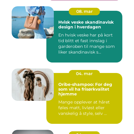
08. mar
Hvisk veske skandinavisk
design i hverdagen
En hvisk veske har på kort
tid blitt et fast innslag i
garderoben til mange som
liker skandinavisk s...
04. mar
Oribe-shampoo: For deg
som vil ha frisørkvalitet
hjemme
Mange opplever at håret
føles matt, livløst eller
vanskelig å style, selv ...