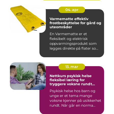
04. apr
Varmematte effektiv
frostbeskyttelse for gård og
uteområder
En Varmematte er et
fleksibelt og elektrisk
oppvarmingsprodukt som
legges direkte på flater som
tren...
13. mar
Nettkurs psykisk helse
fleksibel læring for
tryggere voksne rundt
barn og unge
Psykisk helse hos barn og
unge er et tema mange
voksne kjenner på usikkerhet
rundt. Når går en norma...