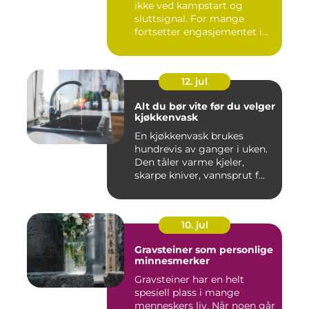
ikke ved kampstart og
sluttsignal. For mange
fortsetter engasjementet i
sa...
12. jul
Alt du bør vite før du velger
kjøkkenvask
En kjøkkenvask brukes
hundrevis av ganger i uken.
Den tåler varme kjeler,
skarpe kniver, vannsprut f...
10. jul
Gravsteiner som personlige
minnesmerker
Gravsteiner har en helt
spesiell plass i mange
menneskers liv. Når noen går