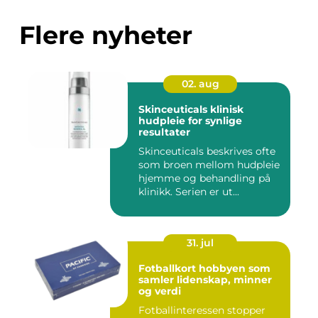
Flere nyheter
02. aug
Skinceuticals klinisk
hudpleie for synlige
resultater
Skinceuticals beskrives ofte
som broen mellom hudpleie
hjemme og behandling på
klinikk. Serien er ut...
31. jul
Fotballkort hobbyen som
samler lidenskap, minner
og verdi
Fotballinteressen stopper