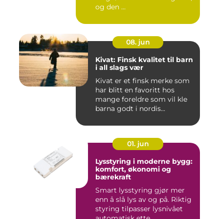
og den ...
08. jun
Kivat: Finsk kvalitet til barn
i all slags vær
Kivat er et finsk merke som
har blitt en favoritt hos
mange foreldre som vil kle
barna godt i nordis...
01. jun
Lysstyring i moderne bygg:
komfort, økonomi og
bærekraft
Smart lysstyring gjør mer
enn å slå lys av og på. Riktig
styring tilpasser lysnivået
automatisk ette...