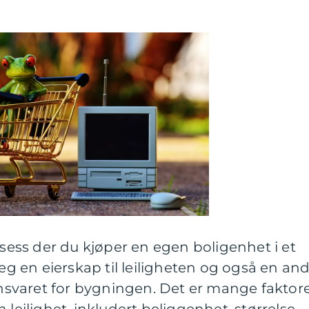
osess der du kjøper en egen boligenhet i et
deg en eierskap til leiligheten og også en and
sansvaret for bygningen. Det er mange faktor
 leilighet, inkludert beliggenhet, størrelse,