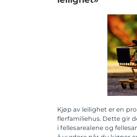
Kjøp av leilighet er en pr
flerfamiliehus. Dette gir 
i fellesarealene og felle
å vurdere når du kjøper en