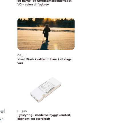
og barne- og ungdsomarbeiderfaget
VG – veien til fagbrev
08. jun
Kivat: Finsk kvalitet til barn i all slags
vær
el
01. jun
Lysstyring i moderne bygg: komfort,
er
økonomi og bærekraft