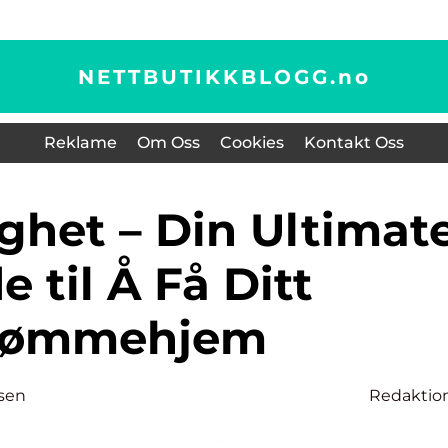
NETTBUTIKKBLOGG.
no
Reklame
Om Oss
Cookies
Kontakt Oss
e til Å Få Ditt
rømmehjem
sen
Redaktio