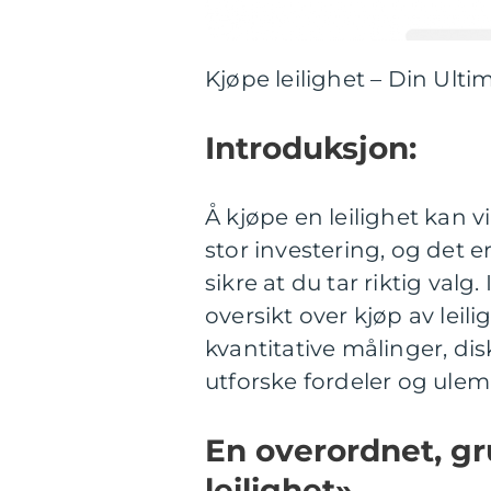
Kjøpe leilighet – Din Ult
Introduksjon:
Å kjøpe en leilighet kan
stor investering, og det e
sikre at du tar riktig valg
oversikt over kjøp av leili
kvantitative målinger, disk
utforske fordeler og ulemp
En overordnet, gr
leilighet»