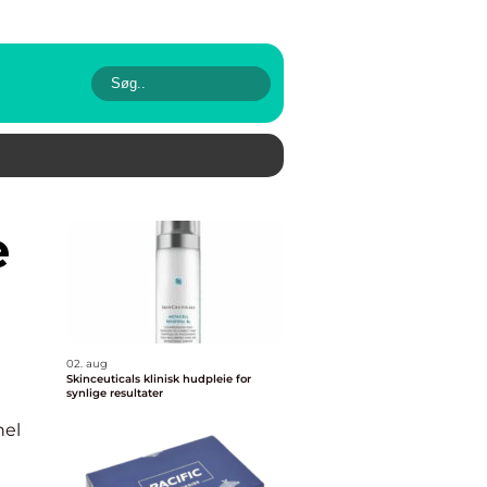
02. aug
Skinceuticals klinisk hudpleie for
synlige resultater
nel