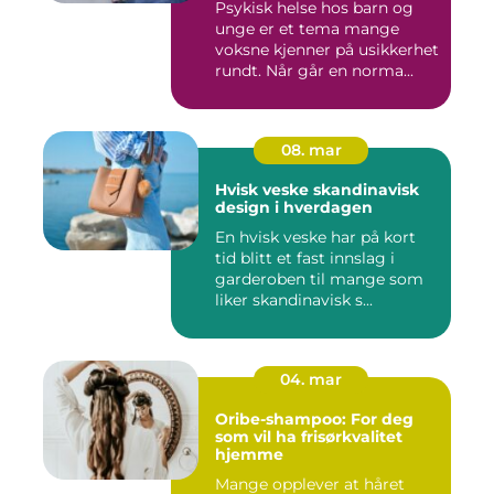
Psykisk helse hos barn og
unge er et tema mange
voksne kjenner på usikkerhet
rundt. Når går en norma...
08. mar
Hvisk veske skandinavisk
design i hverdagen
En hvisk veske har på kort
tid blitt et fast innslag i
garderoben til mange som
liker skandinavisk s...
04. mar
Oribe-shampoo: For deg
som vil ha frisørkvalitet
hjemme
Mange opplever at håret