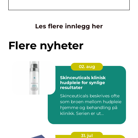
Les flere innlegg her
Flere nyheter
02. aug
Skinceuticals klinisk
hudpleie for synlige
resultater
Skinceuticals beskrives ofte
som broen mellom hudpleie
hjemme og behandling på
klinikk. Serien er ut...
31. jul