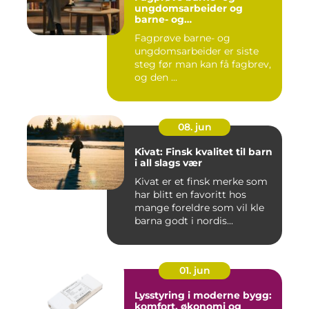
ungdomsarbeider og
barne- og
ungdsomarbeiderfaget VG
Fagprøve barne- og
– veien til fagbrev
ungdomsarbeider er siste
steg før man kan få fagbrev,
og den ...
08. jun
Kivat: Finsk kvalitet til barn
i all slags vær
Kivat er et finsk merke som
har blitt en favoritt hos
mange foreldre som vil kle
barna godt i nordis...
01. jun
Lysstyring i moderne bygg:
komfort, økonomi og