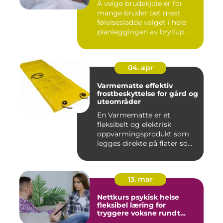
Å velge brudekjole er for
mange bruder det mest
følelsesladde valget i hele
planleggingen av bryllup...
04. apr
Varmematte effektiv
frostbeskyttelse for gård og
uteområder
En Varmematte er et
fleksibelt og elektrisk
oppvarmingsprodukt som
legges direkte på flater som
tren...
13. mar
Nettkurs psykisk helse
fleksibel læring for
tryggere voksne rundt
barn og unge