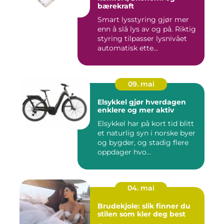
bærekraft
Smart lysstyring gjør mer
enn å slå lys av og på. Riktig
styring tilpasser lysnivået
automatisk ette...
09. mai
Elsykkel gjør hverdagen
enklere og mer aktiv
Elsykkel har på kort tid blitt
et naturlig syn i norske byer
og bygder, og stadig flere
oppdager hvo...
04. mai
Brudekjole: slik finner du
stilen som kler deg best