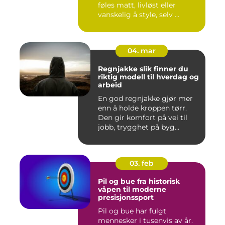
føles matt, livløst eller
vanskelig å style, selv ...
04. mar
Regnjakke slik finner du
riktig modell til hverdag og
arbeid
En god regnjakke gjør mer
enn å holde kroppen tørr.
Den gir komfort på vei til
jobb, trygghet på byg...
03. feb
Pil og bue fra historisk
våpen til moderne
presisjonssport
Pil og bue har fulgt
mennesker i tusenvis av år.