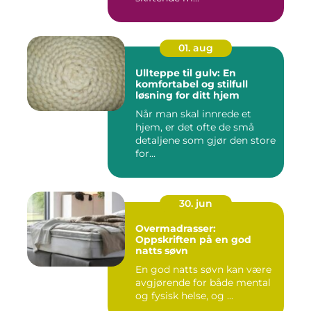
01. aug
Ullteppe til gulv: En
komfortabel og stilfull
løsning for ditt hjem
Når man skal innrede et
hjem, er det ofte de små
detaljene som gjør den store
for...
30. jun
Overmadrasser:
Oppskriften på en god
natts søvn
En god natts søvn kan være
avgjørende for både mental
og fysisk helse, og ...