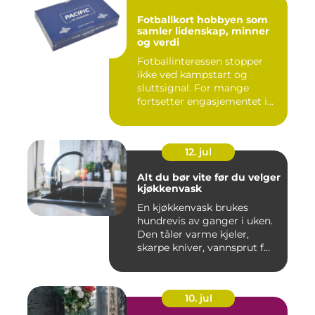
Fotballkort hobbyen som
samler lidenskap, minner
og verdi
Fotballinteressen stopper
ikke ved kampstart og
sluttsignal. For mange
fortsetter engasjementet i
sa...
12. jul
Alt du bør vite før du velger
kjøkkenvask
En kjøkkenvask brukes
hundrevis av ganger i uken.
Den tåler varme kjeler,
skarpe kniver, vannsprut f...
10. jul