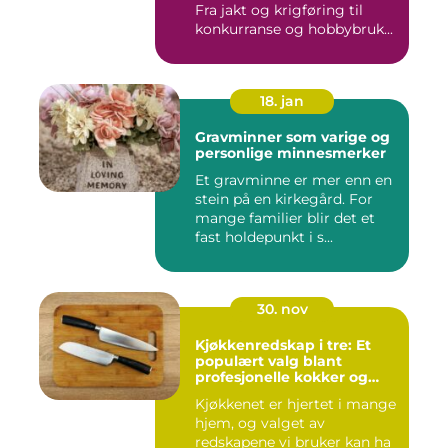
Fra jakt og krigføring til
konkurranse og hobbybruk...
18. jan
Gravminner som varige og
personlige minnesmerker
Et gravminne er mer enn en
stein på en kirkegård. For
mange familier blir det et
fast holdepunkt i s...
30. nov
Kjøkkenredskap i tre: Et
populært valg blant
profesjonelle kokker og
hobbykokker
Kjøkkenet er hjertet i mange
hjem, og valget av
redskapene vi bruker kan ha