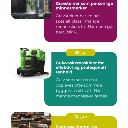
Gravsteiner som personlige
minnesmerker
Gravsteiner har en helt
spesiell plass i mange
menneskers liv. Når noen går
bort, blir v...
05. jul
Gulvvaskemaskiner for
effektivt og profesjonelt
renhold
Gulv som ser rene ut,
oppleves ofte som hele
byggets visittkort. Når
mange mennesker ferdes
gjennom ...
10. jun
Fagprøve barne- og