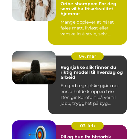
Oribe-shampoo: For deg
som vil ha frisørkvalitet
hjemme
Mange opplever at håret
føles matt, livløst eller
vanskelig å style, selv ...
04. mar
Regnjakke slik finner du
riktig modell til hverdag og
arbeid
En god regnjakke gjør mer
enn å holde kroppen tørr.
Den gir komfort på vei til
jobb, trygghet på byg...
03. feb
Pil og bue fra historisk