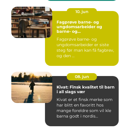
10. jun
Fagprøve barne- og
ungdomsarbeider og
barne- og
ungdsomarbeiderfaget VG
Fagprøve barne- og
– veien til fagbrev
ungdomsarbeider er siste
steg før man kan få fagbrev,
og den ...
08. jun
Kivat: Finsk kvalitet til barn
i all slags vær
Kivat er et finsk merke som
har blitt en favoritt hos
mange foreldre som vil kle
barna godt i nordis...