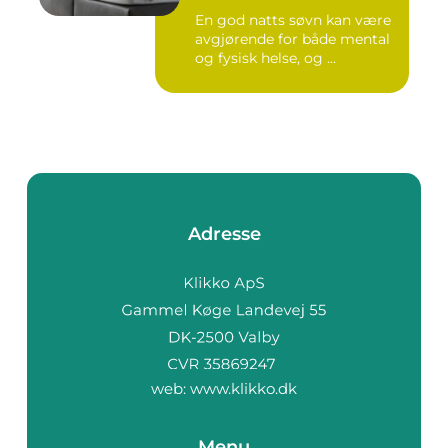
En god natts søvn kan være
avgjørende for både mental
og fysisk helse, og ...
Adresse
web:
www.klikko.dk
Menu