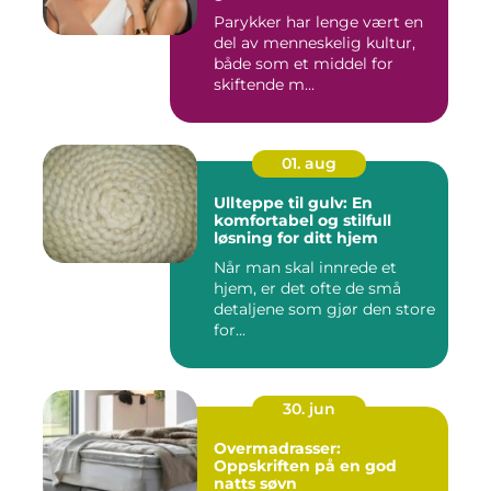
Parykker har lenge vært en
del av menneskelig kultur,
både som et middel for
skiftende m...
01. aug
Ullteppe til gulv: En
komfortabel og stilfull
løsning for ditt hjem
Når man skal innrede et
hjem, er det ofte de små
detaljene som gjør den store
for...
30. jun
Overmadrasser:
Oppskriften på en god
natts søvn