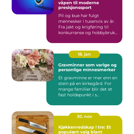
våpen til moderne
presisjonssport
Pil og bue har fulgt
mennesker i tusenvis av år.
Fra jakt og krigføring til
konkurranse og hobbybruk...
18. jan
Gravminner som varige og
personlige minnesmerker
Et gravminne er mer enn en
stein på en kirkegård. For
mange familier blir det et
fast holdepunkt i s...
30. nov
Kjøkkenredskap i tre: Et
populært valg blant