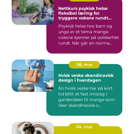
Nettkurs psykisk helse
fleksibel læring for
tryggere voksne rundt
barn og unge
Psykisk helse hos barn og
unge er et tema mange
voksne kjenner på usikkerhet
rundt. Når går en norma...
08. mar
Hvisk veske skandinavisk
design i hverdagen
En hvisk veske har på kort
tid blitt et fast innslag i
garderoben til mange som
liker skandinavisk s...
04. mar