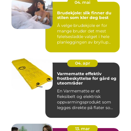
04. mai
Brudekjole: slik finner du
stilen som kler deg best
Å velge brudekjole er for
mange bruder det mest
følelsesladde valget i hele
planleggingen av bryllup...
04. apr
Varmematte effektiv
frostbeskyttelse for gård og
uteområder
En Varmematte er et
fleksibelt og elektrisk
oppvarmingsprodukt som
legges direkte på flater som
tren...
13. mar