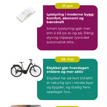
01. jun
Lysstyring i moderne bygg:
komfort, økonomi og
bærekraft
Smart lysstyring gjør mer
enn å slå lys av og på. Riktig
styring tilpasser lysnivået
automatisk ette...
09. mai
Elsykkel gjør hverdagen
enklere og mer aktiv
Elsykkel har på kort tid blitt
et naturlig syn i norske byer
og bygder, og stadig flere
oppdager hvo...