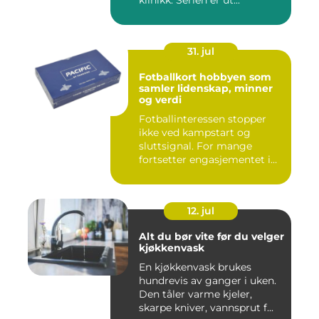
klinikk. Serien er ut...
31. jul
Fotballkort hobbyen som
samler lidenskap, minner
og verdi
Fotballinteressen stopper
ikke ved kampstart og
sluttsignal. For mange
fortsetter engasjementet i
sa...
12. jul
Alt du bør vite før du velger
kjøkkenvask
En kjøkkenvask brukes
hundrevis av ganger i uken.
Den tåler varme kjeler,
skarpe kniver, vannsprut f...