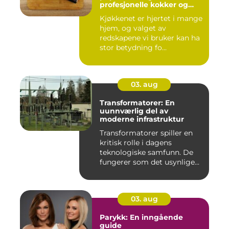
profesjonelle kokker og
hobbykokker
Kjøkkenet er hjertet i mange
hjem, og valget av
redskapene vi bruker kan ha
stor betydning fo...
03. aug
Transformatorer: En
uunnværlig del av
moderne infrastruktur
Transformatorer spiller en
kritisk rolle i dagens
teknologiske samfunn. De
fungerer som det usynlige...
03. aug
Parykk: En inngående
guide