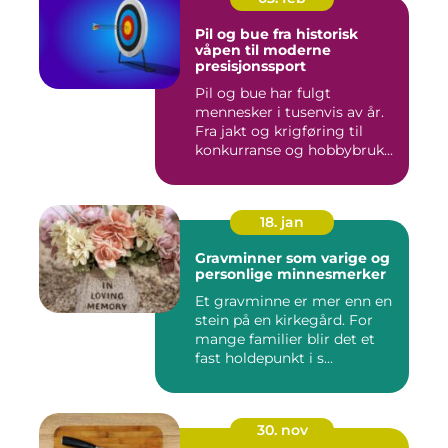
Pil og bue fra historisk
våpen til moderne
presisjonssport
Pil og bue har fulgt
mennesker i tusenvis av år.
Fra jakt og krigføring til
konkurranse og hobbybruk...
18. jan
Gravminner som varige og
personlige minnesmerker
Et gravminne er mer enn en
stein på en kirkegård. For
mange familier blir det et
fast holdepunkt i s...
30. nov