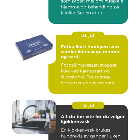
som broen mellom hudpleie
hjemme og behandling på
klinikk. Serien er ut...
31. jul
Fotballkort hobbyen som
samler lidenskap, minner
og verdi
Fotballinteressen stopper
ikke ved kampstart og
sluttsignal. For mange
fortsetter engasjementet i
sa...
12. jul
Alt du bør vite før du velger
kjøkkenvask
En kjøkkenvask brukes
hundrevis av ganger i uken.