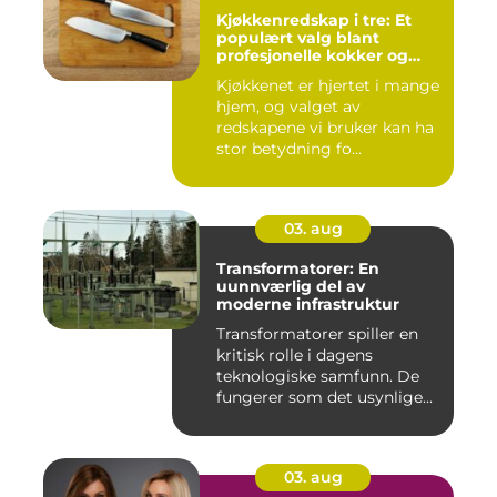
Kjøkkenredskap i tre: Et
populært valg blant
profesjonelle kokker og
hobbykokker
Kjøkkenet er hjertet i mange
hjem, og valget av
redskapene vi bruker kan ha
stor betydning fo...
03. aug
Transformatorer: En
uunnværlig del av
moderne infrastruktur
Transformatorer spiller en
kritisk rolle i dagens
teknologiske samfunn. De
fungerer som det usynlige...
03. aug