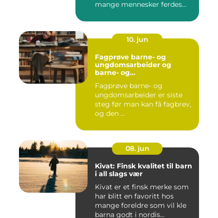
mange mennesker ferdes
gjennom ...
10. jun
Fagprøve barne- og
ungdomsarbeider og
barne- og
ungdsomarbeiderfaget VG
Fagprøve barne- og
– veien til fagbrev
ungdomsarbeider er siste
steg før man kan få fagbrev,
og den ...
08. jun
Kivat: Finsk kvalitet til barn
i all slags vær
Kivat er et finsk merke som
har blitt en favoritt hos
mange foreldre som vil kle
barna godt i nordis...