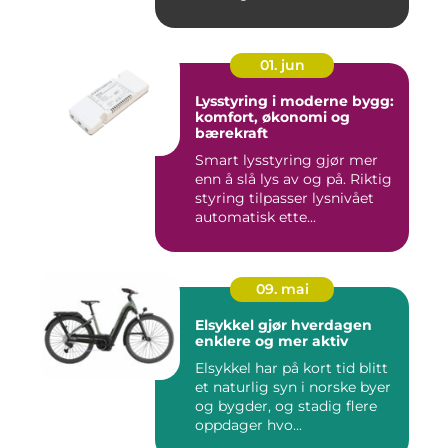
01. jun
Lysstyring i moderne bygg:
komfort, økonomi og
bærekraft
Smart lysstyring gjør mer
enn å slå lys av og på. Riktig
styring tilpasser lysnivået
automatisk ette...
09. mai
Elsykkel gjør hverdagen
enklere og mer aktiv
Elsykkel har på kort tid blitt
et naturlig syn i norske byer
og bygder, og stadig flere
oppdager hvo...