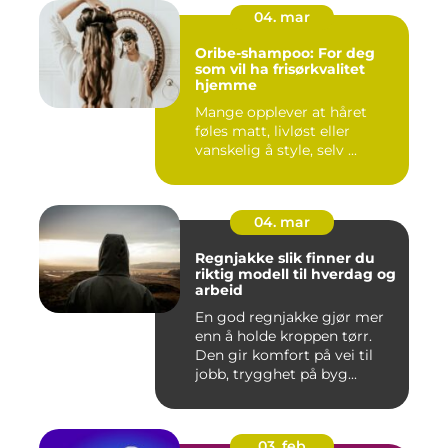
04. mar
Oribe-shampoo: For deg
som vil ha frisørkvalitet
hjemme
Mange opplever at håret
føles matt, livløst eller
vanskelig å style, selv ...
04. mar
Regnjakke slik finner du
riktig modell til hverdag og
arbeid
En god regnjakke gjør mer
enn å holde kroppen tørr.
Den gir komfort på vei til
jobb, trygghet på byg...
03. feb