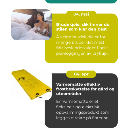
04. mai
Brudekjole: slik finner du
stilen som kler deg best
Å velge brudekjole er for
mange bruder det mest
følelsesladde valget i hele
planleggingen av bryllup...
04. apr
Varmematte effektiv
frostbeskyttelse for gård og
uteområder
En Varmematte er et
fleksibelt og elektrisk
oppvarmingsprodukt som
legges direkte på flater som
tren...