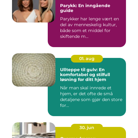
Parykk: En inngående
guide
Parykker har lenge vært en
del av menneskelig kultur,
både som et middel for
skiftende m...
01. aug
Ullteppe til gulv: En
komfortabel og stilfull
løsning for ditt hjem
Når man skal innrede et
hjem, er det ofte de små
detaljene som gjør den store
for...
30. jun