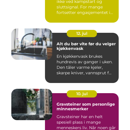
ikke ved kampstart og
sluttsignal. For mange
fortsetter engasjementet i
sa...
12. jul
Alt du bør vite før du velger
kjøkkenvask
En kjøkkenvask brukes
hundrevis av ganger i uken.
Den tåler varme kjeler,
skarpe kniver, vannsprut f...
10. jul
Gravsteiner som personlige
minnesmerker
Gravsteiner har en helt
spesiell plass i mange
menneskers liv. Når noen går