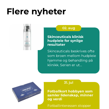
Flere nyheter
02. aug
Skinceuticals klinisk
hudpleie for synlige
resultater
Skinceuticals beskrives ofte
som broen mellom hudpleie
hjemme og behandling på
klinikk. Serien er ut...
31. jul
Fotballkort hobbyen som
samler lidenskap, minner
og verdi
Fotballinteressen stopper