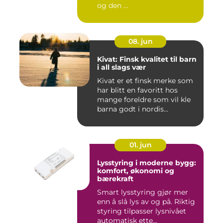
og den ...
08. jun
Kivat: Finsk kvalitet til barn
i all slags vær
Kivat er et finsk merke som
har blitt en favoritt hos
mange foreldre som vil kle
barna godt i nordis...
01. jun
Lysstyring i moderne bygg:
komfort, økonomi og
bærekraft
Smart lysstyring gjør mer
enn å slå lys av og på. Riktig
styring tilpasser lysnivået
automatisk ette...