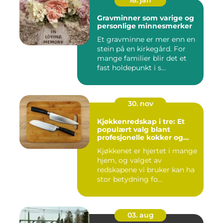
Gravminner som varige og
personlige minnesmerker
Et gravminne er mer enn en
stein på en kirkegård. For
mange familier blir det et
fast holdepunkt i s...
30. nov
Kjøkkenredskap i tre: Et
populært valg blant
profesjonelle kokker og
hobbykokker
Kjøkkenet er hjertet i mange
hjem, og valget av
redskapene vi bruker kan ha
stor betydning fo...
03. aug