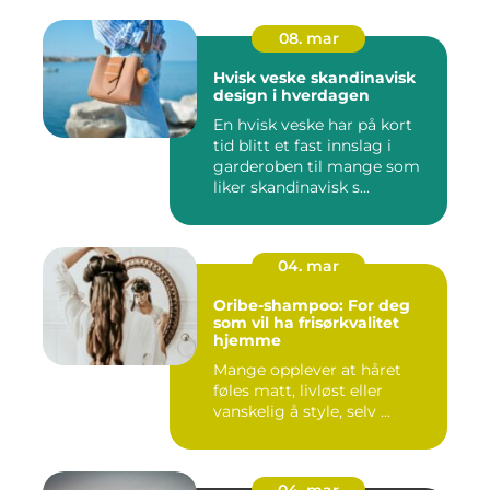
08. mar
Hvisk veske skandinavisk
design i hverdagen
En hvisk veske har på kort
tid blitt et fast innslag i
garderoben til mange som
liker skandinavisk s...
04. mar
Oribe-shampoo: For deg
som vil ha frisørkvalitet
hjemme
Mange opplever at håret
føles matt, livløst eller
vanskelig å style, selv ...
04. mar