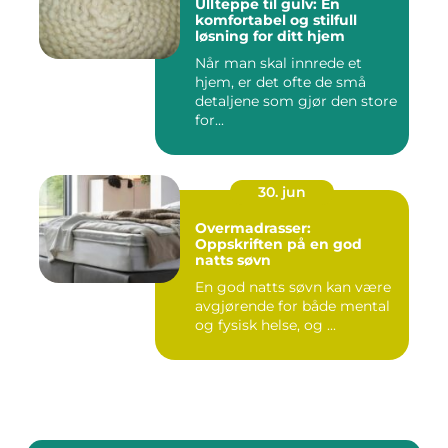
Ullteppe til gulv: En
komfortabel og stilfull
løsning for ditt hjem
Når man skal innrede et
hjem, er det ofte de små
detaljene som gjør den store
for...
30. jun
Overmadrasser:
Oppskriften på en god
natts søvn
En god natts søvn kan være
avgjørende for både mental
og fysisk helse, og ...