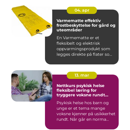
04. apr
Varmematte effektiv
frostbeskyttelse for gård og
uteområder
En Varmematte er et
fleksibelt og elektrisk
oppvarmingsprodukt som
legges direkte på flater som
tren...
13. mar
Nettkurs psykisk helse
fleksibel læring for
tryggere voksne rundt
barn og unge
Psykisk helse hos barn og
unge er et tema mange
voksne kjenner på usikkerhet
rundt. Når går en norma...