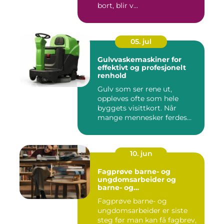
bort, blir v...
05. jul
Gulvvaskemaskiner for
effektivt og profesjonelt
renhold
Gulv som ser rene ut,
oppleves ofte som hele
byggets visittkort. Når
mange mennesker ferdes
gjennom ...
10. jun
Fagprøve barne- og
ungdomsarbeider og
barne- og
ungdsomarbeiderfaget VG
Fagprøve barne- og
– veien til fagbrev
ungdomsarbeider er siste
steg før man kan få fagbrev,