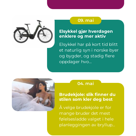
09. mai
Elsykkel gjør hverdagen
enklere og mer aktiv
Elsykkel har på kort tid blitt
et naturlig syn i norske byer
og bygder, og stadig flere
oppdager hvo...
04. mai
Brudekjole: slik finner du
stilen som kler deg best
Å velge brudekjole er for
mange bruder det mest
følelsesladde valget i hele
planleggingen av bryllup...