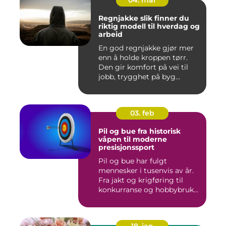
Regnjakke slik finner du
riktig modell til hverdag og
arbeid
En god regnjakke gjør mer
enn å holde kroppen tørr.
Den gir komfort på vei til
jobb, trygghet på byg...
03. feb
Pil og bue fra historisk
våpen til moderne
presisjonssport
Pil og bue har fulgt
mennesker i tusenvis av år.
Fra jakt og krigføring til
konkurranse og hobbybruk...
18. jan