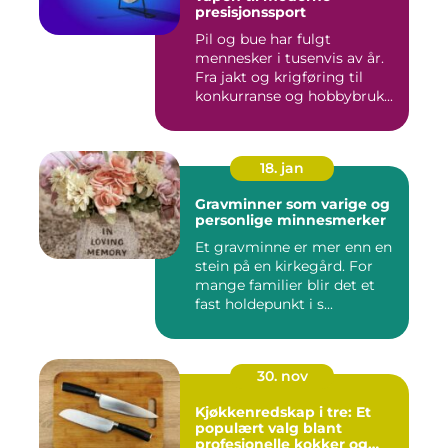
presisjonssport
Pil og bue har fulgt
mennesker i tusenvis av år.
Fra jakt og krigføring til
konkurranse og hobbybruk...
18. jan
Gravminner som varige og
personlige minnesmerker
Et gravminne er mer enn en
stein på en kirkegård. For
mange familier blir det et
fast holdepunkt i s...
30. nov
Kjøkkenredskap i tre: Et
populært valg blant
profesjonelle kokker og