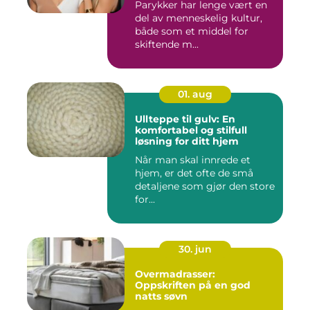
Parykker har lenge vært en
del av menneskelig kultur,
både som et middel for
skiftende m...
01. aug
Ullteppe til gulv: En
komfortabel og stilfull
løsning for ditt hjem
Når man skal innrede et
hjem, er det ofte de små
detaljene som gjør den store
for...
30. jun
Overmadrasser:
Oppskriften på en god
natts søvn