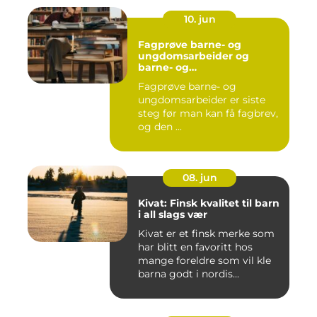
10. jun
Fagprøve barne- og
ungdomsarbeider og
barne- og
ungdsomarbeiderfaget VG
Fagprøve barne- og
– veien til fagbrev
ungdomsarbeider er siste
steg før man kan få fagbrev,
og den ...
08. jun
Kivat: Finsk kvalitet til barn
i all slags vær
Kivat er et finsk merke som
har blitt en favoritt hos
mange foreldre som vil kle
barna godt i nordis...