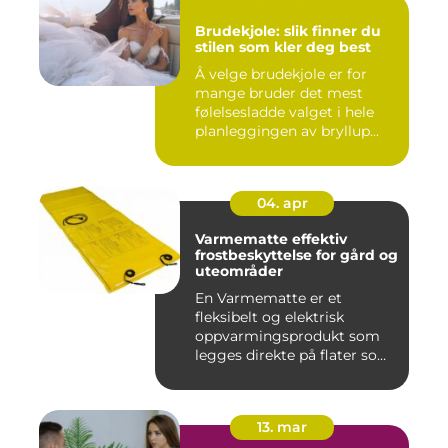
Brudekjole: slik finner du
stilen som kler deg best
Å velge brudekjole er for
mange bruder det mest
følelsesladde valget i hele
planleggingen av bryllup...
04. apr
Varmematte effektiv
frostbeskyttelse for gård og
uteområder
En Varmematte er et
fleksibelt og elektrisk
oppvarmingsprodukt som
legges direkte på flater som
tren...
13. mar