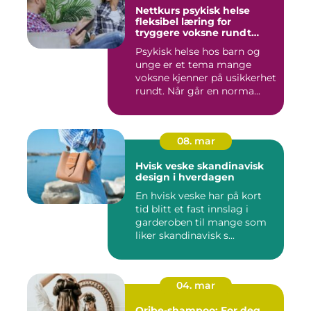
Nettkurs psykisk helse
fleksibel læring for
tryggere voksne rundt
barn og unge
Psykisk helse hos barn og
unge er et tema mange
voksne kjenner på usikkerhet
rundt. Når går en norma...
08. mar
Hvisk veske skandinavisk
design i hverdagen
En hvisk veske har på kort
tid blitt et fast innslag i
garderoben til mange som
liker skandinavisk s...
04. mar
Oribe-shampoo: For deg