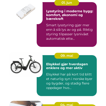
01. jun
Lysstyring i moderne bygg:
komfort, økonomi og
bærekraft
Smart lysstyring gjør mer
enn å slå lys av og på. Riktig
styring tilpasser lysnivået
automatisk ette...
09. mai
Elsykkel gjør hverdagen
enklere og mer aktiv
Elsykkel har på kort tid blitt
et naturlig syn i norske byer
og bygder, og stadig flere
oppdager hvo...
04. mai