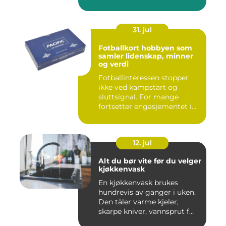
31. jul
Fotballkort hobbyen som
samler lidenskap, minner
og verdi
Fotballinteressen stopper
ikke ved kampstart og
sluttsignal. For mange
fortsetter engasjementet i
sa...
12. jul
Alt du bør vite før du velger
kjøkkenvask
En kjøkkenvask brukes
hundrevis av ganger i uken.
Den tåler varme kjeler,
skarpe kniver, vannsprut f...