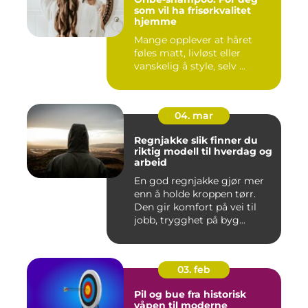
som vil ha frisørkvalitet
hjemme
Mange opplever at håret
føles matt, livløst eller
vanskelig å style, selv ...
04. mar
Regnjakke slik finner du
riktig modell til hverdag og
arbeid
En god regnjakke gjør mer
enn å holde kroppen tørr.
Den gir komfort på vei til
jobb, trygghet på byg...
03. feb
Pil og bue fra historisk
våpen til moderne