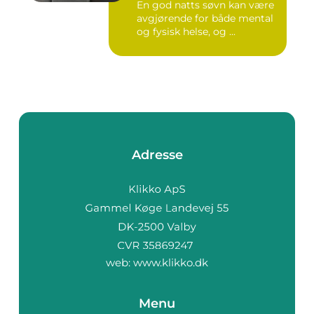
En god natts søvn kan være
avgjørende for både mental
og fysisk helse, og ...
Adresse
web:
www.klikko.dk
Menu