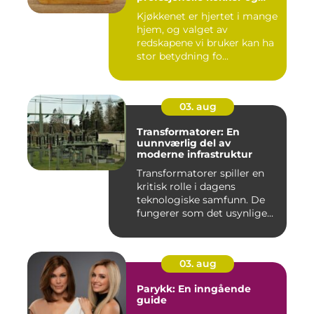
hobbykokker
Kjøkkenet er hjertet i mange
hjem, og valget av
redskapene vi bruker kan ha
stor betydning fo...
03. aug
Transformatorer: En
uunnværlig del av
moderne infrastruktur
Transformatorer spiller en
kritisk rolle i dagens
teknologiske samfunn. De
fungerer som det usynlige...
03. aug
Parykk: En inngående
guide