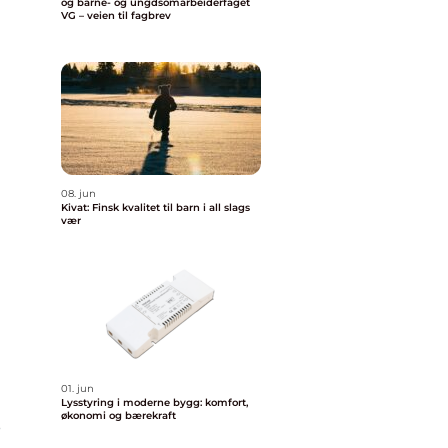
og barne- og ungdsomarbeiderfaget
VG – veien til fagbrev
08. jun
Kivat: Finsk kvalitet til barn i all slags
vær
01. jun
Lysstyring i moderne bygg: komfort,
økonomi og bærekraft
e