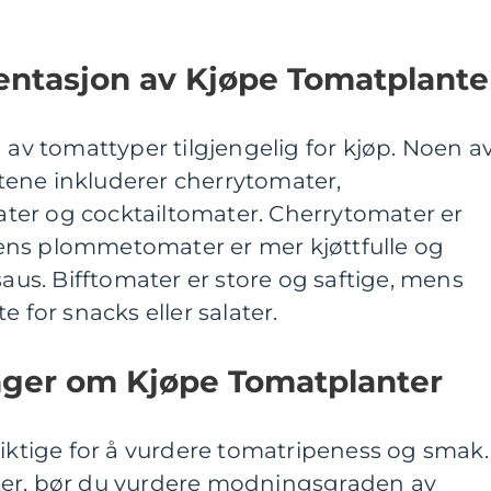
ntasjon av Kjøpe Tomatplante
 av tomattyper tilgjengelig for kjøp. Noen a
ene inkluderer cherrytomater,
er og cocktailtomater. Cherrytomater er
ens plommetomater er mer kjøttfulle og
saus. Bifftomater er store og saftige, mens
e for snacks eller salater.
inger om Kjøpe Tomatplanter
viktige for å vurdere tomatripeness og smak.
ter, bør du vurdere modningsgraden av