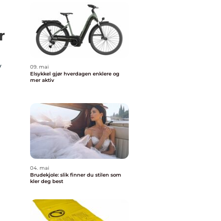
r
v
09. mai
Elsykkel gjør hverdagen enklere og
mer aktiv
04. mai
Brudekjole: slik finner du stilen som
kler deg best