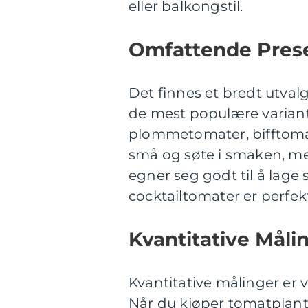
eller balkongstil.
Omfattende Prese
Det finnes et bredt utvalg
de mest populære variant
plommetomater, bifftomat
små og søte i smaken, m
egner seg godt til å lage 
cocktailtomater er perfekt
Kvantitative Mål
Kvantitative målinger er 
Når du kjøper tomatplan