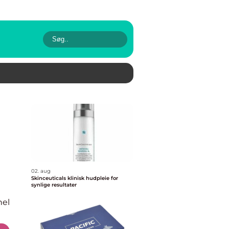
02. aug
Skinceuticals klinisk hudpleie for
synlige resultater
nel