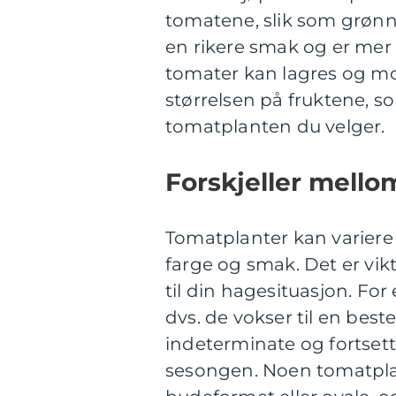
tomatene, slik som grøn
en rikere smak og er me
tomater kan lagres og 
størrelsen på fruktene, so
tomatplanten du velger.
Forskjeller mello
Tomatplanter kan variere i
farge og smak. Det er vik
til din hagesituasjon. Fo
dvs. de vokser til en best
indeterminate og fortset
sesongen. Noen tomatplan