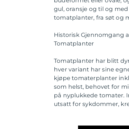
budeformet eller ovale, og
gul, oransje og til og me
tomatplanter, fra søt og mi
Historisk Gjennomgang a
Tomatplanter
Tomatplanter har blitt dyr
hver variant har sine egn
kjøpe tomaterplanter inkl
som helst, behovet for m
på nyplukkede tomater. 
utsatt for sykdommer, krev