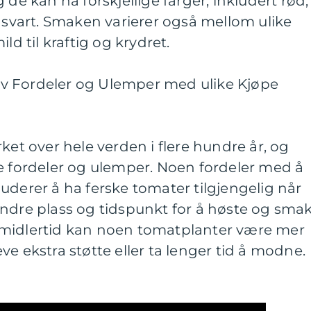
 de kan ha forskjellige farger, inkludert rød,
d svart. Smaken varierer også mellom ulike
ld til kraftig og krydret.
v Fordeler og Ulemper med ulike Kjøpe
ket over hele verden i flere hundre år, og
e fordeler og ulemper. Noen fordeler med å
uderer å ha ferske tomater tilgjengelig når
indre plass og tidspunkt for å høste og sma
Imidlertid kan noen tomatplanter være mer
e ekstra støtte eller ta lenger tid å modne.