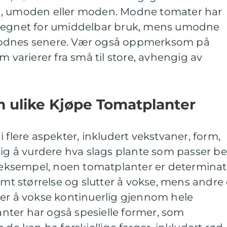
n, umoden eller moden. Modne tomater har
r egnet for umiddelbar bruk, mens umodne
modnes senere. Vær også oppmerksom på
m varierer fra små til store, avhengig av
m ulike Kjøpe Tomatplanter
 flere aspekter, inkludert vekstvaner, form,
tig å vurdere hva slags plante som passer be
r eksempel, noen tomatplanter er determinat
emt størrelse og slutter å vokse, mens andre 
ter å vokse kontinuerlig gjennom hele
ter har også spesielle former, som