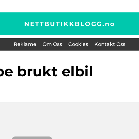
NETTBUTIKKBLOGG.
no
Reklame
Om Oss
Cookies
Kontakt Oss
øpe brukt elbil