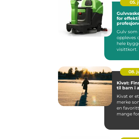
05. j
Gulvvask
for effekt
profesjon
Gulv som s
oppleves 
hele bygg
visittkort
mennesker
gjennom ..
08. 
Kivat: Fin
til barn i 
Kivat er et
merke som
en favorit
mange for
vil kle bar
nordis...