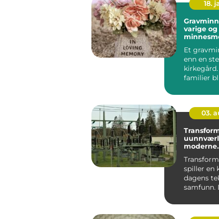
18. j
Gravminn
varige og
minnesm
Et gravmi
enn en ste
kirkegård
familier bl
fast holdep
03. 
Transform
uunnværli
moderne
infrastruk
Transform
spiller en k
dagens te
samfunn. 
som det us