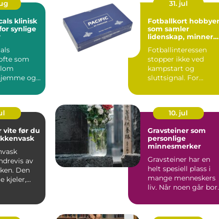
aug
31. jul
klinisk
Fotballkort hobbyen
for synlige
som samler
r
lidenskap, minner
og verdi
als
Fotballinteressen
 ofte som
stopper ikke ved
llom
kampstart og
 hjemme og
sluttsignal. For
 på klinikk.
mange fortsetter
...
engasjementet i sa...
ul
10. jul
 vite før du
Gravsteiner som
økkenvask
personlige
minnesmerker
nvask
Gravsteiner har en
ndrevis av
helt spesiell plass i
uken. Den
mange menneskers
e kjeler,
liv. Når noen går bort
ver,
blir v...
...