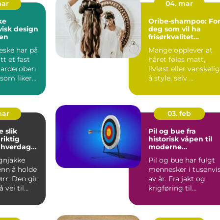
mar
04. mar
ke
Oribe-shampoo: Fo
isk design
deg som vil ha
gen
frisørkvalitet
hjemme
eske har på
Mange opplever at
itt et fast
håret føles matt,
 garderoben
livløst eller vanskelig
 som liker
å style, selv ...
k s...
mar
03. feb
ik
Pil og bue fra
riktig
historisk våpen til
l hverdag
moderne
presisjonssport
gnjakke
Pil og bue har fulgt
enn å holde
mennesker i tusenvi
rr. Den gir
av år. Fra jakt og
 vei til
krigføring til
ghet på
konkurranse og
hobbybruk...