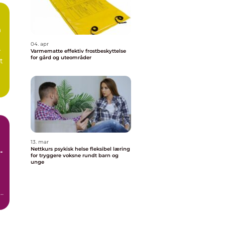
m
04. apr
r
Varmematte effektiv frostbeskyttelse
for gård og uteområder
t
13. mar
Nettkurs psykisk helse fleksibel læring
for tryggere voksne rundt barn og
unge
t