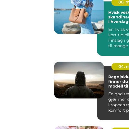
08. 
Hvisk ves
skandinav
i hverda
En hvisk v
kort tid bl
innslag i
til mange
skandinavis
04. 
Regnjakke sl
finner du 
modell ti
og arbeid
En god re
gjør mer 
kroppen tø
komfort på
jobb, tryg
byg...