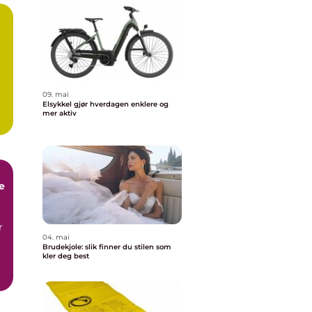
a
09. mai
Elsykkel gjør hverdagen enklere og
mer aktiv
e
r
04. mai
Brudekjole: slik finner du stilen som
kler deg best