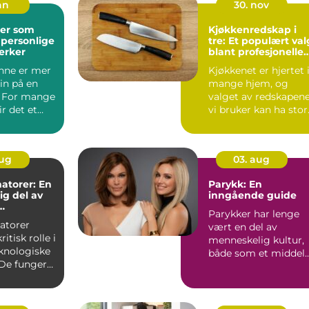
an
30. nov
er som
Kjøkkenredskap i
 personlige
tre: Et populært val
erker
blant profesjonelle
kokker og
nne er mer
Kjøkkenet er hjertet 
hobbykokker
in på en
mange hjem, og
. For mange
valget av redskapen
ir det et
vi bruker kan ha stor
unkt i s...
betydning fo...
aug
03. aug
atorer: En
Parykk: En
g del av
inngående guide
Parykker har lenge
tur
atorer
vært en del av
ritisk rolle i
menneskelig kultur,
knologiske
både som et middel
De fungerer
for skiftende m...
ynlige...