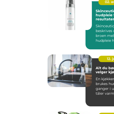
02. 
Skinceuticals 
hudpleie 
resultate
Skinceutic
beskrives
broen me
hudpleie
behandling
Serien er ut
12. j
Alt du bør
velger kj
En kjøkke
brukes hu
ganger i 
tåler varm
skarpe kni
vannsprut f