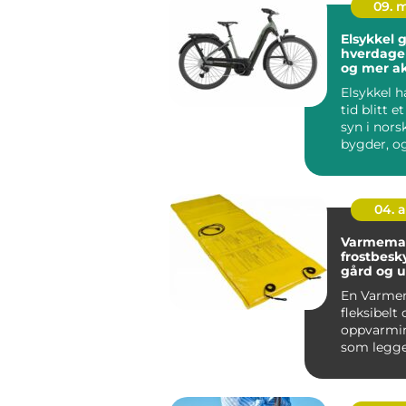
09. 
Elsykkel g
hverdage
og mer ak
Elsykkel h
tid blitt e
syn i nors
bygder, o
flere oppd
04. 
Varmematte eff
frostbesky
gård og 
En Varmem
fleksibelt 
oppvarmi
som legge
på flater s