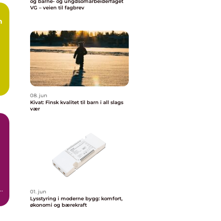
og barne- og ungdsomarbeiderfaget
VG – veien til fagbrev
08. jun
Kivat: Finsk kvalitet til barn i all slags
vær
,
01. jun
Lysstyring i moderne bygg: komfort,
økonomi og bærekraft