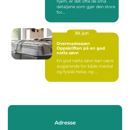
hjem, er det ofte de små
detaljene som gjør den store
for...
30. jun
Overmadrasser:
Oppskriften på en god
natts søvn
En god natts søvn kan være
avgjørende for både mental
og fysisk helse, og ...
Adresse