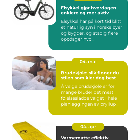
Elsykkel gjør hverdagen
enklere og mer aktiv
Elsykkel har på kort tid blitt
et naturlig syn i norske byer
og bygder, og stadig flere
oppdager hvo...
04. mai
Brudekjole: slik finner du
stilen som kler deg best
Å velge brudekjole er for
mange bruder det mest
følelsesladde valget i hele
planleggingen av bryllup...
04. apr
Varmematte effektiv