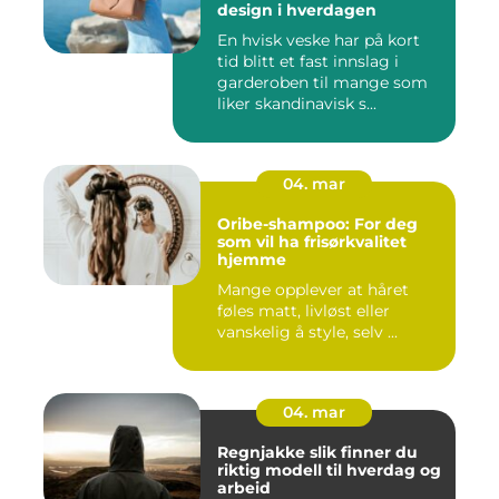
design i hverdagen
En hvisk veske har på kort
tid blitt et fast innslag i
garderoben til mange som
liker skandinavisk s...
04. mar
Oribe-shampoo: For deg
som vil ha frisørkvalitet
hjemme
Mange opplever at håret
føles matt, livløst eller
vanskelig å style, selv ...
04. mar
Regnjakke slik finner du
riktig modell til hverdag og
arbeid