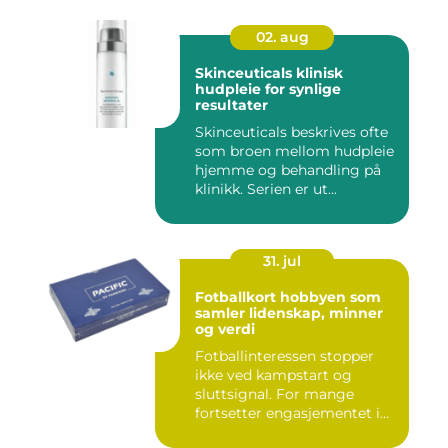
02. aug
Skinceuticals klinisk
hudpleie for synlige
resultater
Skinceuticals beskrives ofte
som broen mellom hudpleie
hjemme og behandling på
klinikk. Serien er ut...
31. jul
Fotballkort hobbyen som
samler lidenskap, minner
og verdi
Fotballinteressen stopper
ikke ved kampstart og
sluttsignal. For mange
fortsetter engasjementet i
sa...