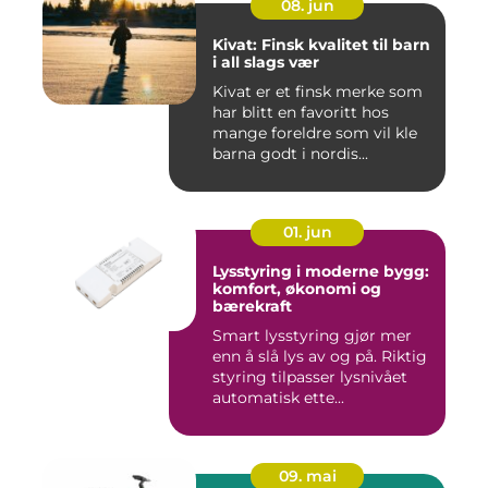
08. jun
Kivat: Finsk kvalitet til barn
i all slags vær
Kivat er et finsk merke som
har blitt en favoritt hos
mange foreldre som vil kle
barna godt i nordis...
01. jun
Lysstyring i moderne bygg:
komfort, økonomi og
bærekraft
Smart lysstyring gjør mer
enn å slå lys av og på. Riktig
styring tilpasser lysnivået
automatisk ette...
09. mai