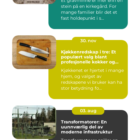
Et gravminne er mer enn en
stein på en kirkegård. For
mange familier blir det et
fast holdepunkt i s...
30. nov
Kjøkkenredskap i tre: Et
populært valg blant
profesjonelle kokker og
hobbykokker
Kjøkkenet er hjertet i mange
hjem, og valget av
redskapene vi bruker kan ha
stor betydning fo...
03. aug
Transformatorer: En
uunnværlig del av
moderne infrastruktur