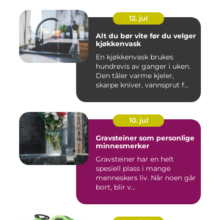
12. jul
Alt du bør vite før du velger
kjøkkenvask
En kjøkkenvask brukes
hundrevis av ganger i uken.
Den tåler varme kjeler,
skarpe kniver, vannsprut f...
10. jul
Gravsteiner som personlige
minnesmerker
Gravsteiner har en helt
spesiell plass i mange
menneskers liv. Når noen går
bort, blir v...