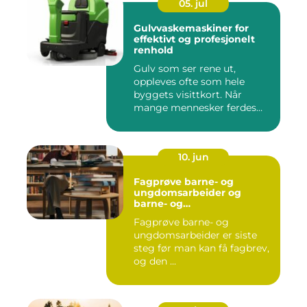
05. jul
Gulvvaskemaskiner for
effektivt og profesjonelt
renhold
Gulv som ser rene ut,
oppleves ofte som hele
byggets visittkort. Når
mange mennesker ferdes
gjennom ...
10. jun
Fagprøve barne- og
ungdomsarbeider og
barne- og
ungdsomarbeiderfaget VG
Fagprøve barne- og
– veien til fagbrev
ungdomsarbeider er siste
steg før man kan få fagbrev,
og den ...