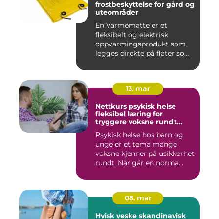
frostbeskyttelse for gård og
uteområder
En Varmematte er et
fleksibelt og elektrisk
oppvarmingsprodukt som
legges direkte på flater som
tren...
13. mar
Nettkurs psykisk helse
fleksibel læring for
tryggere voksne rundt
barn og unge
Psykisk helse hos barn og
unge er et tema mange
voksne kjenner på usikkerhet
rundt. Når går en norma...
08. mar
Hvisk veske skandinavisk