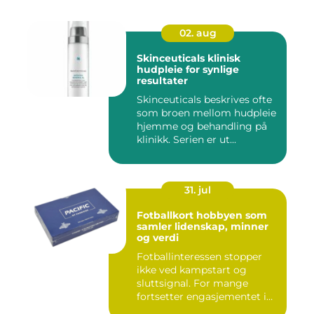
02. aug
Skinceuticals klinisk
hudpleie for synlige
resultater
Skinceuticals beskrives ofte
som broen mellom hudpleie
hjemme og behandling på
klinikk. Serien er ut...
31. jul
Fotballkort hobbyen som
samler lidenskap, minner
og verdi
Fotballinteressen stopper
ikke ved kampstart og
sluttsignal. For mange
fortsetter engasjementet i
sa...