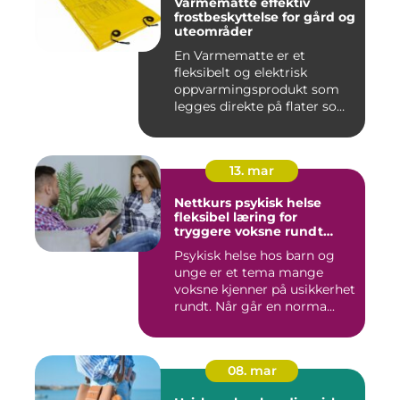
Varmematte effektiv
frostbeskyttelse for gård og
uteområder
En Varmematte er et
fleksibelt og elektrisk
oppvarmingsprodukt som
legges direkte på flater som
tren...
13. mar
Nettkurs psykisk helse
fleksibel læring for
tryggere voksne rundt
barn og unge
Psykisk helse hos barn og
unge er et tema mange
voksne kjenner på usikkerhet
rundt. Når går en norma...
08. mar