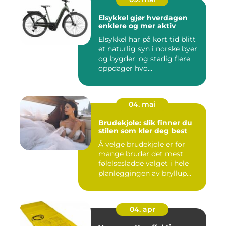
Elsykkel gjør hverdagen
enklere og mer aktiv
Elsykkel har på kort tid blitt
et naturlig syn i norske byer
og bygder, og stadig flere
oppdager hvo...
04. mai
Brudekjole: slik finner du
stilen som kler deg best
Å velge brudekjole er for
mange bruder det mest
følelsesladde valget i hele
planleggingen av bryllup...
04. apr