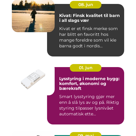
08. jun
Kivat: Finsk kvalitet til barn
i all slags vær
Kivat er et finsk merke som
har blitt en favoritt hos
mange foreldre som vil kle
barna godt i nordis...
01. jun
Lysstyring i moderne bygg:
komfort, økonomi og
bærekraft
Smart lysstyring gjør mer
enn å slå lys av og på. Riktig
styring tilpasser lysnivået
automatisk ette...
09. mai