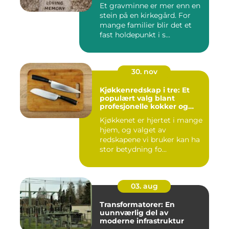
Et gravminne er mer enn en
stein på en kirkegård. For
mange familier blir det et
fast holdepunkt i s...
30. nov
Kjøkkenredskap i tre: Et
populært valg blant
profesjonelle kokker og
hobbykokker
Kjøkkenet er hjertet i mange
hjem, og valget av
redskapene vi bruker kan ha
stor betydning fo...
03. aug
Transformatorer: En
uunnværlig del av
moderne infrastruktur