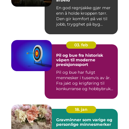
arbeid
En god regnjakke gjør mer
enn å holde kroppen tørr.
Den gir komfort på vei til
jobb, trygghet på byg...
03. feb
Pil og bue fra historisk
våpen til moderne
presisjonssport
Pil og bue har fulgt
mennesker i tusenvis av år.
Fra jakt og krigføring til
konkurranse og hobbybruk...
18. jan
Gravminner som varige og
personlige minnesmerker