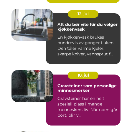
12. jul
Alt du bør vite før du velger
kjøkkenvask
En kjøkkenvask brukes
hundrevis av ganger i uken.
Den tåler varme kjeler,
skarpe kniver, vannsprut f...
10. jul
Gravsteiner som personlige
minnesmerker
Gravsteiner har en helt
spesiell plass i mange
menneskers liv. Når noen går
bort, blir v...