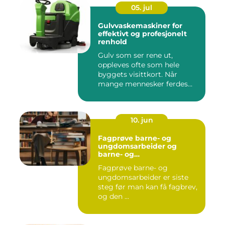
05. jul
Gulvvaskemaskiner for
effektivt og profesjonelt
renhold
Gulv som ser rene ut,
oppleves ofte som hele
byggets visittkort. Når
mange mennesker ferdes
gjennom ...
10. jun
Fagprøve barne- og
ungdomsarbeider og
barne- og
ungdsomarbeiderfaget VG
Fagprøve barne- og
– veien til fagbrev
ungdomsarbeider er siste
steg før man kan få fagbrev,
og den ...