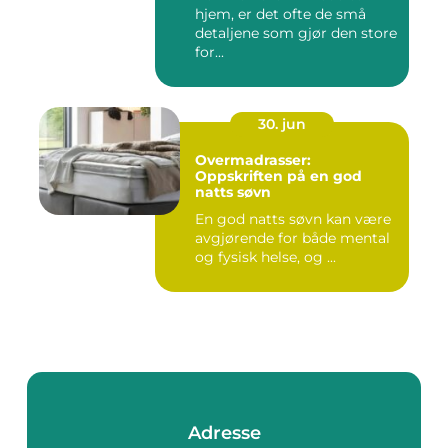
hjem, er det ofte de små
detaljene som gjør den store
for...
30. jun
Overmadrasser:
Oppskriften på en god
natts søvn
En god natts søvn kan være
avgjørende for både mental
og fysisk helse, og ...
Adresse