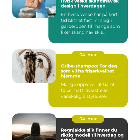
Hvisk veske skandinavisk
design i hverdagen
En hvisk veske har på kort
tid blitt et fast innslag i
garderoben til mange som
liker skandinavisk s...
04. mar
Oribe-shampoo: For deg
som vil ha frisørkvalitet
hjemme
Mange opplever at håret
føles matt, livløst eller
vanskelig å style, selv ...
04. mar
Regnjakke slik finner du
riktig modell til hverdag og