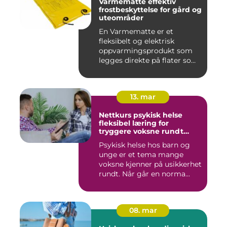
Varmematte effektiv
frostbeskyttelse for gård og
uteområder
En Varmematte er et
fleksibelt og elektrisk
oppvarmingsprodukt som
legges direkte på flater som
tren...
13. mar
Nettkurs psykisk helse
fleksibel læring for
tryggere voksne rundt
barn og unge
Psykisk helse hos barn og
unge er et tema mange
voksne kjenner på usikkerhet
rundt. Når går en norma...
08. mar