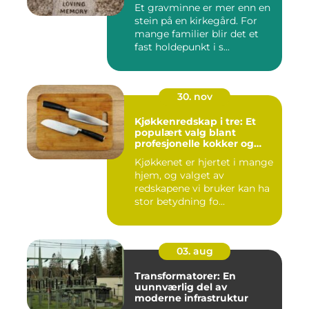
Et gravminne er mer enn en
stein på en kirkegård. For
mange familier blir det et
fast holdepunkt i s...
30. nov
Kjøkkenredskap i tre: Et
populært valg blant
profesjonelle kokker og
hobbykokker
Kjøkkenet er hjertet i mange
hjem, og valget av
redskapene vi bruker kan ha
stor betydning fo...
03. aug
Transformatorer: En
uunnværlig del av
moderne infrastruktur