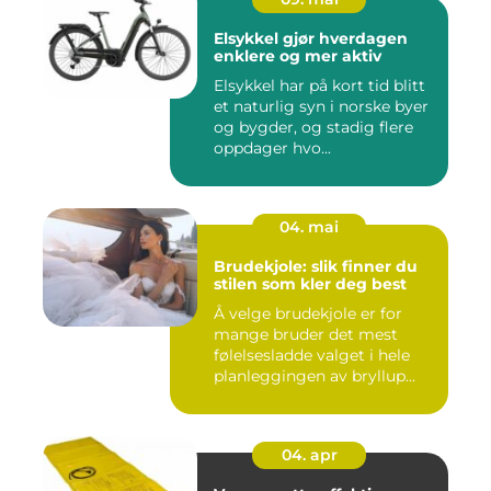
Elsykkel gjør hverdagen
enklere og mer aktiv
Elsykkel har på kort tid blitt
et naturlig syn i norske byer
og bygder, og stadig flere
oppdager hvo...
04. mai
Brudekjole: slik finner du
stilen som kler deg best
Å velge brudekjole er for
mange bruder det mest
følelsesladde valget i hele
planleggingen av bryllup...
04. apr