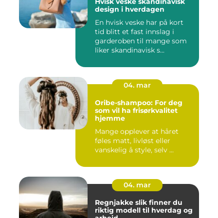
Hvisk veske skandinavisk
design i hverdagen
En hvisk veske har på kort
tid blitt et fast innslag i
garderoben til mange som
liker skandinavisk s...
04. mar
Oribe-shampoo: For deg
som vil ha frisørkvalitet
hjemme
Mange opplever at håret
føles matt, livløst eller
vanskelig å style, selv ...
04. mar
Regnjakke slik finner du
riktig modell til hverdag og