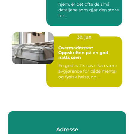
hjem, er det ofte de små
detaljene som gjør den store
for...
30. jun
Overmadrasser:
Oppskriften på en god
natts søvn
En god natts søvn kan være
avgjørende for både mental
og fysisk helse, og ...
Adresse