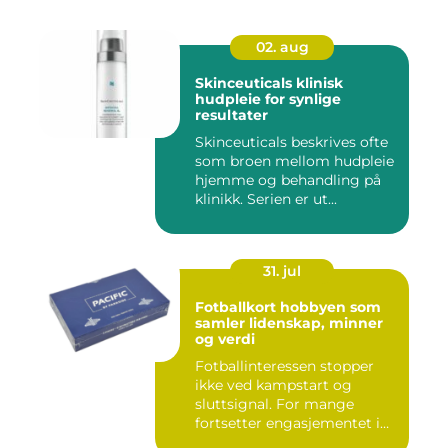
02. aug
Skinceuticals klinisk
hudpleie for synlige
resultater
Skinceuticals beskrives ofte
som broen mellom hudpleie
hjemme og behandling på
klinikk. Serien er ut...
31. jul
Fotballkort hobbyen som
samler lidenskap, minner
og verdi
Fotballinteressen stopper
ikke ved kampstart og
sluttsignal. For mange
fortsetter engasjementet i
sa...