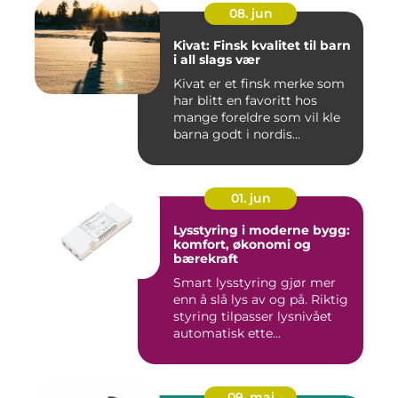
08. jun
Kivat: Finsk kvalitet til barn
i all slags vær
Kivat er et finsk merke som
har blitt en favoritt hos
mange foreldre som vil kle
barna godt i nordis...
01. jun
Lysstyring i moderne bygg:
komfort, økonomi og
bærekraft
Smart lysstyring gjør mer
enn å slå lys av og på. Riktig
styring tilpasser lysnivået
automatisk ette...
09. mai