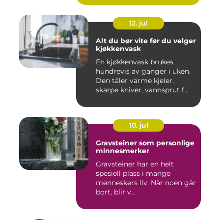
12. jul
Alt du bør vite før du velger
kjøkkenvask
En kjøkkenvask brukes
hundrevis av ganger i uken.
Den tåler varme kjeler,
skarpe kniver, vannsprut f...
10. jul
Gravsteiner som personlige
minnesmerker
Gravsteiner har en helt
spesiell plass i mange
menneskers liv. Når noen går
bort, blir v...