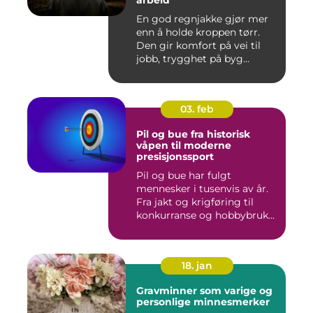
arbeid
En god regnjakke gjør mer
enn å holde kroppen tørr.
Den gir komfort på vei til
jobb, trygghet på byg...
03. feb
Pil og bue fra historisk
våpen til moderne
presisjonssport
Pil og bue har fulgt
mennesker i tusenvis av år.
Fra jakt og krigføring til
konkurranse og hobbybruk...
18. jan
Gravminner som varige og
personlige minnesmerker