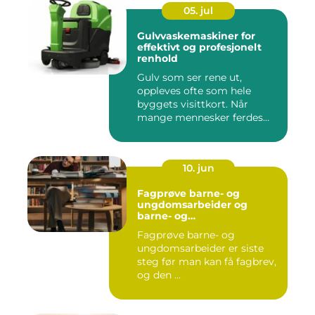
05. jul
Gulvvaskemaskiner for
effektivt og profesjonelt
renhold
Gulv som ser rene ut,
oppleves ofte som hele
byggets visittkort. Når
mange mennesker ferdes
gjennom ...
10. jun
Fagprøve barne- og
ungdomsarbeider og
barne- og
ungdsomarbeiderfaget VG
Fagprøve barne- og
– veien til fagbrev
ungdomsarbeider er siste
steg før man kan få fagbrev,
og den ...