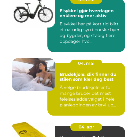
Elsykkel gjør hverdagen
enklere og mer aktiv
Elsykkel har på kort tid blitt
et naturlig syn i norske byer
og bygder, og stadig flere
oppdager hvo...
04. mai
Brudekjole: slik finner du
stilen som kler deg best
Å velge brudekjole er for
mange bruder det mest
følelsesladde valget i hele
planleggingen av bryllup...
04. apr