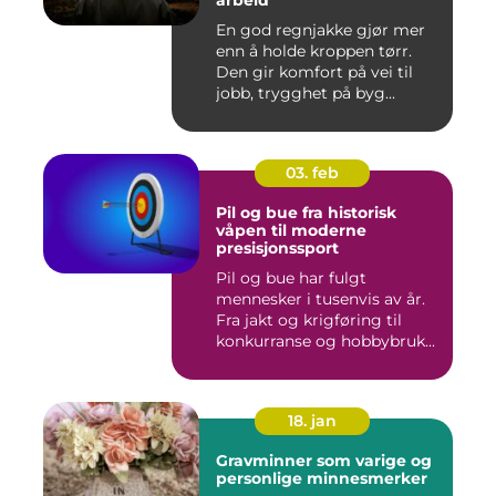
arbeid
En god regnjakke gjør mer
enn å holde kroppen tørr.
Den gir komfort på vei til
jobb, trygghet på byg...
03. feb
Pil og bue fra historisk
våpen til moderne
presisjonssport
Pil og bue har fulgt
mennesker i tusenvis av år.
Fra jakt og krigføring til
konkurranse og hobbybruk...
18. jan
Gravminner som varige og
personlige minnesmerker