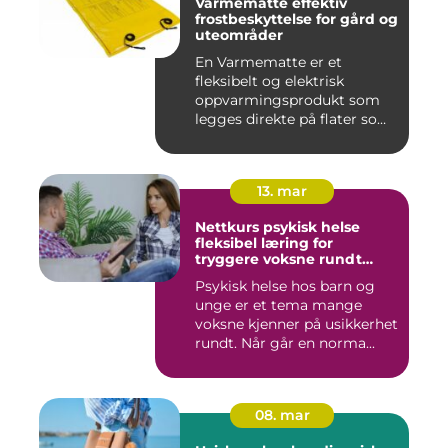
Varmematte effektiv
frostbeskyttelse for gård og
uteområder
En Varmematte er et
fleksibelt og elektrisk
oppvarmingsprodukt som
legges direkte på flater som
tren...
13. mar
Nettkurs psykisk helse
fleksibel læring for
tryggere voksne rundt
barn og unge
Psykisk helse hos barn og
unge er et tema mange
voksne kjenner på usikkerhet
rundt. Når går en norma...
08. mar