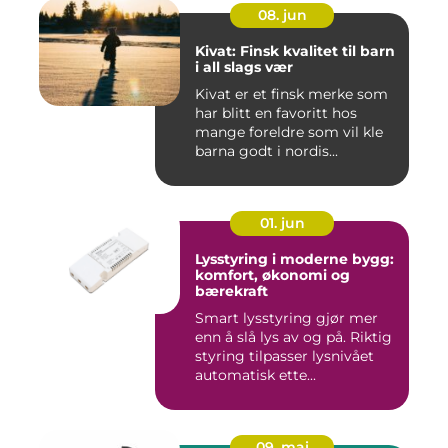
08. jun
Kivat: Finsk kvalitet til barn
i all slags vær
Kivat er et finsk merke som
har blitt en favoritt hos
mange foreldre som vil kle
barna godt i nordis...
01. jun
Lysstyring i moderne bygg:
komfort, økonomi og
bærekraft
Smart lysstyring gjør mer
enn å slå lys av og på. Riktig
styring tilpasser lysnivået
automatisk ette...
09. mai