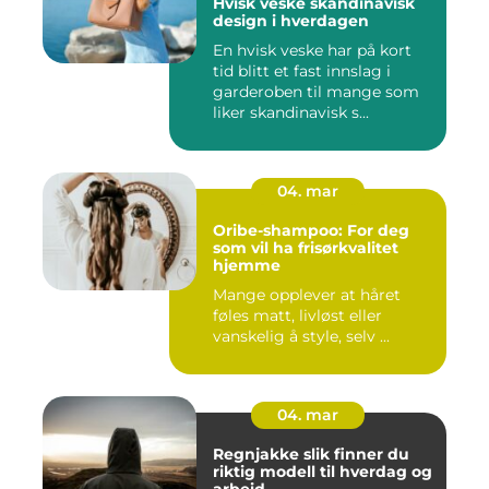
Hvisk veske skandinavisk
design i hverdagen
En hvisk veske har på kort
tid blitt et fast innslag i
garderoben til mange som
liker skandinavisk s...
04. mar
Oribe-shampoo: For deg
som vil ha frisørkvalitet
hjemme
Mange opplever at håret
føles matt, livløst eller
vanskelig å style, selv ...
04. mar
Regnjakke slik finner du
riktig modell til hverdag og