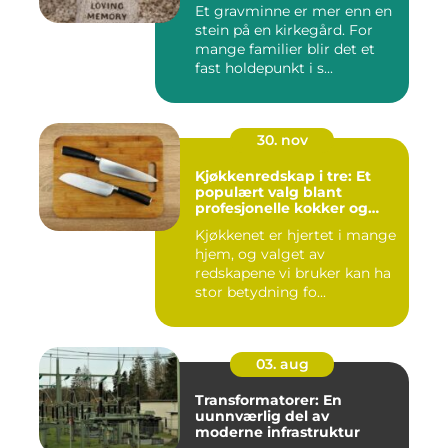
Et gravminne er mer enn en
stein på en kirkegård. For
mange familier blir det et
fast holdepunkt i s...
30. nov
Kjøkkenredskap i tre: Et
populært valg blant
profesjonelle kokker og
hobbykokker
Kjøkkenet er hjertet i mange
hjem, og valget av
redskapene vi bruker kan ha
stor betydning fo...
03. aug
Transformatorer: En
uunnværlig del av
moderne infrastruktur