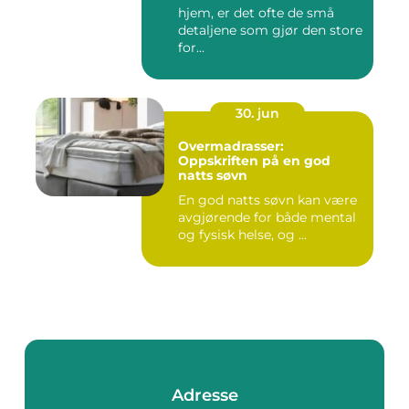
hjem, er det ofte de små
detaljene som gjør den store
for...
30. jun
Overmadrasser:
Oppskriften på en god
natts søvn
En god natts søvn kan være
avgjørende for både mental
og fysisk helse, og ...
Adresse