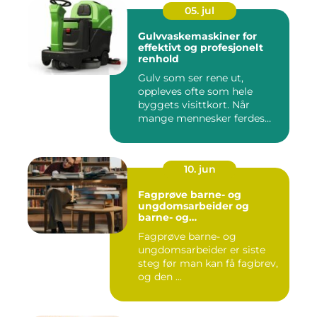
05. jul
Gulvvaskemaskiner for
effektivt og profesjonelt
renhold
Gulv som ser rene ut,
oppleves ofte som hele
byggets visittkort. Når
mange mennesker ferdes
gjennom ...
10. jun
Fagprøve barne- og
ungdomsarbeider og
barne- og
ungdsomarbeiderfaget VG
Fagprøve barne- og
– veien til fagbrev
ungdomsarbeider er siste
steg før man kan få fagbrev,
og den ...