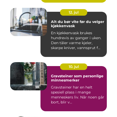
12. jul
Alt du bør vite før du velger
kjøkkenvask
En kjøkkenvask brukes
hundrevis av ganger i uken.
Den tåler varme kjeler,
skarpe kniver, vannsprut f...
10. jul
Gravsteiner som personlige
minnesmerker
Gravsteiner har en helt
spesiell plass i mange
menneskers liv. Når noen går
bort, blir v...