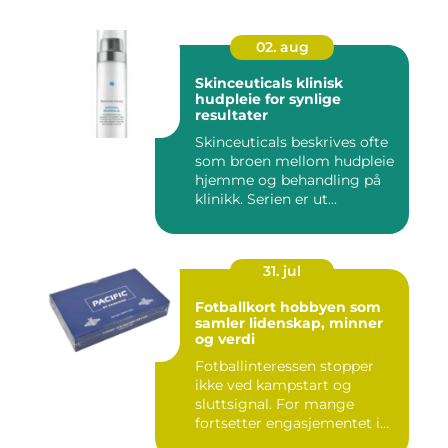
02. aug
Skinceuticals klinisk
hudpleie for synlige
resultater
Skinceuticals beskrives ofte
som broen mellom hudpleie
hjemme og behandling på
klinikk. Serien er ut...
31. jul
Fotballkort hobbyen som
samler lidenskap, minner
og verdi
Fotballinteressen stopper
ikke ved kampstart og
sluttsignal. For mange
fortsetter engasjementet i
sa...