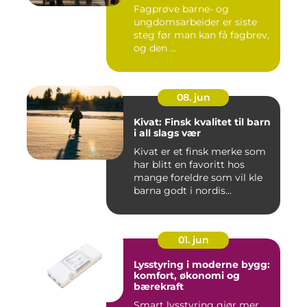
ungdsomarbeiderfaget VG
Fagprøve barne- og
– veien til fagbrev
ungdomsarbeider er siste
steg før man kan få fagbrev,
og den ...
08. jun
Kivat: Finsk kvalitet til barn
i all slags vær
Kivat er et finsk merke som
har blitt en favoritt hos
mange foreldre som vil kle
barna godt i nordis...
01. jun
Lysstyring i moderne bygg:
komfort, økonomi og
bærekraft
Smart lysstyring gjør mer