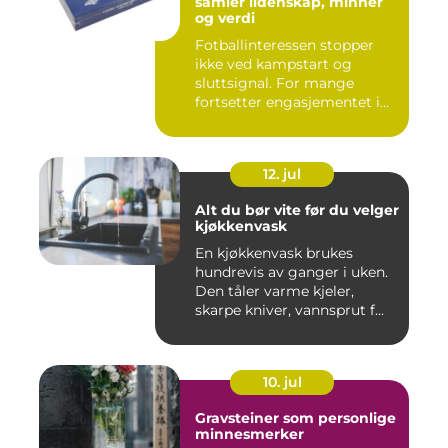
samler lidenskap, minner
og verdi
Fotballinteressen stopper
ikke ved kampstart og
sluttsignal. For mange
fortsetter engasjementet i
sa...
12. jul
Alt du bør vite før du velger
kjøkkenvask
En kjøkkenvask brukes
hundrevis av ganger i uken.
Den tåler varme kjeler,
skarpe kniver, vannsprut f...
10. jul
Gravsteiner som personlige
minnesmerker