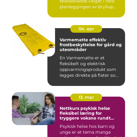
følelsesladde valget i hele
planleggingen av bryllup...
04. apr
Varmematte effektiv
frostbeskyttelse for gård og
uteområder
En Varmematte er et
fleksibelt og elektrisk
oppvarmingsprodukt som
legges direkte på flater som
tren...
13. mar
Nettkurs psykisk helse
fleksibel læring for
tryggere voksne rundt
barn og unge
Psykisk helse hos barn og
unge er et tema mange