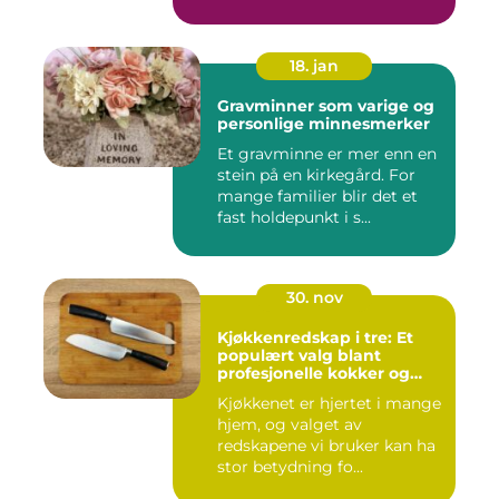
18. jan
Gravminner som varige og
personlige minnesmerker
Et gravminne er mer enn en
stein på en kirkegård. For
mange familier blir det et
fast holdepunkt i s...
30. nov
Kjøkkenredskap i tre: Et
populært valg blant
profesjonelle kokker og
hobbykokker
Kjøkkenet er hjertet i mange
hjem, og valget av
redskapene vi bruker kan ha
stor betydning fo...