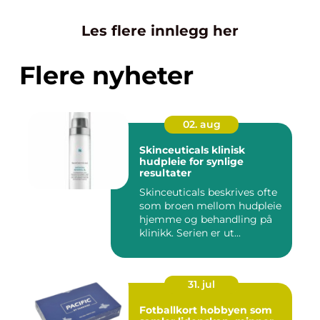
Les flere innlegg her
Flere nyheter
02. aug
Skinceuticals klinisk
hudpleie for synlige
resultater
Skinceuticals beskrives ofte
som broen mellom hudpleie
hjemme og behandling på
klinikk. Serien er ut...
31. jul
Fotballkort hobbyen som