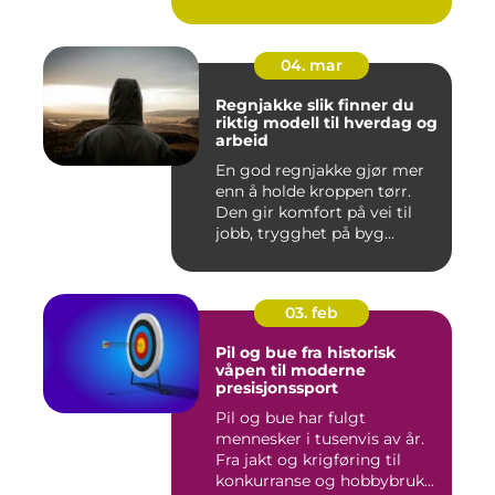
04. mar
Regnjakke slik finner du
riktig modell til hverdag og
arbeid
En god regnjakke gjør mer
enn å holde kroppen tørr.
Den gir komfort på vei til
jobb, trygghet på byg...
03. feb
Pil og bue fra historisk
våpen til moderne
presisjonssport
Pil og bue har fulgt
mennesker i tusenvis av år.
Fra jakt og krigføring til
konkurranse og hobbybruk...