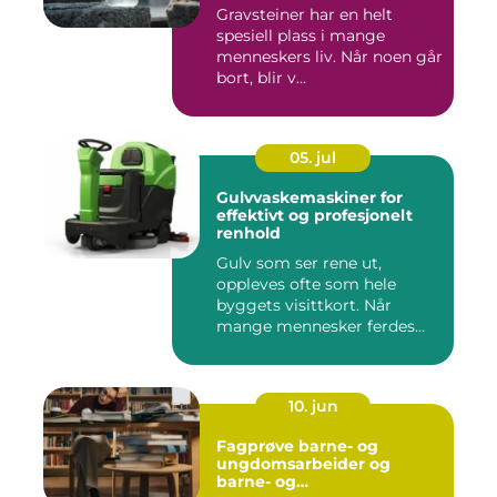
Gravsteiner har en helt
spesiell plass i mange
menneskers liv. Når noen går
bort, blir v...
05. jul
Gulvvaskemaskiner for
effektivt og profesjonelt
renhold
Gulv som ser rene ut,
oppleves ofte som hele
byggets visittkort. Når
mange mennesker ferdes
gjennom ...
10. jun
Fagprøve barne- og
ungdomsarbeider og
barne- og