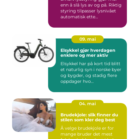
enn å slå lys av og på. Riktig
styring tilpasser lysnivået
automatisk ette...
09. mai
Elsykkel gjør hverdagen
enklere og mer aktiv
Elsykkel har på kort tid blitt
et naturlig syn i norske byer
og bygder, og stadig flere
oppdager hvo...
04. mai
Brudekjole: slik finner du
stilen som kler deg best
Å velge brudekjole er for
mange bruder det mest