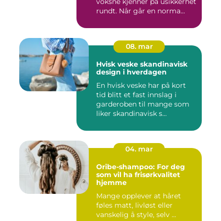
voksne kjenner på usikkerhet
rundt. Når går en norma...
08. mar
Hvisk veske skandinavisk
design i hverdagen
En hvisk veske har på kort
tid blitt et fast innslag i
garderoben til mange som
liker skandinavisk s...
04. mar
Oribe-shampoo: For deg
som vil ha frisørkvalitet
hjemme
Mange opplever at håret
føles matt, livløst eller
vanskelig å style, selv ...