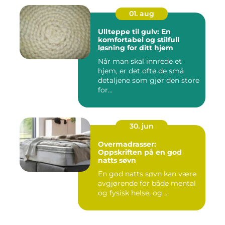
01. aug
Ullteppe til gulv: En
komfortabel og stilfull
løsning for ditt hjem
Når man skal innrede et
hjem, er det ofte de små
detaljene som gjør den store
for...
30. jun
Overmadrasser:
Oppskriften på en god
natts søvn
En god natts søvn kan være
avgjørende for både mental
og fysisk helse, og ...