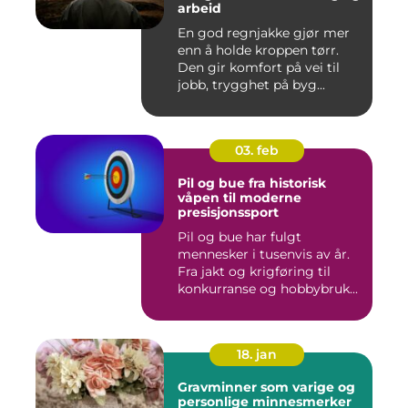
arbeid
En god regnjakke gjør mer
enn å holde kroppen tørr.
Den gir komfort på vei til
jobb, trygghet på byg...
03. feb
Pil og bue fra historisk
våpen til moderne
presisjonssport
Pil og bue har fulgt
mennesker i tusenvis av år.
Fra jakt og krigføring til
konkurranse og hobbybruk...
18. jan
Gravminner som varige og
personlige minnesmerker