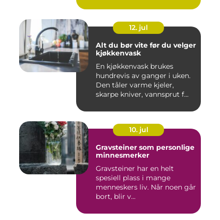
sa...
12. jul
Alt du bør vite før du velger
kjøkkenvask
En kjøkkenvask brukes
hundrevis av ganger i uken.
Den tåler varme kjeler,
skarpe kniver, vannsprut f...
10. jul
Gravsteiner som personlige
minnesmerker
Gravsteiner har en helt
spesiell plass i mange
menneskers liv. Når noen går
bort, blir v...