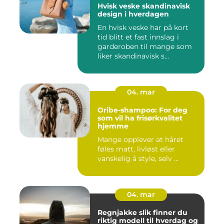
Hvisk veske skandinavisk
design i hverdagen
En hvisk veske har på kort
tid blitt et fast innslag i
garderoben til mange som
liker skandinavisk s...
04. mar
Oribe-shampoo: For deg
som vil ha frisørkvalitet
hjemme
Mange opplever at håret
føles matt, livløst eller
vanskelig å style, selv ...
04. mar
Regnjakke slik finner du
riktig modell til hverdag og