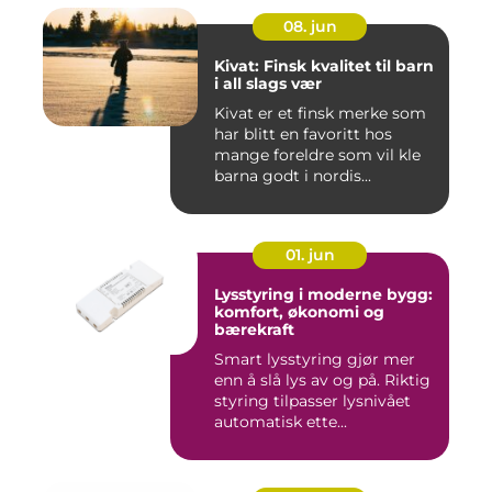
08. jun
Kivat: Finsk kvalitet til barn
i all slags vær
Kivat er et finsk merke som
har blitt en favoritt hos
mange foreldre som vil kle
barna godt i nordis...
01. jun
Lysstyring i moderne bygg:
komfort, økonomi og
bærekraft
Smart lysstyring gjør mer
enn å slå lys av og på. Riktig
styring tilpasser lysnivået
automatisk ette...