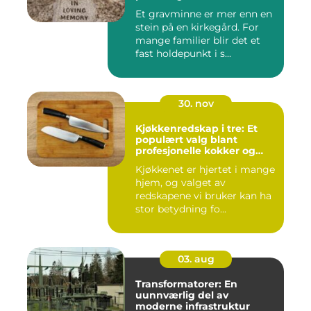
Et gravminne er mer enn en
stein på en kirkegård. For
mange familier blir det et
fast holdepunkt i s...
30. nov
Kjøkkenredskap i tre: Et
populært valg blant
profesjonelle kokker og
hobbykokker
Kjøkkenet er hjertet i mange
hjem, og valget av
redskapene vi bruker kan ha
stor betydning fo...
03. aug
Transformatorer: En
uunnværlig del av
moderne infrastruktur