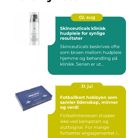
02. aug
Skinceuticals klinisk
hudpleie for synlige
resultater
Skinceuticals beskrives ofte
som broen mellom hudpleie
hjemme og behandling på
klinikk. Serien er ut...
31. jul
Fotballkort hobbyen som
samler lidenskap, minner
og verdi
Fotballinteressen stopper
ikke ved kampstart og
sluttsignal. For mange
fortsetter engasjementet i