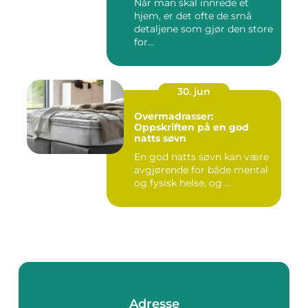
Når man skal innrede et
hjem, er det ofte de små
detaljene som gjør den store
for...
30. jun
Overmadrasser:
Oppskriften på en god
natts søvn
En god natts søvn kan være
avgjørende for både mental
og fysisk helse, og ...
Adresse