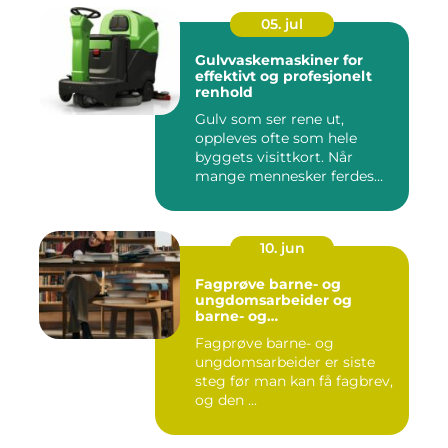
05. jul
Gulvvaskemaskiner for
effektivt og profesjonelt
renhold
Gulv som ser rene ut,
oppleves ofte som hele
byggets visittkort. Når
mange mennesker ferdes
gjennom ...
10. jun
Fagprøve barne- og
ungdomsarbeider og
barne- og
ungdsomarbeiderfaget VG
Fagprøve barne- og
– veien til fagbrev
ungdomsarbeider er siste
steg før man kan få fagbrev,
og den ...