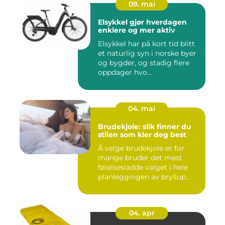
09. mai
Elsykkel gjør hverdagen
enklere og mer aktiv
Elsykkel har på kort tid blitt
et naturlig syn i norske byer
og bygder, og stadig flere
oppdager hvo...
04. mai
Brudekjole: slik finner du
stilen som kler deg best
Å velge brudekjole er for
mange bruder det mest
følelsesladde valget i hele
planleggingen av bryllup...
04. apr