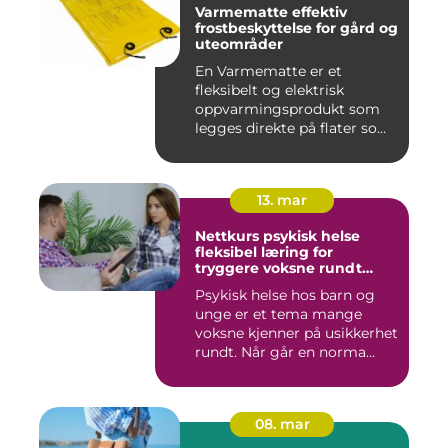
Varmematte effektiv
frostbeskyttelse for gård og
uteområder
En Varmematte er et
fleksibelt og elektrisk
oppvarmingsprodukt som
legges direkte på flater som
tren...
13. mar
Nettkurs psykisk helse
fleksibel læring for
tryggere voksne rundt
barn og unge
Psykisk helse hos barn og
unge er et tema mange
voksne kjenner på usikkerhet
rundt. Når går en norma...
08. mar