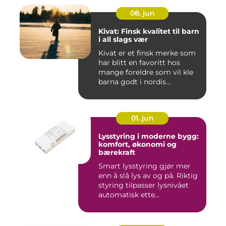
08. jun
Kivat: Finsk kvalitet til barn
i all slags vær
Kivat er et finsk merke som
har blitt en favoritt hos
mange foreldre som vil kle
barna godt i nordis...
01. jun
Lysstyring i moderne bygg:
komfort, økonomi og
bærekraft
Smart lysstyring gjør mer
enn å slå lys av og på. Riktig
styring tilpasser lysnivået
automatisk ette...