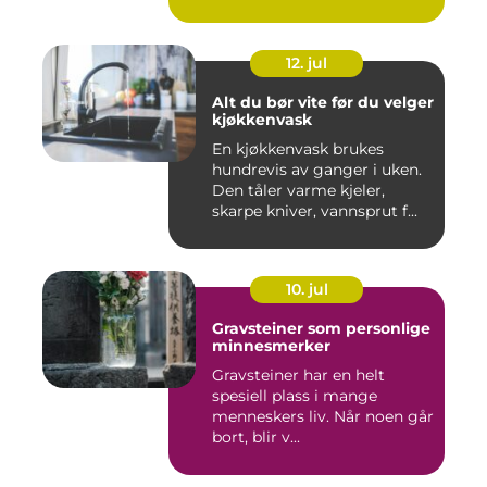
sa...
12. jul
Alt du bør vite før du velger
kjøkkenvask
En kjøkkenvask brukes
hundrevis av ganger i uken.
Den tåler varme kjeler,
skarpe kniver, vannsprut f...
10. jul
Gravsteiner som personlige
minnesmerker
Gravsteiner har en helt
spesiell plass i mange
menneskers liv. Når noen går
bort, blir v...