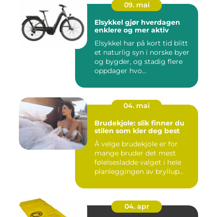
09. mai
Elsykkel gjør hverdagen
enklere og mer aktiv
Elsykkel har på kort tid blitt
et naturlig syn i norske byer
og bygder, og stadig flere
oppdager hvo...
04. mai
Brudekjole: slik finner du
stilen som kler deg best
Å velge brudekjole er for
mange bruder det mest
følelsesladde valget i hele
planleggingen av bryllup...
04. apr