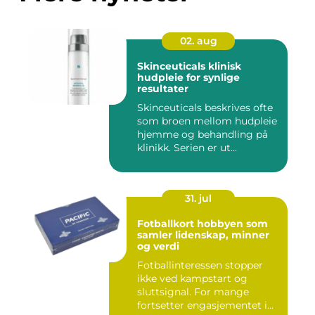
02. aug
Skinceuticals klinisk
hudpleie for synlige
resultater
Skinceuticals beskrives ofte
som broen mellom hudpleie
hjemme og behandling på
klinikk. Serien er ut...
31. jul
Fotballkort hobbyen som
samler lidenskap, minner
og verdi
Fotballinteressen stopper
ikke ved kampstart og
sluttsignal. For mange
fortsetter engasjementet i