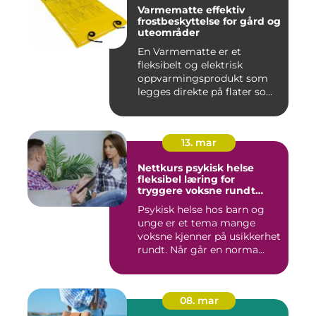
Varmematte effektiv
frostbeskyttelse for gård og
uteområder
En Varmematte er et
fleksibelt og elektrisk
oppvarmingsprodukt som
legges direkte på flater som
tren...
13. mar
Nettkurs psykisk helse
fleksibel læring for
tryggere voksne rundt
barn og unge
Psykisk helse hos barn og
unge er et tema mange
voksne kjenner på usikkerhet
rundt. Når går en norma...
08. mar