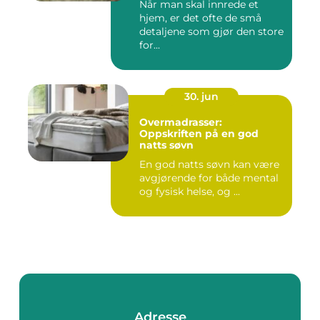
Når man skal innrede et
hjem, er det ofte de små
detaljene som gjør den store
for...
30. jun
Overmadrasser:
Oppskriften på en god
natts søvn
En god natts søvn kan være
avgjørende for både mental
og fysisk helse, og ...
Adresse