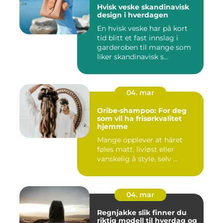
Hvisk veske skandinavisk
design i hverdagen
En hvisk veske har på kort
tid blitt et fast innslag i
garderoben til mange som
liker skandinavisk s...
04. mar
Oribe-shampoo: For deg
som vil ha frisørkvalitet
hjemme
Mange opplever at håret
føles matt, livløst eller
vanskelig å style, selv ...
04. mar
Regnjakke slik finner du
riktig modell til hverdag og