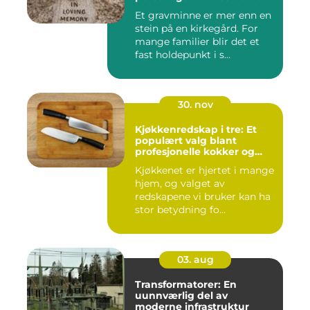
Et gravminne er mer enn en
stein på en kirkegård. For
mange familier blir det et
fast holdepunkt i s...
30. nov
Kjøkkenredskap i tre: Et
populært valg blant
profesjonelle kokker og
hobbykokker
Kjøkkenet er hjertet i mange
hjem, og valget av
redskapene vi bruker kan ha
stor betydning fo...
03. aug
Transformatorer: En
uunnværlig del av
moderne infrastruktur