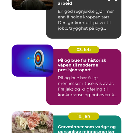
arbeid
En god regnjakke gjør mer
enn å holde kroppen tørr.
Den gir komfort på vei til
jobb, trygghet på byg...
03. feb
Pil og bue fra historisk
våpen til moderne
presisjonssport
Pil og bue har fulgt
mennesker i tusenvis av år.
Fra jakt og krigføring til
konkurranse og hobbybruk...
18. jan
Gravminner som varige og
personlige minnesmerker