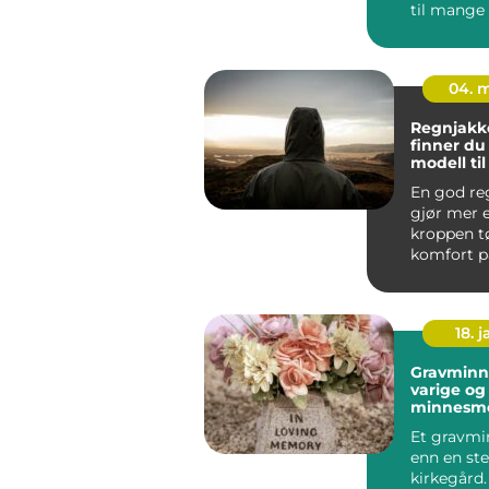
til mange
skandinavis
04. 
Regnjakke sl
finner du 
modell ti
og arbeid
En god re
gjør mer 
kroppen tø
komfort på
jobb, tryg
byg...
18. j
Gravminn
varige og
minnesm
Et gravmi
enn en ste
kirkegård