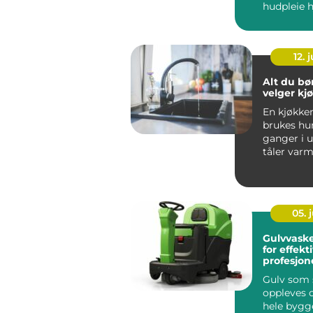
hudpleie
behandling
Serien er ut
12. j
Alt du bør
velger kj
En kjøkke
brukes hu
ganger i 
tåler varm
skarpe kni
vannsprut f
05. j
Gulvvask
for effekt
profesjon
Gulv som s
oppleves 
hele bygg