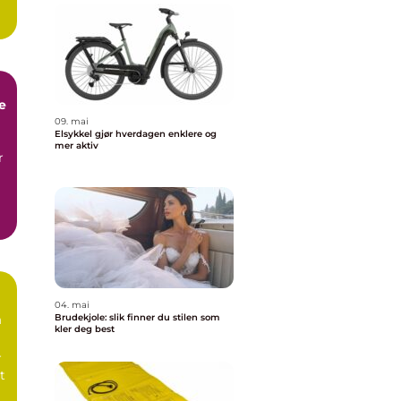
e
09. mai
Elsykkel gjør hverdagen enklere og
mer aktiv
r
04. mai
m
Brudekjole: slik finner du stilen som
kler deg best
r
t