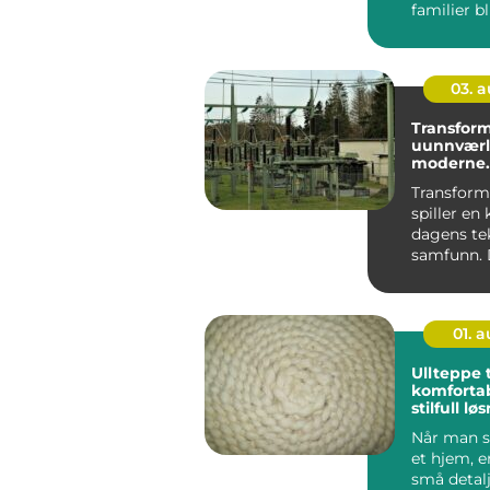
familier bl
fast holdep
03. 
Transform
uunnværli
moderne
infrastruk
Transform
spiller en k
dagens te
samfunn. 
som det us
01. 
Ullteppe t
komforta
stilfull lø
ditt hjem
Når man s
et hjem, e
små detal