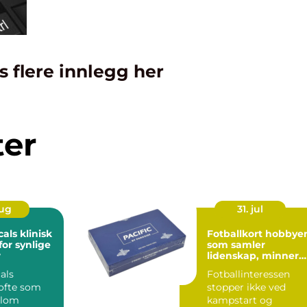
s flere innlegg her
ter
aug
31. jul
klinisk
Fotballkort hobbyen
for synlige
som samler
r
lidenskap, minner
og verdi
als
Fotballinteressen
 ofte som
stopper ikke ved
llom
kampstart og