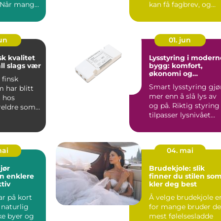
. Når mange
kan få fagbrev, og
 ferdes
den ...
.
jun
01. jun
sk kvalitet
Lysstyring i modern
all slags vær
bygg: komfort,
økonomi og
 finsk
bærekraft
Smart lysstyring gjø
 har blitt
mer enn å slå lys av
t hos
og på. Riktig styring
eldre som
tilpasser lysnivået
na godt i
automatisk ette...
mai
04. mai
jør
Brudekjole: slik
n enklere
finner du stilen so
tiv
kler deg best
ar på kort
Å velge brudekjole e
t naturlig
for mange bruder de
ke byer og
mest følelsesladde