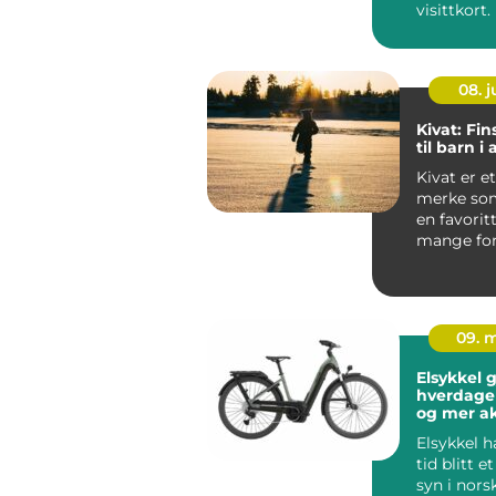
visittkort
mennesker
gjennom ..
08. 
Kivat: Fin
til barn i 
Kivat er et
merke som
en favorit
mange for
vil kle bar
nordis...
09. 
Elsykkel g
hverdage
og mer ak
Elsykkel h
tid blitt e
syn i nors