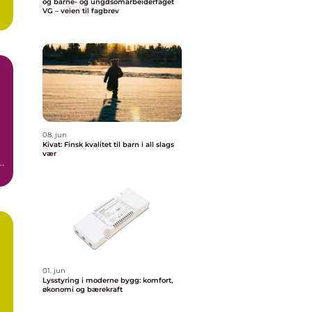
og barne- og ungdsomarbeiderfaget
VG – veien til fagbrev
08. jun
Kivat: Finsk kvalitet til barn i all slags
vær
,
a
01. jun
Lysstyring i moderne bygg: komfort,
økonomi og bærekraft