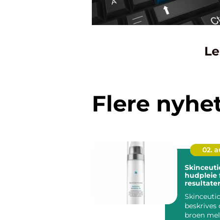
Le
Flere nyhe
02. 
Skinceuticals 
hudpleie 
resultate
Skinceutic
beskrives
broen me