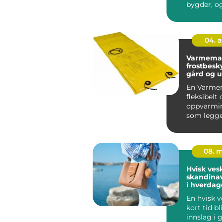
bygder, o
flere oppd
04. 
Varmematte eff
frostbesky
gård og 
En Varmem
fleksibelt 
oppvarmi
som legge
på flater s
08. 
Hvisk ves
skandinav
i hverda
En hvisk v
kort tid bl
innslag i