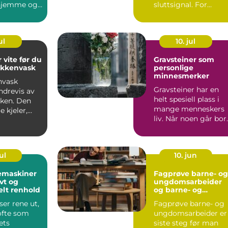
 hjemme og
sluttsignal. For
 på klinikk.
mange fortsetter
...
engasjementet i sa...
ul
10. jul
 vite før du
Gravsteiner som
økkenvask
personlige
minnesmerker
nvask
Gravsteiner har en
ndrevis av
helt spesiell plass i
uken. Den
mange menneskers
e kjeler,
liv. Når noen går bort
ver,
blir v...
...
ul
10. jun
emaskiner
Fagprøve barne- og
ivt og
ungdomsarbeider
elt renhold
og barne- og
ungdsomarbeiderf
er rene ut,
Fagprøve barne- og
get VG – veien til
ofte som
ungdomsarbeider er
fagbrev
ets
siste steg før man