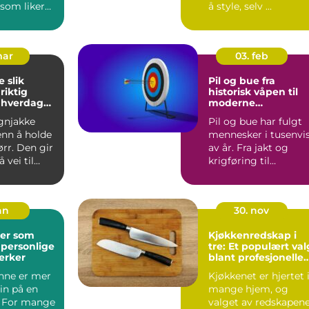
 som liker
å style, selv ...
k s...
mar
03. feb
ik
Pil og bue fra
riktig
historisk våpen til
l hverdag
moderne
presisjonssport
gnjakke
Pil og bue har fulgt
enn å holde
mennesker i tusenvi
rr. Den gir
av år. Fra jakt og
 vei til
krigføring til
ghet på
konkurranse og
hobbybruk...
an
30. nov
er som
Kjøkkenredskap i
 personlige
tre: Et populært val
erker
blant profesjonelle
kokker og
nne er mer
Kjøkkenet er hjertet 
hobbykokker
in på en
mange hjem, og
. For mange
valget av redskapen