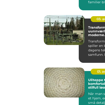
familier bl
fast holdep
03. 
Transform
uunnværli
moderne
infrastruk
Transform
spiller en k
dagens te
samfunn. 
som det us
01. 
Ullteppe t
komforta
stilfull lø
ditt hjem
Når man s
et hjem, e
små detal