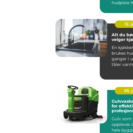
hudpleie
behandling
Serien er ut
12. j
Alt du bør
velger kj
En kjøkke
brukes hu
ganger i 
tåler varm
skarpe kni
vannsprut f
05. j
Gulvvask
for effekt
profesjon
Gulv som s
oppleves 
hele bygg