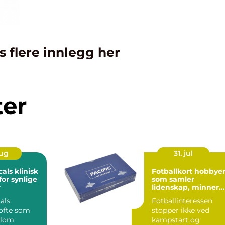
s flere innlegg her
ter
aug
31. jul
klinisk
Fotballkort hobbyen
for synlige
som samler
r
lidenskap, minner
og verdi
als
Fotballinteressen
 ofte som
stopper ikke ved
llom
kampstart og