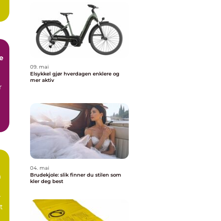
e
09. mai
Elsykkel gjør hverdagen enklere og
mer aktiv
r
04. mai
m
Brudekjole: slik finner du stilen som
kler deg best
r
t