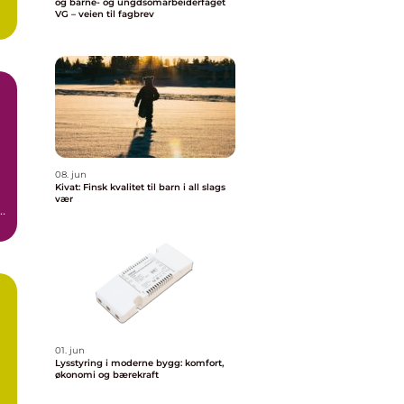
og barne- og ungdsomarbeiderfaget
VG – veien til fagbrev
08. jun
Kivat: Finsk kvalitet til barn i all slags
vær
,
a
01. jun
Lysstyring i moderne bygg: komfort,
økonomi og bærekraft