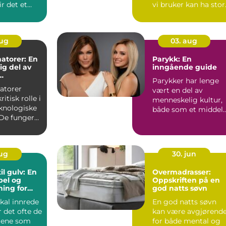
ir det et
vi bruker kan ha stor
unkt i s...
betydning fo...
aug
03. aug
atorer: En
Parykk: En
g del av
inngående guide
Parykker har lenge
tur
atorer
vært en del av
ritisk rolle i
menneskelig kultur,
knologiske
både som et middel
De fungerer
for skiftende m...
ynlige...
aug
30. jun
il gulv: En
Overmadrasser:
bel og
Oppskriften på en
sning for
god natts søvn
kal innrede
En god natts søvn
r det ofte de
kan være avgjørend
jene som
for både mental og