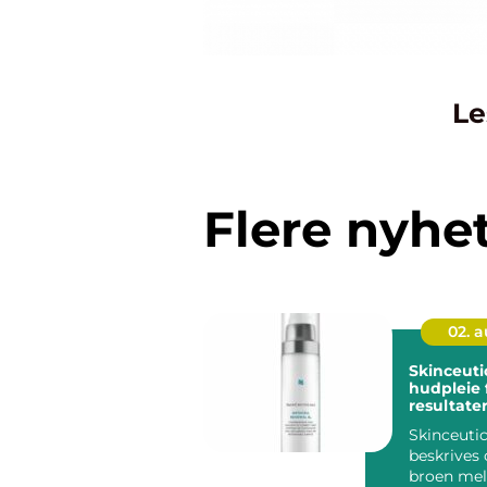
Le
Flere nyhe
02. 
Skinceuticals 
hudpleie 
resultate
Skinceutic
beskrives
broen me