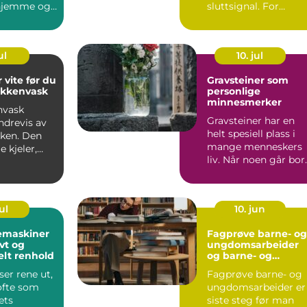
 hjemme og
sluttsignal. For
 på klinikk.
mange fortsetter
...
engasjementet i sa...
ul
10. jul
 vite før du
Gravsteiner som
økkenvask
personlige
minnesmerker
nvask
Gravsteiner har en
ndrevis av
helt spesiell plass i
uken. Den
mange menneskers
e kjeler,
liv. Når noen går bort
ver,
blir v...
...
ul
10. jun
emaskiner
Fagprøve barne- og
ivt og
ungdomsarbeider
elt renhold
og barne- og
ungdsomarbeiderf
er rene ut,
Fagprøve barne- og
get VG – veien til
ofte som
ungdomsarbeider er
fagbrev
ets
siste steg før man