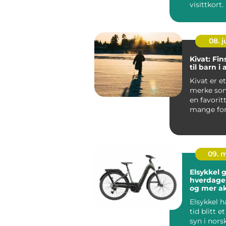
visittkort
mennesker
gjennom ..
08. 
Kivat: Fin
til barn i 
Kivat er et
merke som
en favorit
mange for
vil kle bar
nordis...
09. 
Elsykkel g
hverdage
og mer ak
Elsykkel h
tid blitt e
syn i nors