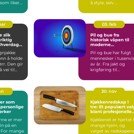
 som liker
å style, selv ...
k s...
mar
03. feb
ik
Pil og bue fra
riktig
historisk våpen til
l hverdag
moderne
presisjonssport
gnjakke
Pil og bue har fulgt
enn å holde
mennesker i tusenvi
rr. Den gir
av år. Fra jakt og
 vei til
krigføring til
ghet på
konkurranse og
hobbybruk...
an
30. nov
er som
Kjøkkenredskap i
 personlige
tre: Et populært val
erker
blant profesjonelle
kokker og
nne er mer
Kjøkkenet er hjertet 
hobbykokker
in på en
mange hjem, og
. For mange
valget av redskapen