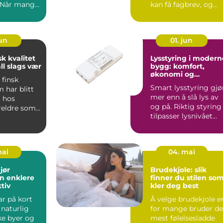
. Når mange
kan få fagbrev, og
 ferdes
den ...
.
jun
01. jun
sk kvalitet
Lysstyring i modern
all slags vær
bygg: komfort,
økonomi og
 finsk
bærekraft
Smart lysstyring gjø
 har blitt
mer enn å slå lys av
t hos
og på. Riktig styring
eldre som
tilpasser lysnivået
na godt i
automatisk ette...
mai
04. mai
jør
Brudekjole: slik
n enklere
finner du stilen so
tiv
kler deg best
ar på kort
Å velge brudekjole e
t naturlig
for mange bruder de
ke byer og
mest følelsesladde