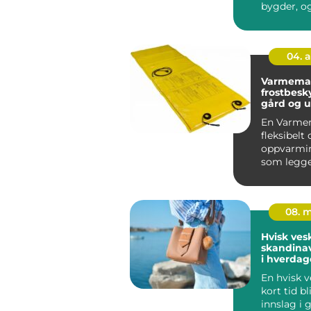
bygder, o
flere oppd
04. 
Varmematte eff
frostbesky
gård og 
En Varmem
fleksibelt 
oppvarmi
som legge
på flater s
08. 
Hvisk ves
skandinav
i hverda
En hvisk v
kort tid bl
innslag i