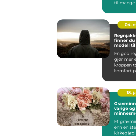
til mange
skandinavis
04. 
Regnjakke sl
finner du 
modell ti
og arbeid
En god re
gjør mer 
kroppen tø
komfort på
jobb, tryg
byg...
18. j
Gravminn
varige og
minnesm
Et gravmi
enn en ste
kirkegård