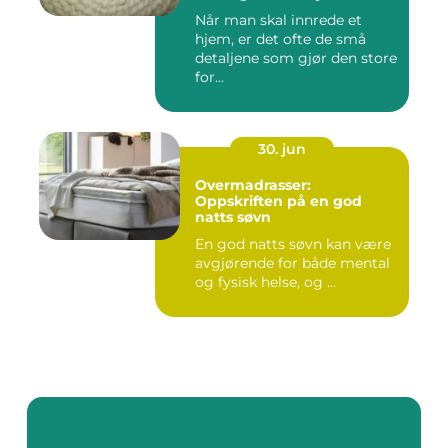
Når man skal innrede et
hjem, er det ofte de små
detaljene som gjør den store
for...
30. jun
Overmadrasser:
Oppskriften på en god
natts søvn
En god natts søvn kan være
avgjørende for både mental
og fysisk helse, og ...