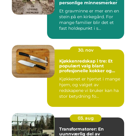
personlige minnesmerker
Et gravminne er mer enn en
stein på en kirkegård. For
mange familier blir det et
fast holdepunkt i s...
30. nov
Kjøkkenredskap i tre: Et
populært valg blant
profesjonelle kokker og
hobbykokker
Kjøkkenet er hjertet i mange
hjem, og valget av
redskapene vi bruker kan ha
stor betydning fo...
03. aug
Transformatorer: En
uunnværlig del av