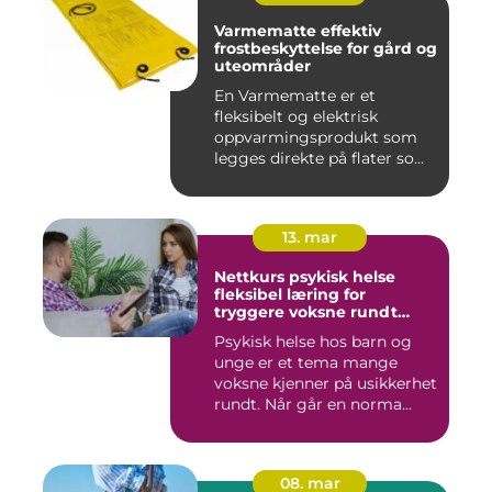
Varmematte effektiv
frostbeskyttelse for gård og
uteområder
En Varmematte er et
fleksibelt og elektrisk
oppvarmingsprodukt som
legges direkte på flater som
tren...
13. mar
Nettkurs psykisk helse
fleksibel læring for
tryggere voksne rundt
barn og unge
Psykisk helse hos barn og
unge er et tema mange
voksne kjenner på usikkerhet
rundt. Når går en norma...
08. mar