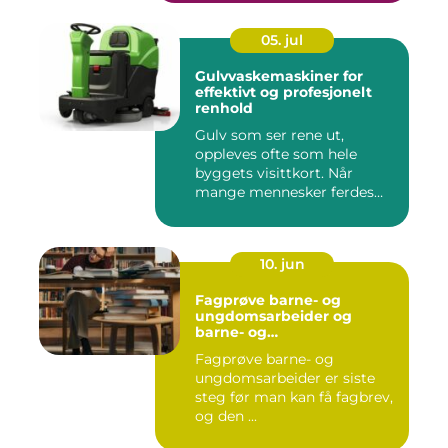
05. jul
Gulvvaskemaskiner for
effektivt og profesjonelt
renhold
Gulv som ser rene ut,
oppleves ofte som hele
byggets visittkort. Når
mange mennesker ferdes
gjennom ...
10. jun
Fagprøve barne- og
ungdomsarbeider og
barne- og
ungdsomarbeiderfaget VG
Fagprøve barne- og
– veien til fagbrev
ungdomsarbeider er siste
steg før man kan få fagbrev,
og den ...