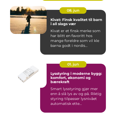
08. jun
Kivat: Finsk kvalitet til barn
i all slags vær
Kivat er et finsk merke som
har blitt en favoritt hos
mange foreldre som vil kle
barna godt i nordis...
01. jun
Lysstyring i moderne bygg:
komfort, økonomi og
bærekraft
Smart lysstyring gjør mer
enn å slå lys av og på. Riktig
styring tilpasser lysnivået
automatisk ette...