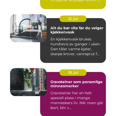
fortsetter engasjementet i
sa...
12. jul
Alt du bør vite før du velger
kjøkkenvask
En kjøkkenvask brukes
hundrevis av ganger i uken.
Den tåler varme kjeler,
skarpe kniver, vannsprut f...
10. jul
Gravsteiner som personlige
minnesmerker
Gravsteiner har en helt
spesiell plass i mange
menneskers liv. Når noen går
bort, blir v...