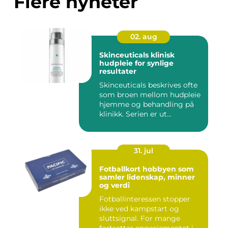
Flere nyheter
02. aug
Skinceuticals klinisk
hudpleie for synlige
resultater
Skinceuticals beskrives ofte
som broen mellom hudpleie
hjemme og behandling på
klinikk. Serien er ut...
31. jul
Fotballkort hobbyen som
samler lidenskap, minner
og verdi
Fotballinteressen stopper
ikke ved kampstart og
sluttsignal. For mange