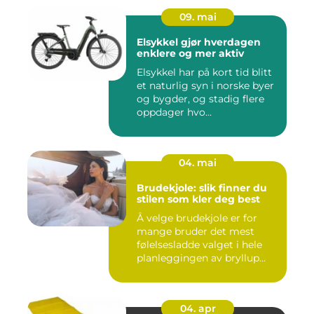
09. mai
Elsykkel gjør hverdagen
enklere og mer aktiv
Elsykkel har på kort tid blitt
et naturlig syn i norske byer
og bygder, og stadig flere
oppdager hvo...
04. mai
Brudekjole: slik finner du
stilen som kler deg best
Å velge brudekjole er for
mange bruder det mest
følelsesladde valget i hele
planleggingen av bryllup...
04. apr