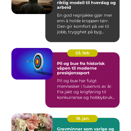
riktig modell til hverdag og
arbeid
En god regnjakke gjør mer
enn å holde kroppen tørr.
Den gir komfort på vei til
jobb, trygghet på byg...
03. feb
Pil og bue fra historisk
våpen til moderne
presisjonssport
Pil og bue har fulgt
mennesker i tusenvis av år.
Fra jakt og krigføring til
konkurranse og hobbybruk...
18. jan
Gravminner som varige og