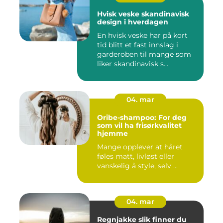
Hvisk veske skandinavisk
design i hverdagen
En hvisk veske har på kort
tid blitt et fast innslag i
garderoben til mange som
liker skandinavisk s...
04. mar
Oribe-shampoo: For deg
som vil ha frisørkvalitet
hjemme
Mange opplever at håret
føles matt, livløst eller
vanskelig å style, selv ...
04. mar
Regnjakke slik finner du