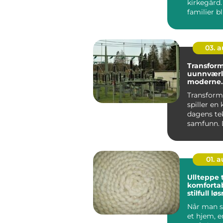
kirkegård
familier bl
fast holdep
03. 
Transform
uunnværli
moderne
infrastruk
Transform
spiller en k
dagens te
samfunn. 
som det us
01. 
Ullteppe t
komforta
stilfull lø
ditt hjem
Når man s
et hjem, e