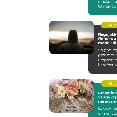
innslag i
til mange
skandinavis
04. 
Regnjakke sl
finner du 
modell ti
og arbeid
En god re
gjør mer 
kroppen tø
komfort på
jobb, tryg
byg...
18. j
Gravminn
varige og
minnesm
Et gravmi
enn en ste