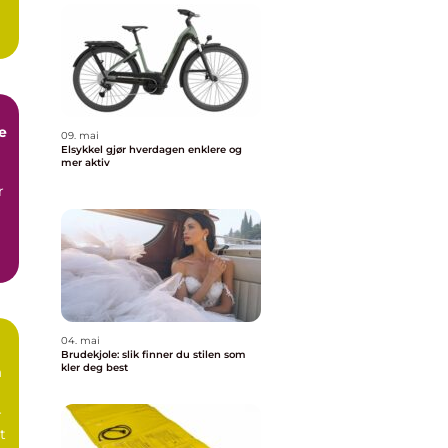
e
09. mai
Elsykkel gjør hverdagen enklere og
mer aktiv
r
04. mai
Brudekjole: slik finner du stilen som
kler deg best
m
r
t