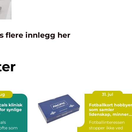
s flere innlegg her
ter
aug
31. jul
klinisk
Fotballkort hobbyen
for synlige
som samler
r
lidenskap, minner
og verdi
als
Fotballinteressen
 ofte som
stopper ikke ved