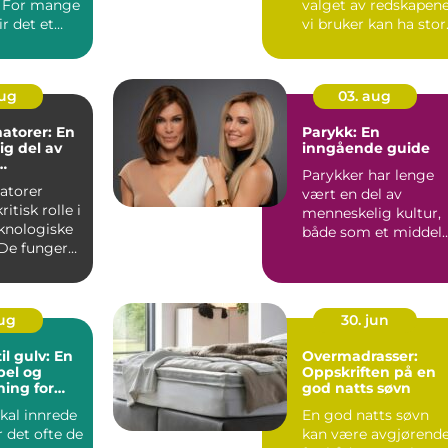
. For mange
valget av redskapen
ir det et
vi bruker kan ha stor
unkt i s...
betydning fo...
aug
03. aug
atorer: En
Parykk: En
g del av
inngående guide
Parykker har lenge
tur
atorer
vært en del av
ritisk rolle i
menneskelig kultur,
knologiske
både som et middel
De fungerer
for skiftende m...
ynlige...
aug
30. jun
il gulv: En
Overmadrasser:
bel og
Oppskriften på en
sning for
god natts søvn
kal innrede
En god natts søvn
r det ofte de
kan være avgjørend