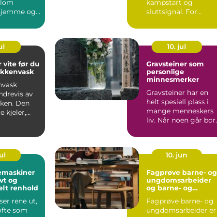
llom
kampstart og
 hjemme og
sluttsignal. For
 på klinikk.
mange fortsetter
...
engasjementet i sa...
ul
10. jul
 vite før du
Gravsteiner som
økkenvask
personlige
minnesmerker
nvask
Gravsteiner har en
ndrevis av
helt spesiell plass i
uken. Den
mange menneskers
e kjeler,
liv. Når noen går bort
ver,
blir v...
...
ul
10. jun
emaskiner
Fagprøve barne- og
ivt og
ungdomsarbeider
elt renhold
og barne- og
ungdsomarbeiderf
er rene ut,
Fagprøve barne- og
get VG – veien til
ofte som
ungdomsarbeider er
fagbrev