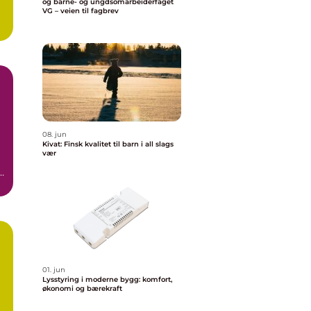
og barne- og ungdsomarbeiderfaget
VG – veien til fagbrev
08. jun
Kivat: Finsk kvalitet til barn i all slags
vær
,
01. jun
a
Lysstyring i moderne bygg: komfort,
økonomi og bærekraft