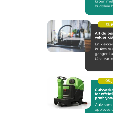
broen me
hudpleie
behandling
Serien er ut
12. j
Alt du bør
velger kj
En kjøkke
brukes hu
ganger i 
tåler varm
skarpe kni
vannsprut f
05. j
Gulvvask
for effekt
profesjon
Gulv som s
oppleves 