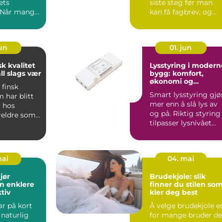
ets
siste steg før man
. Når mange
kan få fagbrev, og
 ferdes
den ...
.
jun
01. jun
sk kvalitet
Lysstyring i modern
all slags vær
bygg: komfort,
økonomi og
 finsk
bærekraft
Smart lysstyring gjø
 har blitt
mer enn å slå lys av
t hos
og på. Riktig styring
eldre som
tilpasser lysnivået
na godt i
automatisk ette...
mai
04. mai
jør
Brudekjole: slik
n enklere
finner du stilen so
tiv
kler deg best
ar på kort
Å velge brudekjole e
t naturlig
for mange bruder de