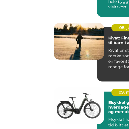
hele bygg
visittkort
mennesker
gjennom ..
08. 
Kivat: Fin
til barn i 
Kivat er et
merke som
en favorit
mange for
vil kle bar
nordis...
09. 
Elsykkel g
hverdage
og mer ak
Elsykkel h
tid blitt e