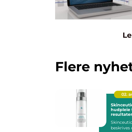
Le
Flere nyhe
02. 
Skinceuticals 
hudpleie 
resultate
Skinceutic
beskrives