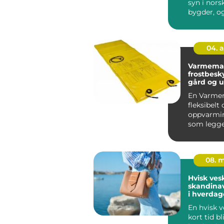
syn i nors
bygder, o
flere oppd
04. 
Varmematte eff
frostbesky
gård og 
En Varmem
fleksibelt 
oppvarmi
som legge
på flater s
08. 
Hvisk ves
skandinav
i hverda
En hvisk v
kort tid bl