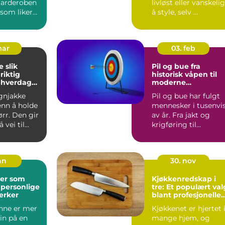
 garderoben
livløst eller vanskelig
 som liker
å style, selv ...
k s...
mar
03. feb
ik
Pil og bue fra
riktig
historisk våpen til
l hverdag
moderne
presisjonssport
gnjakke
Pil og bue har fulgt
enn å holde
mennesker i tusenvi
rr. Den gir
av år. Fra jakt og
 vei til
krigføring til
ghet på
konkurranse og
hobbybruk...
an
30. nov
er som
Kjøkkenredskap i
 personlige
tre: Et populært val
erker
blant profesjonelle
kokker og
nne er mer
Kjøkkenet er hjertet 
hobbykokker
in på en
mange hjem, og