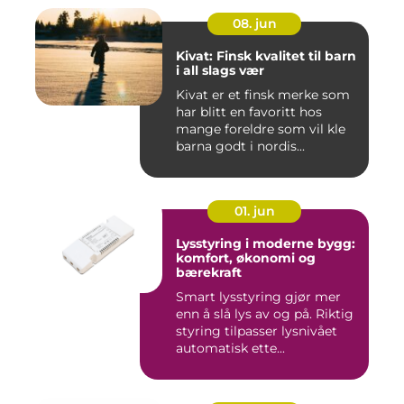
08. jun
Kivat: Finsk kvalitet til barn
i all slags vær
Kivat er et finsk merke som
har blitt en favoritt hos
mange foreldre som vil kle
barna godt i nordis...
01. jun
Lysstyring i moderne bygg:
komfort, økonomi og
bærekraft
Smart lysstyring gjør mer
enn å slå lys av og på. Riktig
styring tilpasser lysnivået
automatisk ette...