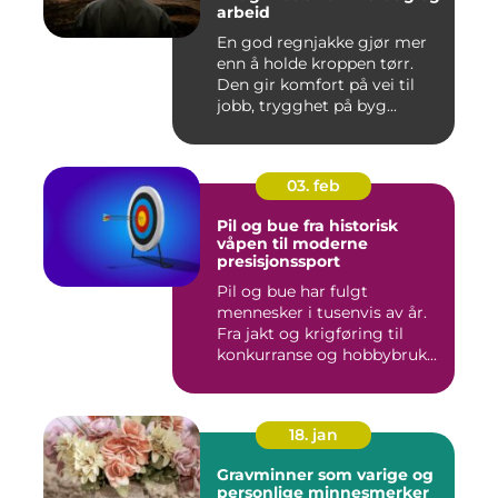
arbeid
En god regnjakke gjør mer
enn å holde kroppen tørr.
Den gir komfort på vei til
jobb, trygghet på byg...
03. feb
Pil og bue fra historisk
våpen til moderne
presisjonssport
Pil og bue har fulgt
mennesker i tusenvis av år.
Fra jakt og krigføring til
konkurranse og hobbybruk...
18. jan
Gravminner som varige og
personlige minnesmerker