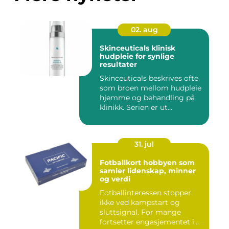
02. aug
Skinceuticals klinisk
hudpleie for synlige
resultater
Skinceuticals beskrives ofte
som broen mellom hudpleie
hjemme og behandling på
klinikk. Serien er ut...
31. jul
Fotballkort hobbyen som
samler lidenskap, minner
og verdi
Fotballinteressen stopper
ikke ved kampstart og
sluttsignal. For mange
fortsetter engasjementet i