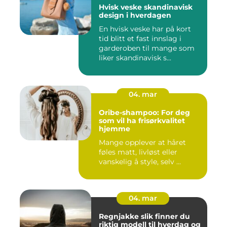
Hvisk veske skandinavisk
design i hverdagen
En hvisk veske har på kort
tid blitt et fast innslag i
garderoben til mange som
liker skandinavisk s...
04. mar
Oribe-shampoo: For deg
som vil ha frisørkvalitet
hjemme
Mange opplever at håret
føles matt, livløst eller
vanskelig å style, selv ...
04. mar
Regnjakke slik finner du
riktig modell til hverdag og