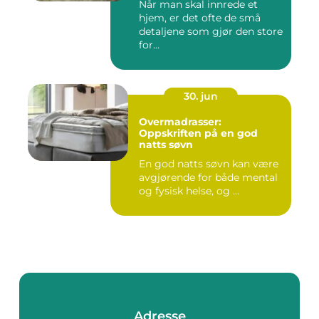
Når man skal innrede et
hjem, er det ofte de små
detaljene som gjør den store
for...
30. jun
Overmadrasser:
Oppskriften på en god
natts søvn
En god natts søvn kan være
avgjørende for både mental
og fysisk helse, og ...
Adresse