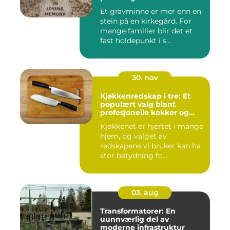
Et gravminne er mer enn en
stein på en kirkegård. For
mange familier blir det et
fast holdepunkt i s...
30. nov
Kjøkkenredskap i tre: Et
populært valg blant
profesjonelle kokker og
hobbykokker
Kjøkkenet er hjertet i mange
hjem, og valget av
redskapene vi bruker kan ha
stor betydning fo...
03. aug
Transformatorer: En
uunnværlig del av
moderne infrastruktur