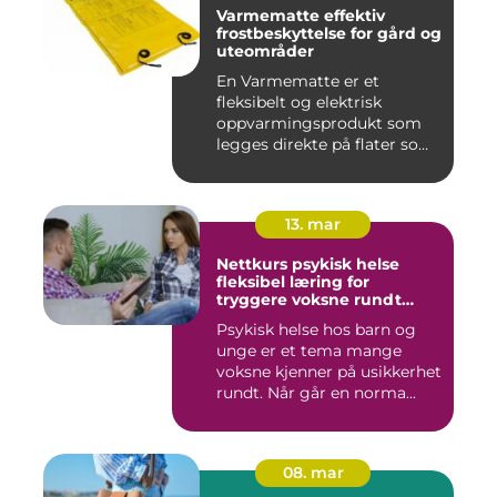
Varmematte effektiv
frostbeskyttelse for gård og
uteområder
En Varmematte er et
fleksibelt og elektrisk
oppvarmingsprodukt som
legges direkte på flater som
tren...
13. mar
Nettkurs psykisk helse
fleksibel læring for
tryggere voksne rundt
barn og unge
Psykisk helse hos barn og
unge er et tema mange
voksne kjenner på usikkerhet
rundt. Når går en norma...
08. mar