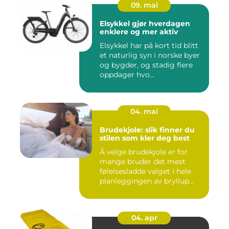
09. mai
Elsykkel gjør hverdagen
enklere og mer aktiv
Elsykkel har på kort tid blitt
et naturlig syn i norske byer
og bygder, og stadig flere
oppdager hvo...
04. mai
Brudekjole: slik finner du
stilen som kler deg best
Å velge brudekjole er for
mange bruder det mest
følelsesladde valget i hele
planleggingen av bryllup...
04. apr