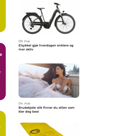
a
09. mai
Elsykkel gjør hverdagen enklere og
mer aktiv
e
r
04. mai
Brudekjole: slik finner du stilen som
kler deg best
m