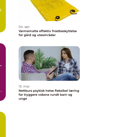
r
t
04. apr
Varmematte effektiv frostbeskyttelse
for gård og uteområder
13. mar
t
Nettkurs psykisk helse fleksibel læring
for tryggere voksne rundt barn og
unge
r