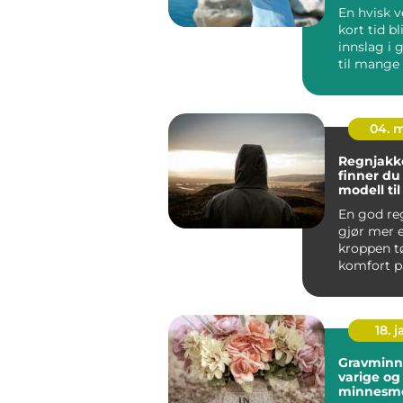
En hvisk v
kort tid bl
innslag i
til mange
skandinavis
04. 
Regnjakke sl
finner du 
modell ti
og arbeid
En god re
gjør mer 
kroppen tø
komfort på
jobb, tryg
byg...
18. j
Gravminn
varige og
minnesm