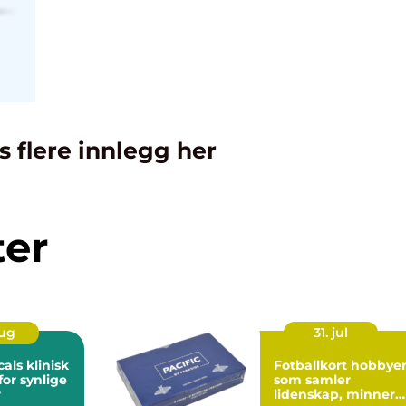
s flere innlegg her
ter
aug
31. jul
klinisk
Fotballkort hobbyen
for synlige
som samler
r
lidenskap, minner