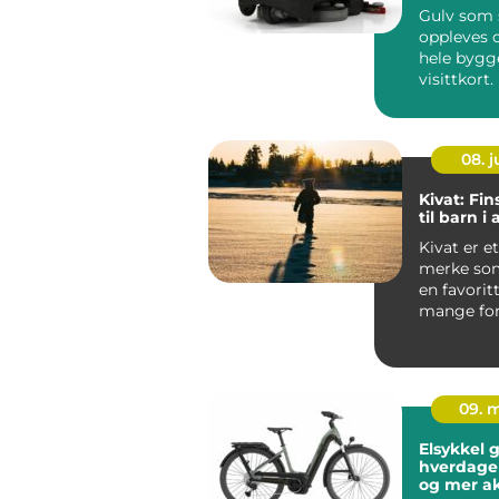
Gulv som s
oppleves 
hele bygg
visittkort
mennesker
gjennom ..
08. 
Kivat: Fin
til barn i 
Kivat er et
merke som
en favorit
mange for
vil kle bar
nordis...
09. 
Elsykkel g
hverdage
og mer ak