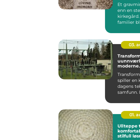
Et gravmi
enn en ste
kirkegård
familier bl
fast holdep
03. 
Transform
uunnværli
moderne
infrastruk
Transform
spiller en k
dagens te
samfunn. 
som det us
01. 
Ullteppe t
komforta
stilfull lø