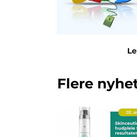
Le
Flere nyhe
02. 
Skinceuticals 
hudpleie 
resultate