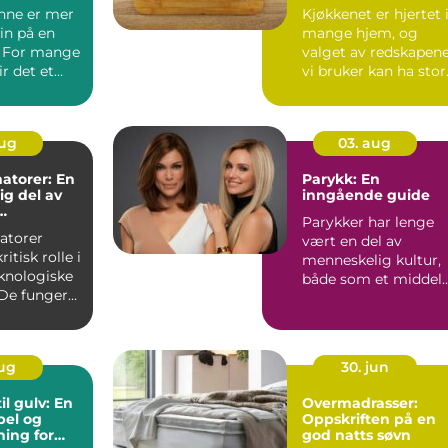
kokker og
nne er mer
Kjøkkenet er hjertet 
hobbykokker
in på en
mange hjem, og
. For mange
valget av redskapen
ir det et
vi bruker kan ha stor
unkt i s...
betydning fo...
aug
03. aug
atorer: En
Parykk: En
g del av
inngående guide
Parykker har lenge
tur
atorer
vært en del av
ritisk rolle i
menneskelig kultur,
knologiske
både som et middel
De fungerer
for skiftende m...
ynlige...
aug
30. jun
il gulv: En
Overmadrasser:
bel og
Oppskriften på en
sning for
god natts søvn