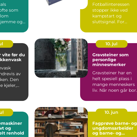
og verdi
als
Fotballinteressen
 ofte som
stopper ikke ved
llom
kampstart og
 hjemme og
sluttsignal. For
 på klinikk.
mange fortsetter
...
engasjementet i sa...
ul
10. jul
 vite før du
Gravsteiner som
økkenvask
personlige
minnesmerker
nvask
Gravsteiner har en
ndrevis av
helt spesiell plass i
uken. Den
mange menneskers
e kjeler,
liv. Når noen går bort
ver,
blir v...
...
ul
10. jun
emaskiner
Fagprøve barne- og
ivt og
ungdomsarbeider
elt renhold
og barne- og