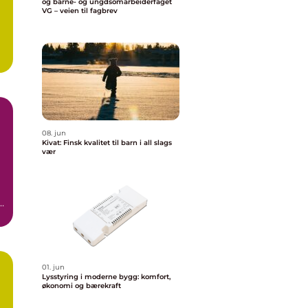
og barne- og ungdsomarbeiderfaget
VG – veien til fagbrev
08. jun
Kivat: Finsk kvalitet til barn i all slags
vær
,
01. jun
Lysstyring i moderne bygg: komfort,
økonomi og bærekraft