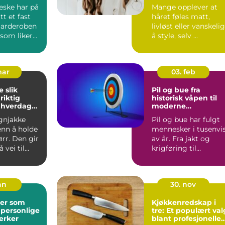
hjemme
eske har på
Mange opplever at
itt et fast
håret føles matt,
 garderoben
livløst eller vanskelig
 som liker
å style, selv ...
k s...
mar
03. feb
ik
Pil og bue fra
riktig
historisk våpen til
l hverdag
moderne
presisjonssport
gnjakke
Pil og bue har fulgt
enn å holde
mennesker i tusenvi
rr. Den gir
av år. Fra jakt og
 vei til
krigføring til
ghet på
konkurranse og
hobbybruk...
an
30. nov
er som
Kjøkkenredskap i
 personlige
tre: Et populært val
erker
blant profesjonelle