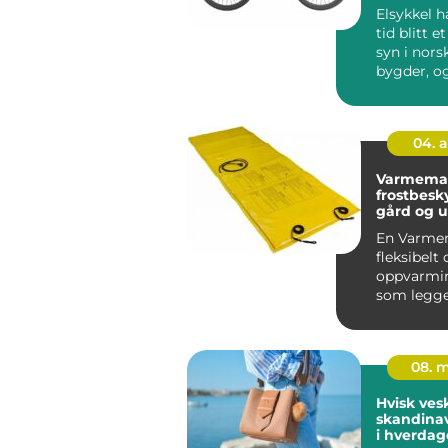
Elsykkel h
tid blitt e
syn i nors
bygder, o
flere oppd
04. 
Varmematte eff
frostbesky
gård og 
En Varmem
fleksibelt 
oppvarmi
som legge
på flater s
08. 
Hvisk ves
skandinav
i hverda