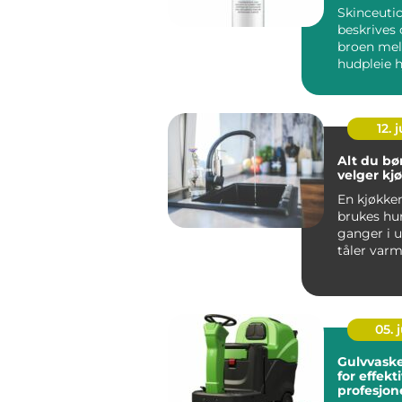
Skinceutic
beskrives
broen me
hudpleie
behandling
Serien er ut
12. j
Alt du bør
velger kj
En kjøkke
brukes hu
ganger i 
tåler varm
skarpe kni
vannsprut f
05. j
Gulvvask
for effekt
profesjon