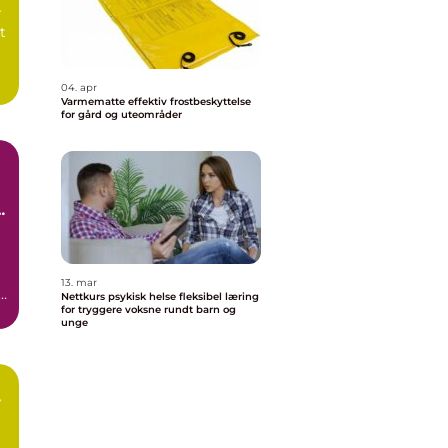
r
t
04. apr
Varmematte effektiv frostbeskyttelse
for gård og uteområder
13. mar
t
Nettkurs psykisk helse fleksibel læring
for tryggere voksne rundt barn og
unge
r