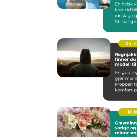
En hvisk v
kort tid bl
innslag i
til mange
skandinavis
04. 
Regnjakke sl
finner du 
modell ti
og arbeid
En god re
gjør mer 
kroppen tø
komfort på
jobb, tryg
byg...
18. j
Gravminn
varige og
minnesm