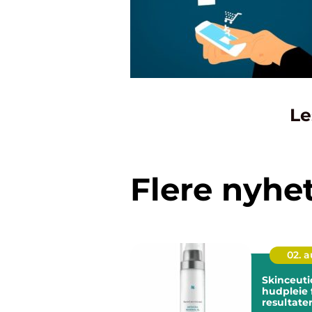
Le
Flere nyhe
02. 
Skinceuticals 
hudpleie 
resultate