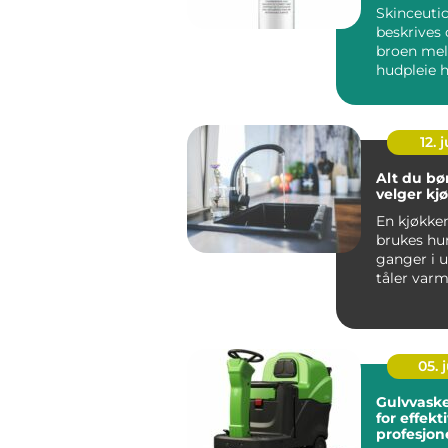
Skinceutic
beskrives
broen me
hudpleie
behandling
Serien er ut
12. j
Alt du bør
velger kj
En kjøkke
brukes hu
ganger i 
tåler varm
skarpe kni
vannsprut f
05. j
Gulvvask
for effekt
profesjon