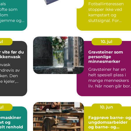
og verdi
als
Fotballinteressen
 ofte som
stopper ikke ved
llom
kampstart og
 hjemme og
sluttsignal. For
 på klinikk.
mange fortsetter
...
engasjementet i sa...
ul
10. jul
 vite før du
Gravsteiner som
økkenvask
personlige
minnesmerker
nvask
Gravsteiner har en
ndrevis av
helt spesiell plass i
uken. Den
mange menneskers
e kjeler,
liv. Når noen går bort
ver,
blir v...
...
ul
10. jun
emaskiner
Fagprøve barne- og
ivt og
ungdomsarbeider
elt renhold
og barne- og