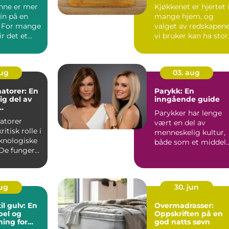
kokker og
nne er mer
Kjøkkenet er hjertet 
hobbykokker
in på en
mange hjem, og
. For mange
valget av redskapen
ir det et
vi bruker kan ha stor
unkt i s...
betydning fo...
aug
03. aug
atorer: En
Parykk: En
g del av
inngående guide
Parykker har lenge
tur
atorer
vært en del av
ritisk rolle i
menneskelig kultur,
knologiske
både som et middel
De fungerer
for skiftende m...
ynlige...
aug
30. jun
il gulv: En
Overmadrasser:
bel og
Oppskriften på en
sning for
god natts søvn