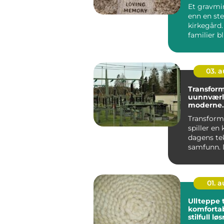
Et gravmi
enn en ste
kirkegård
familier bl
fast holdep
03. 
Transform
uunnværli
moderne
infrastruk
Transform
spiller en k
dagens te
samfunn. 
som det us
01. 
Ullteppe t
komforta
stilfull lø