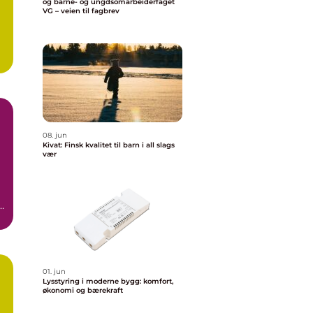
og barne- og ungdsomarbeiderfaget
VG – veien til fagbrev
08. jun
Kivat: Finsk kvalitet til barn i all slags
vær
,
01. jun
Lysstyring i moderne bygg: komfort,
økonomi og bærekraft