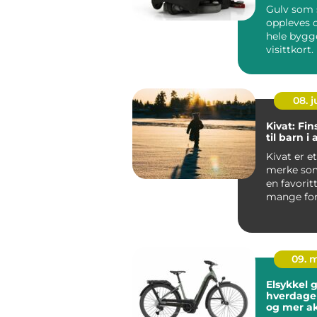
Gulv som s
oppleves 
hele bygg
visittkort
mennesker
gjennom ..
08. 
Kivat: Fin
til barn i 
Kivat er et
merke som
en favorit
mange for
vil kle bar
nordis...
09. 
Elsykkel g
hverdage
og mer ak