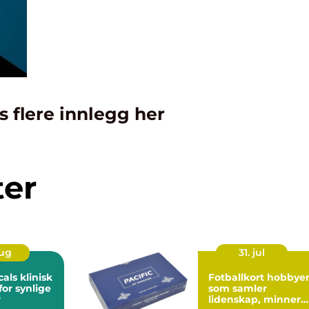
s flere innlegg her
ter
aug
31. jul
klinisk
Fotballkort hobbyen
for synlige
som samler
r
lidenskap, minner