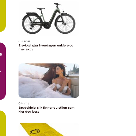
a
09. mai
Elsykkel gjør hverdagen enklere og
mer aktiv
e
r
04. mai
Brudekjole: slik finner du stilen som
kler deg best
m