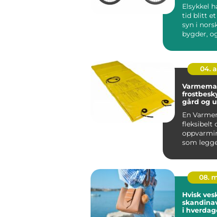
Elsykkel h
tid blitt e
syn i nors
bygder, o
flere oppd
04. 
Varmematte eff
frostbesky
gård og 
En Varmem
fleksibelt 
oppvarmi
som legge
på flater s
08. 
Hvisk ves
skandinav
i hverda