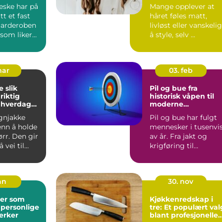
hjemme
eske har på
Mange opplever at
itt et fast
håret føles matt,
 garderoben
livløst eller vanskelig
 som liker
å style, selv ...
k s...
mar
03. feb
ik
Pil og bue fra
riktig
historisk våpen til
l hverdag
moderne
presisjonssport
gnjakke
Pil og bue har fulgt
enn å holde
mennesker i tusenvi
rr. Den gir
av år. Fra jakt og
 vei til
krigføring til
ghet på
konkurranse og
hobbybruk...
an
30. nov
er som
Kjøkkenredskap i
 personlige
tre: Et populært val
erker
blant profesjonelle